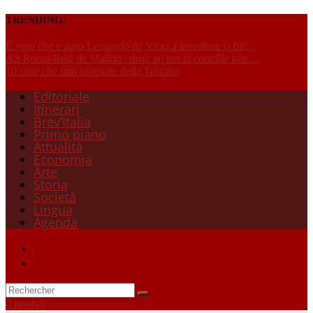
TRENDING:
È vero che è stato Leonardo da Vinci a inventare la bic...
AS Roma-Réal de Madrid : droit au but et contrôle très ...
10 cose che non sapevate della Toscana
Editoriale
Itinerari
Brev’Italia
Primo piano
Attualità
Economia
Arte
Storia
Società
Lingua
Agenda
0 produit