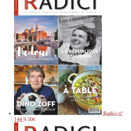
Radici n°
144
9.50
€