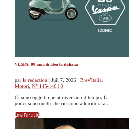
VESPA, 80 anni di libertà italiana
par
la rédaction
|
Juil 7, 2026
|
Brev'Italia
,
Motori
,
N° 145-146
|
0
Ci sono oggetti che attraversano il tempo. E
poi ci sono quelli che riescono addirittura a...
Lire l’article