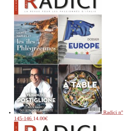
Radici n°
145-146
14.00
€