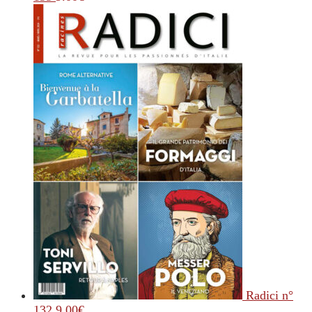
Radici n°
132
9.00
€