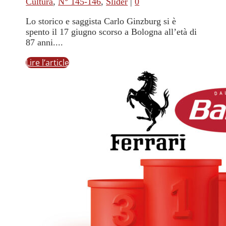
Cultura
,
N° 145-146
,
Slider
|
0
Lo storico e saggista Carlo Ginzburg si è
spento il 17 giugno scorso a Bologna all’età di
87 anni....
Lire l’article