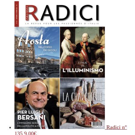
Radici n°
135
9.00
€