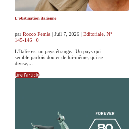
L’obstination italienne
par
Rocco Femia
|
Juil 7, 2026
|
Editoriale
,
N°
145-146
|
0
L’Italie est un pays étrange. Un pays qui
semble parfois douter de lui-même, qui se
divise,...
Lire l’article