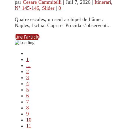
par
Cesare Cammitelli
|
Juil 7, 2026
|
Itinerari
,
N° 145-146
,
Slider
|
0
Quatre escales, un seul archipel de l’âme :
Naples, Ischia, Capri et Procida s’observent...
Lire l’article
1
...
2
3
4
5
6
7
8
9
10
11