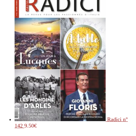
Radici n°
142
9.50
€