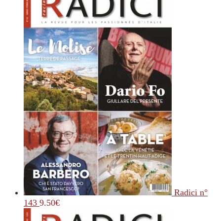
Radici n°
143
9.50
€