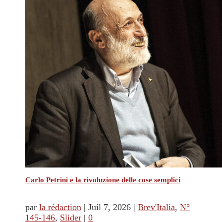
Carlo Petrini e la rivoluzione delle cose semplici
par
la rédaction
|
Juil 7, 2026
|
Brev'Italia
,
N°
145-146
,
Slider
|
0