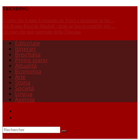
TRENDING:
È vero che è stato Leonardo da Vinci a inventare la bic...
AS Roma-Réal de Madrid : droit au but et contrôle très ...
10 cose che non sapevate della Toscana
Editoriale
Itinerari
Brev’Italia
Primo piano
Attualità
Economia
Arte
Storia
Società
Lingua
Agenda
0 produit