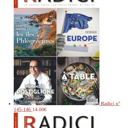
Radici n°
145-146
14.00
€