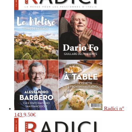
Radici n°
143
9.50
€