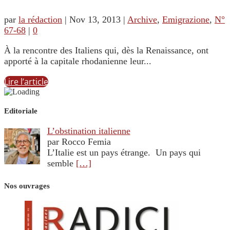
par
la rédaction
|
Nov 13, 2013
|
Archive
,
Emigrazione
,
N°
67-68
|
0
À la rencontre des Italiens qui, dès la Renaissance, ont
apporté à la capitale rhodanienne leur...
Lire l’article
Editoriale
L’obstination italienne
par Rocco Femia
L’Italie est un pays étrange. Un pays qui
semble
[…]
Nos ouvrages