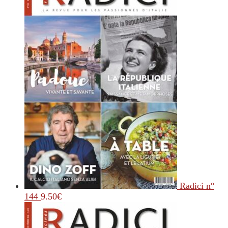
Radici n°
144
9.50
€