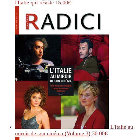
l'Italie qui résiste
15.00
€
L'Italie au
miroir de son cinéma (Volume 3)
30.00
€