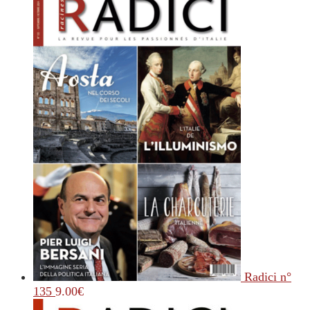
Radici n°
135
9.00
€