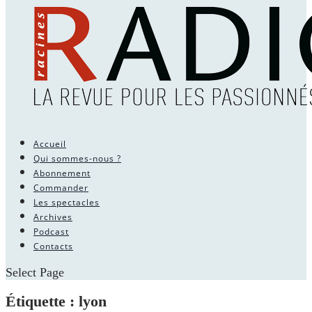
Accueil
Qui sommes-nous ?
Abonnement
Commander
Les spectacles
Archives
Podcast
Contacts
Select Page
Étiquette :
lyon