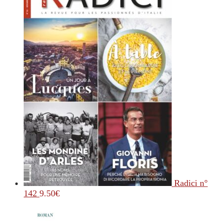
Radici n°
142
9.50
€