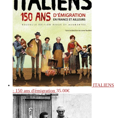
ITALIENS
: 150 ans d'émigration
35.00
€