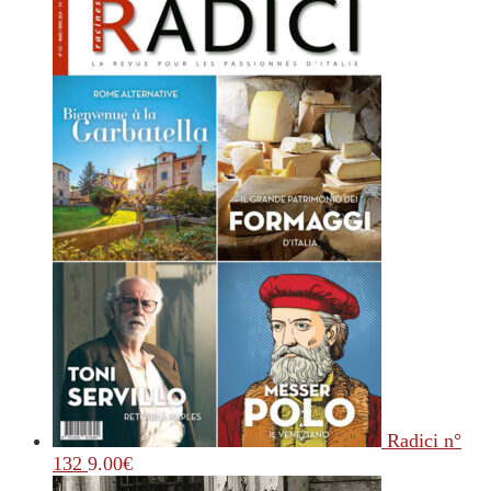
Radici n°
132
9.00
€