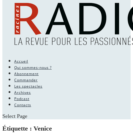
Accueil
Qui sommes-nous ?
Abonnement
Commander
Les spectacles
Archives
Podcast
Contacts
Select Page
Étiquette :
Venice