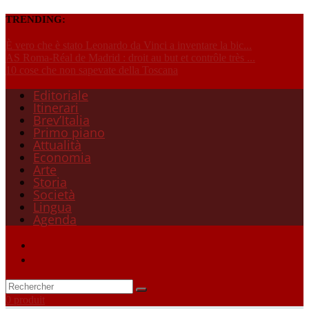
TRENDING:
È vero che è stato Leonardo da Vinci a inventare la bic...
AS Roma-Réal de Madrid : droit au but et contrôle très ...
10 cose che non sapevate della Toscana
Editoriale
Itinerari
Brev’Italia
Primo piano
Attualità
Economia
Arte
Storia
Società
Lingua
Agenda
0 produit