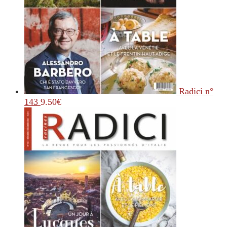
Radici n°
143
9.50
€