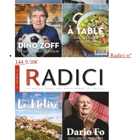
Radici n°
144
9.50
€