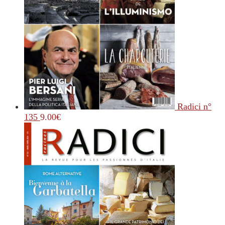
Radici n°
135
9.00
€