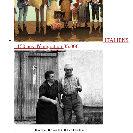
ITALIENS
: 150 ans d'émigration
35.00
€