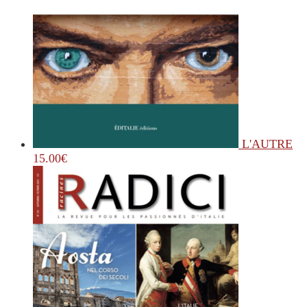
L'AUTRE
15.00
€