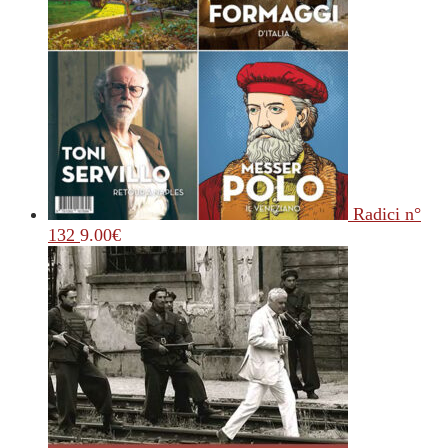
Radici n°
132
9.00
€