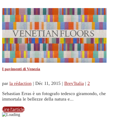
I pavimenti di Venezia
par
la rédaction
|
Déc 11, 2015
|
Brev'Italia
|
2
Sebastian Erras è un fotografo tedesco giramondo, che
immortala le bellezze della natura e...
Lire l’article