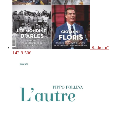
Radici n°
142
9.50
€