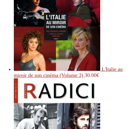
L'Italie au
miroir de son cinéma (Volume 3)
30.00
€