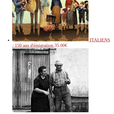
ITALIENS
: 150 ans d'émigration
35.00
€