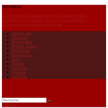
TRENDING:
È vero che è stato Leonardo da Vinci a inventare la bic...
AS Roma-Réal de Madrid : droit au but et contrôle très ...
10 cose che non sapevate della Toscana
Editoriale
Itinerari
Brev’Italia
Primo piano
Attualità
Economia
Arte
Storia
Società
Lingua
Agenda
0 produit