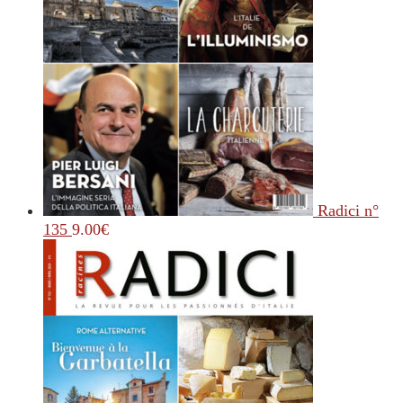
Radici n°
135
9.00
€