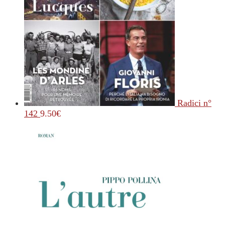
Radici n°
142
9.50
€