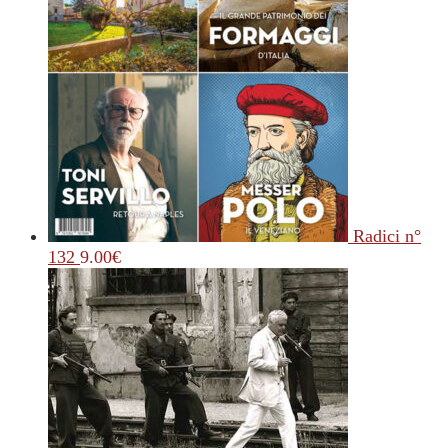
Radici n°
132
9.00
€