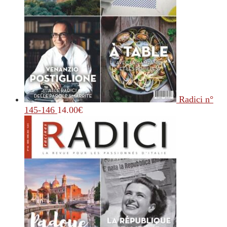
Radici n°
145-146
14.00
€