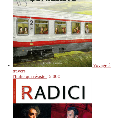
Voyage à
travers
l'Italie qui résiste
15.00
€