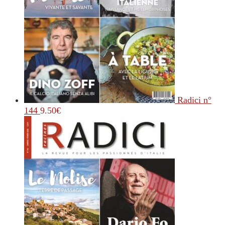
Radici n°
144
9.50
€