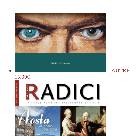
L'AUTRE
15.00
€