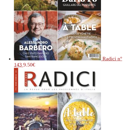
Radici n°
143
9.50
€