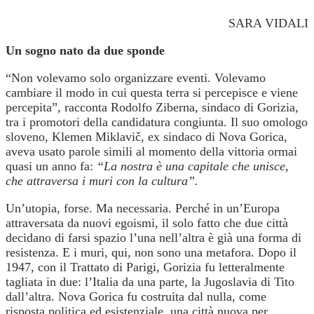
SARA VIDALI
Un sogno nato da due sponde
“Non volevamo solo organizzare eventi. Volevamo
cambiare il modo in cui questa terra si percepisce e viene
percepita”, racconta Rodolfo Ziberna, sindaco di Gorizia,
tra i promotori della candidatura congiunta. Il suo omologo
sloveno, Klemen Miklavič, ex sindaco di Nova Gorica,
aveva usato parole simili al momento della vittoria ormai
quasi un anno fa:
“La nostra è una capitale che unisce,
che attraversa i muri con la cultura”.
Un’utopia, forse. Ma necessaria. Perché in un’Europa
attraversata da nuovi egoismi, il solo fatto che due città
decidano di farsi spazio l’una nell’altra è già una forma di
resistenza. E i muri, qui, non sono una metafora. Dopo il
1947, con il Trattato di Parigi, Gorizia fu letteralmente
tagliata in due: l’Italia da una parte, la Jugoslavia di Tito
dall’altra. Nova Gorica fu costruita dal nulla, come
risposta politica ed esistenziale, una città nuova per