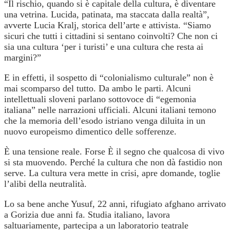
“Il rischio, quando si è capitale della cultura, è diventare
una vetrina. Lucida, patinata, ma staccata dalla realtà”,
avverte Lucia Kralj, storica dell’arte e attivista. “Siamo
sicuri che tutti i cittadini si sentano coinvolti? Che non ci
sia una cultura ‘per i turisti’ e una cultura che resta ai
margini?”
E in effetti, il sospetto di “colonialismo culturale” non è
mai scomparso del tutto. Da ambo le parti. Alcuni
intellettuali sloveni parlano sottovoce di “egemonia
italiana” nelle narrazioni ufficiali. Alcuni italiani temono
che la memoria dell’esodo istriano venga diluita in un
nuovo europeismo dimentico delle sofferenze.
È una tensione reale. Forse È il segno che qualcosa di vivo
si sta muovendo. Perché la cultura che non dà fastidio non
serve. La cultura vera mette in crisi, apre domande, toglie
l’alibi della neutralità.
Lo sa bene anche Yusuf, 22 anni, rifugiato afghano arrivato
a Gorizia due anni fa. Studia italiano, lavora
saltuariamente, partecipa a un laboratorio teatrale