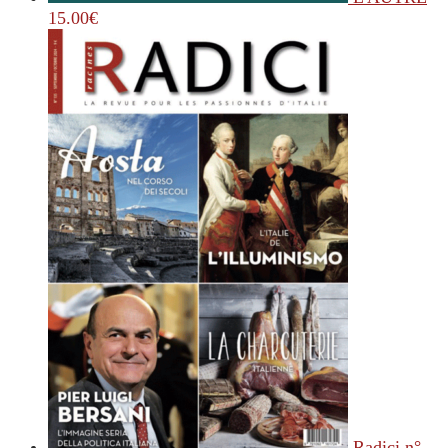
15.00
€
Radici n°