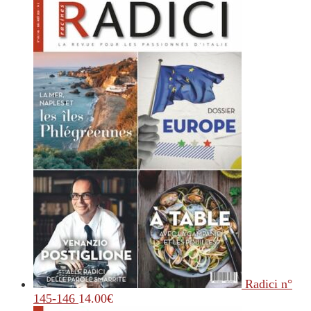
Radici n°
145-146
14.00
€