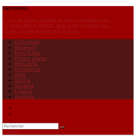
TRENDING:
È vero che è stato Leonardo da Vinci a inventare la bic...
AS Roma-Réal de Madrid : droit au but et contrôle très ...
10 cose che non sapevate della Toscana
Editoriale
Itinerari
Brev’Italia
Primo piano
Attualità
Economia
Arte
Storia
Società
Lingua
Agenda
0 produit