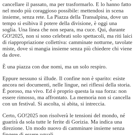
cancellare il passato, ma per trasformarlo. E lo hanno fatto
nel modo più coraggioso possibile: mettendosi in scena
insieme, senza rete. La Piazza della Transalpina, dove un
tempo si esibiva il potere della divisione, è oggi una
soglia. Una linea che non separa, ma cuce. Qui, durante
GO!2025, non si sono celebrati solo spettacoli, ma riti laici
di riappropriazione collettiva: camminate notturne, tavolate
miste, dove si mangia insieme senza più chiedere chi viene
da dove.
È una piazza con due nomi, ma un solo respiro.
Eppure nessuno si illude. Il confine non è sparito: esiste
ancora nei documenti, nelle lingue, nei riflessi della storia.
È poroso, ma vivo. Ed è proprio questa la sua forza: non
essere rimosso, ma affrontato. La memoria non si cancella
con un festival. Si ascolta, si abita, si intreccia.
Certo, GO!2025 non risolverà le tensioni del mondo, né
guarirà da sola tutte le ferite di Gorizia. Ma indica una
direzione. Un modo nuovo di camminare insieme senza
fingere di essere uguali.