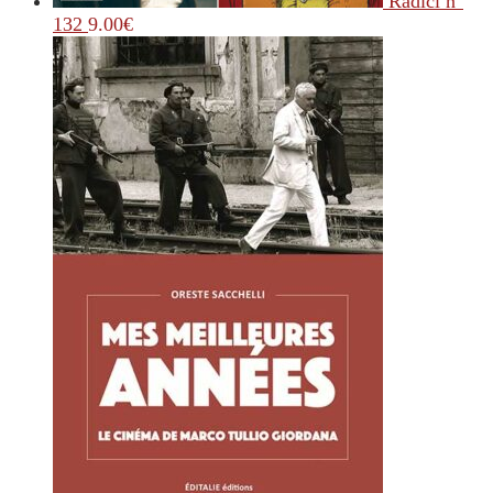
Radici n°
132
9.00
€