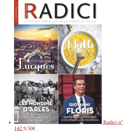
Radici n°
142
9.50
€