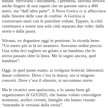
banale. Servivano i documenti, i permessi, talvolta serviva
anche fingere di non sapere che un parente stava a 400
metri, ma “dall’altra parte”. A Nova Gorica ci si affacciava
dalle finestre delle case di confine. A Gorizia si
costruivano muri con le panchine voltate. Eppure, la città
continuava a essere una sola città separata due volte: dalla
storia e dalla paura.
Silvano, ex doganiere oggi in pensione, lo ricorda bene:
“Un metro più in là eri straniero. Avevamo ordini precisi.
Una volta feci togliere un gelato a un bambino che lo
aveva passato oltre la linea. Me lo sogno ancora, quel
bambino”.
Oggi, in quel punto esatto, si svolgono festival, laboratori,
danze collettive. Dove c’era la sbarra, ora si tengono
concerti. Dove c’era il silenzio, si raccontano storie.
Ma le cicatrici non spariscono, e lo sanno bene gli
organizzatori di GO!2025, che hanno voluto coinvolgere
testimoni, archivi viventi, famiglie che hanno vissuto
“entrambe le versioni della verità”.