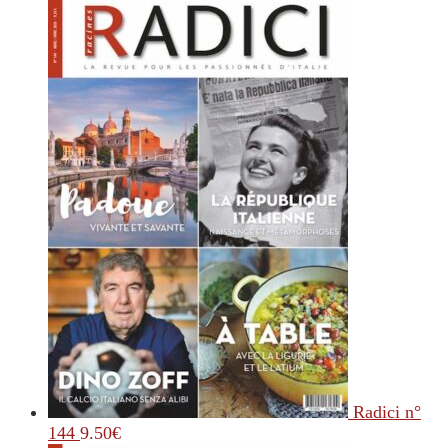
Radici n°
144
9.50
€