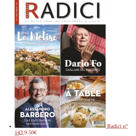
Radici n°
143
9.50
€