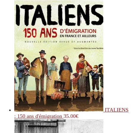
ITALIENS
: 150 ans d'émigration
35.00
€