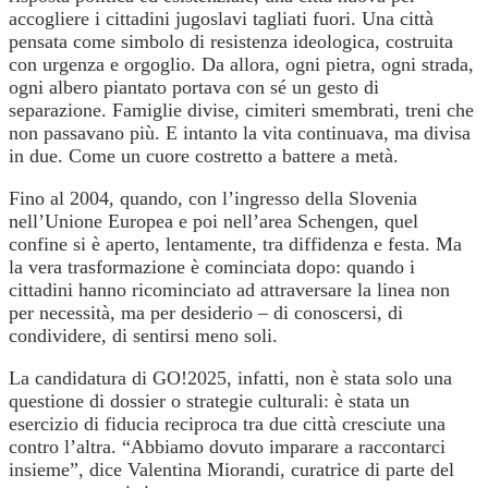
accogliere i cittadini jugoslavi tagliati fuori. Una città
pensata come simbolo di resistenza ideologica, costruita
con urgenza e orgoglio. Da allora, ogni pietra, ogni strada,
ogni albero piantato portava con sé un gesto di
separazione. Famiglie divise, cimiteri smembrati, treni che
non passavano più. E intanto la vita continuava, ma divisa
in due. Come un cuore costretto a battere a metà.
Fino al 2004, quando, con l’ingresso della Slovenia
nell’Unione Europea e poi nell’area Schengen, quel
confine si è aperto, lentamente, tra diffidenza e festa. Ma
la vera trasformazione è cominciata dopo: quando i
cittadini hanno ricominciato ad attraversare la linea non
per necessità, ma per desiderio – di conoscersi, di
condividere, di sentirsi meno soli.
La candidatura di GO!2025, infatti, non è stata solo una
questione di dossier o strategie culturali: è stata un
esercizio di fiducia reciproca tra due città cresciute una
contro l’altra. “Abbiamo dovuto imparare a raccontarci
insieme”, dice Valentina Miorandi, curatrice di parte del