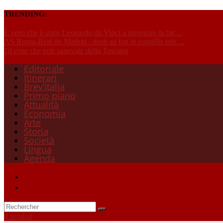
TRENDING:
È vero che è stato Leonardo da Vinci a inventare la bic...
AS Roma-Réal de Madrid : droit au but et contrôle très ...
10 cose che non sapevate della Toscana
Editoriale
Itinerari
Brev’Italia
Primo piano
Attualità
Economia
Arte
Storia
Società
Lingua
Agenda
0 produit