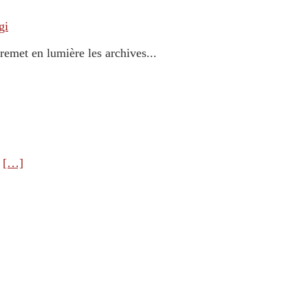
gi
remet en lumière les archives...
e
[…]