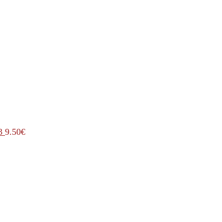
3
9.50
€