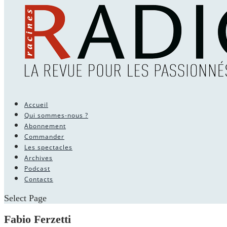
Accueil
Qui sommes-nous ?
Abonnement
Commander
Les spectacles
Archives
Podcast
Contacts
Select Page
Fabio Ferzetti