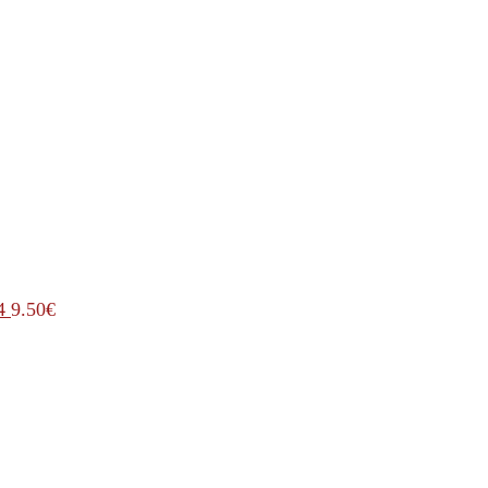
4
9.50
€