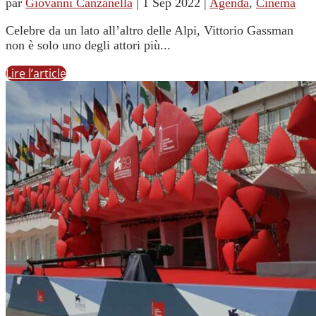
par
Giovanni Canzanella
|
1 Sep 2022
|
Agenda
,
Cinema
Celebre da un lato all’altro delle Alpi, Vittorio Gassman
non è solo uno degli attori più...
Lire l’article