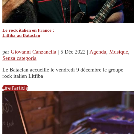
Le rock italien en France :
Litfiba au Bataclan
par
Giovanni Canzanella
|
5 Déc 2022
|
Agenda
,
Musique
,
Senza categoria
Le Bataclan accueille le vendredi 9 décembre le groupe
rock italien Litfiba
Lire l’article