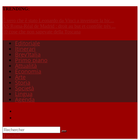
TRENDING:
È vero che è stato Leonardo da Vinci a inventare la bic...
AS Roma-Réal de Madrid : droit au but et contrôle très ...
10 cose che non sapevate della Toscana
Editoriale
Itinerari
Brev’Italia
Primo piano
Attualità
Economia
Arte
Storia
Società
Lingua
Agenda
0 produit