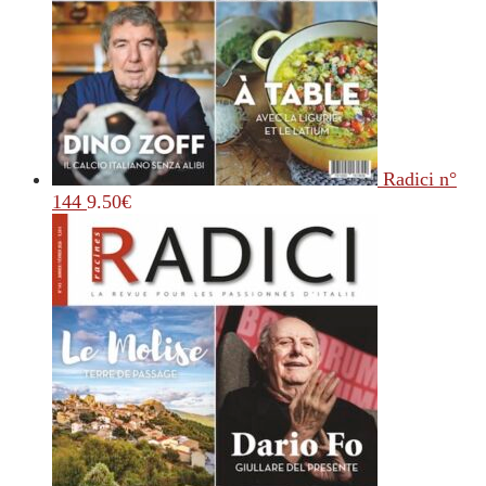
Radici n°
144
9.50
€