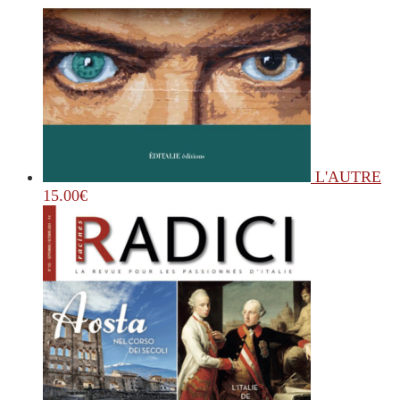
L'AUTRE
15.00
€