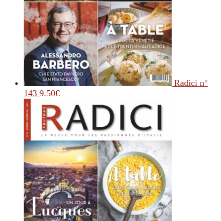
Radici n°
143
9.50
€