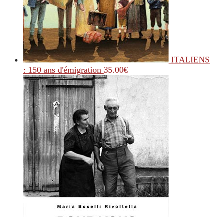
ITALIENS
: 150 ans d'émigration
35.00
€