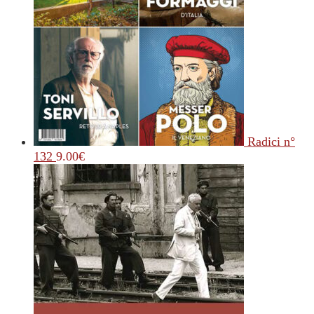
Radici n°
132
9.00
€