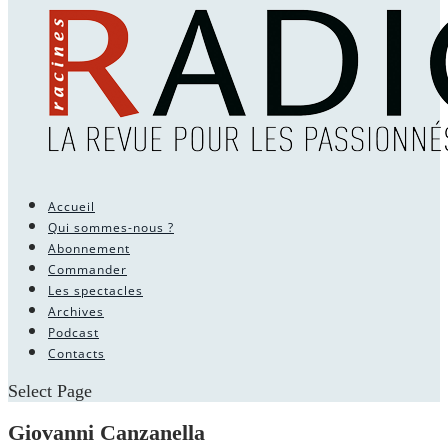
Accueil
Qui sommes-nous ?
Abonnement
Commander
Les spectacles
Archives
Podcast
Contacts
Select Page
Giovanni Canzanella