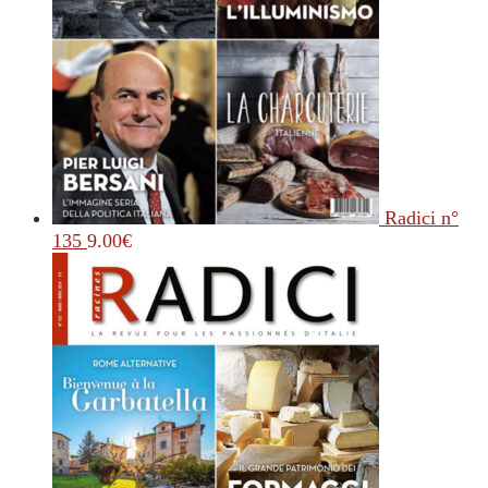
Radici n°
135
9.00
€