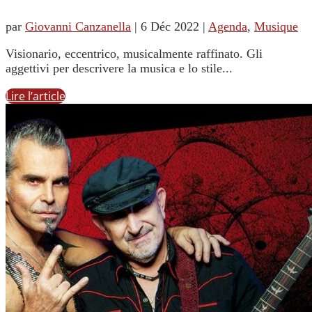
par
Giovanni Canzanella
|
6 Déc 2022
|
Agenda
,
Musique
Visionario, eccentrico, musicalmente raffinato. Gli
aggettivi per descrivere la musica e lo stile...
Lire l’article