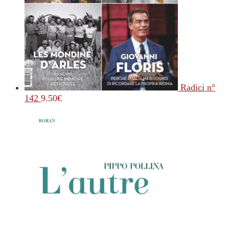
Radici n°
142
9.50
€