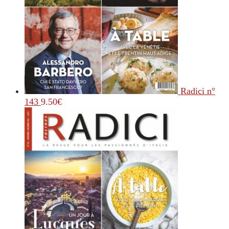
Radici n°
143
9.50
€