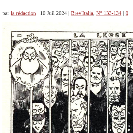
par
la rédaction
|
10 Juil 2024
|
Brev'Italia
,
N° 133-134
|
0