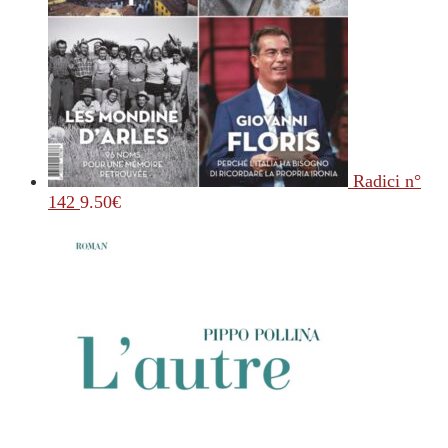
Radici n°
142
9.50
€