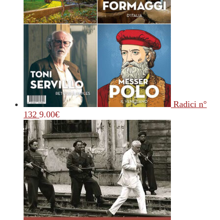
Radici n°
132
9.00
€