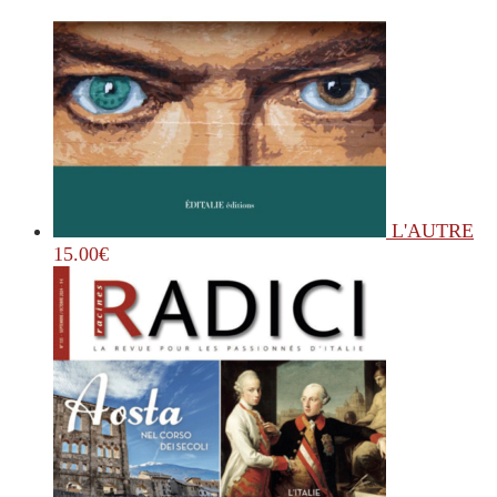
L'AUTRE
15.00
€