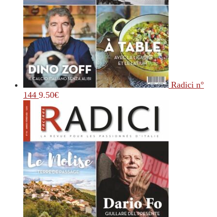
Radici n°
144
9.50
€