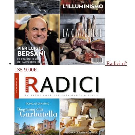
Radici n°
135
9.00
€