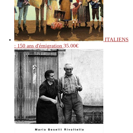
ITALIENS
: 150 ans d'émigration
35.00
€