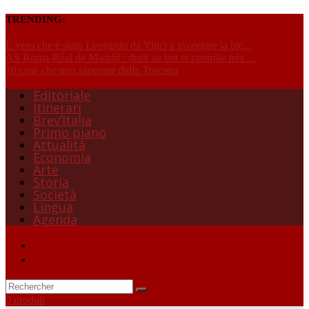
TRENDING:
È vero che è stato Leonardo da Vinci a inventare la bic...
AS Roma-Réal de Madrid : droit au but et contrôle très ...
10 cose che non sapevate della Toscana
Editoriale
Itinerari
Brev’Italia
Primo piano
Attualità
Economia
Arte
Storia
Società
Lingua
Agenda
0 produit