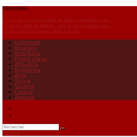
TRENDING:
È vero che è stato Leonardo da Vinci a inventare la bic...
AS Roma-Réal de Madrid : droit au but et contrôle très ...
10 cose che non sapevate della Toscana
Editoriale
Itinerari
Brev’Italia
Primo piano
Attualità
Economia
Arte
Storia
Società
Lingua
Agenda
0 produit