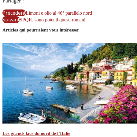
Partager :
Précédent
Limoni e olio al 46° parallelo nord
Suivant
SPQR, sono potenti questi romani
Articles qui pourraient vous intéresser
Les grands lacs du nord de l’Italie