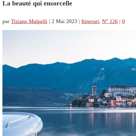
La beauté qui ensorcelle
par
Tiziano Malpelli
|
2 Mai 2023
|
Itinerari
,
N° 126
|
0