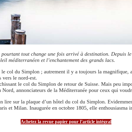
 pourtant tout change une fois arrivé à destination. Depuis l
oleil méditerranéen et l’enchantement des grands lacs.
s le col du Simplon ; autrement il y a toujours la magnifique,
 vers le nord-est.
chissant le col du Simplon de retour de Suisse. Mais peu impor
 du Nord, annonciateurs de la Méditerranée pour ceux qui voudr
on lire sur la plaque d’un hôtel du col du Simplon. Evidemment,
 Paris et Milan. Inaugurée en octobre 1805, elle enthousiasma
Achetez la revue papier pour l’article intégral