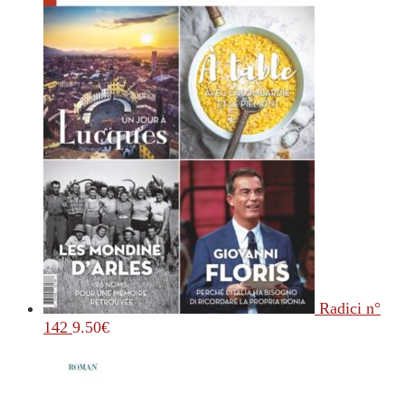
Radici n°
142
9.50
€