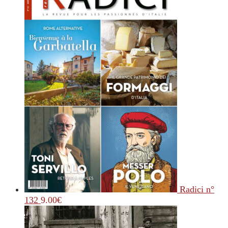
Radici n°
132
9.00
€