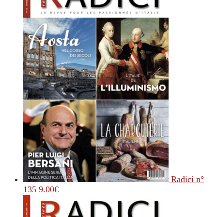
Radici n°
135
9.00
€