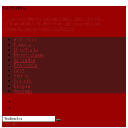
TRENDING:
È vero che è stato Leonardo da Vinci a inventare la bic...
AS Roma-Réal de Madrid : droit au but et contrôle très ...
10 cose che non sapevate della Toscana
Editoriale
Itinerari
Brev’Italia
Primo piano
Attualità
Economia
Arte
Storia
Società
Lingua
Agenda
0 produit