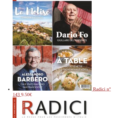
Radici n°
143
9.50
€