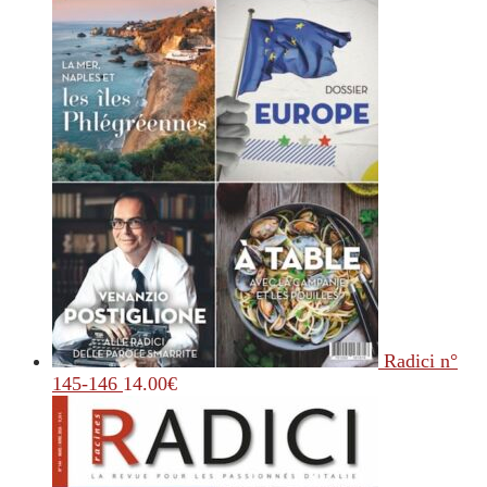
Radici n°
145-146
14.00
€