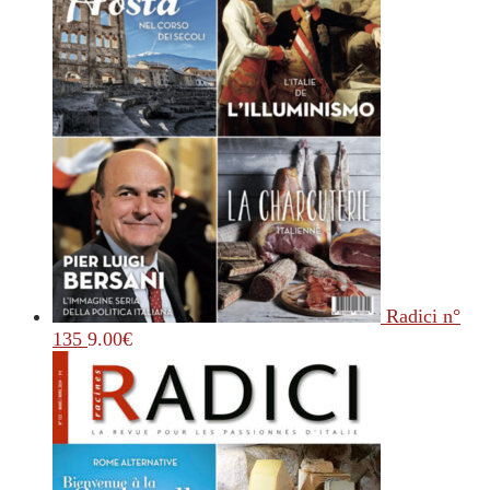
Radici n°
135
9.00
€