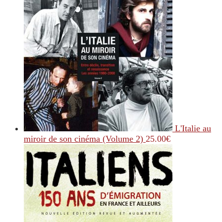
L'Italie au
miroir de son cinéma (Volume 2)
25.00
€