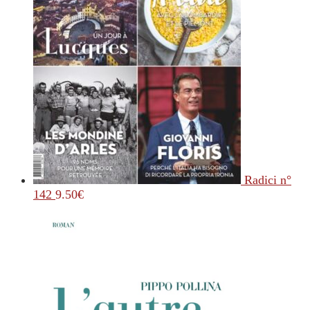
Radici n°
142
9.50
€