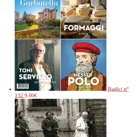
Radici n°
132
9.00
€