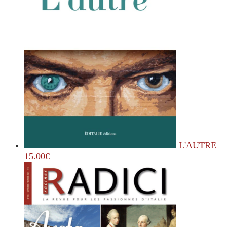
L'AUTRE
15.00
€