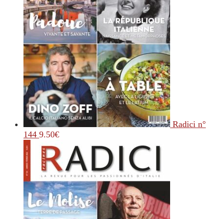
Radici n°
144
9.50
€