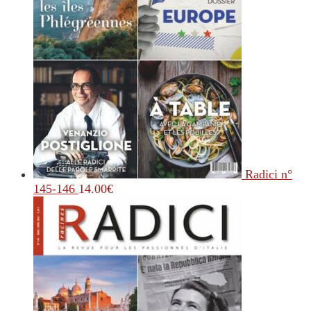
Radici n°
145-146
14.00
€