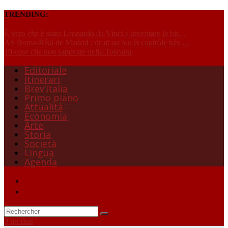
TRENDING:
È vero che è stato Leonardo da Vinci a inventare la bic...
AS Roma-Réal de Madrid : droit au but et contrôle très ...
10 cose che non sapevate della Toscana
Editoriale
Itinerari
Brev’Italia
Primo piano
Attualità
Economia
Arte
Storia
Società
Lingua
Agenda
0 produit