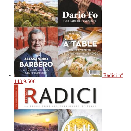
Radici n°
143
9.50
€