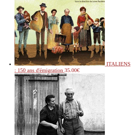
ITALIENS
: 150 ans d'émigration
35.00
€