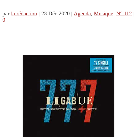
par
la rédaction
|
23 Déc 2020
|
Agenda
,
Musique
,
N° 112
|
0