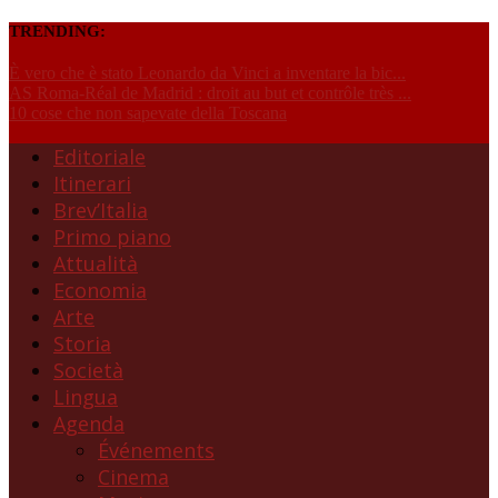
TRENDING:
È vero che è stato Leonardo da Vinci a inventare la bic...
AS Roma-Réal de Madrid : droit au but et contrôle très ...
10 cose che non sapevate della Toscana
Editoriale
Itinerari
Brev’Italia
Primo piano
Attualità
Economia
Arte
Storia
Società
Lingua
Agenda
Événements
Cinema