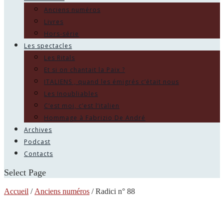
Anciens numéros
Livres
Hors-série
Les spectacles
Les Ritals
Et si on chantait la Paix ?
ITALIENS , quand les émigrés c’était nous
Les Inoubliables
C’est moi, c’est l’italien
Hommage à Fabrizio De André
Archives
Podcast
Contacts
Select Page
Accueil
/
Anciens numéros
/ Radici n° 88