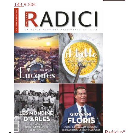
143
9.50
€
Radici n°