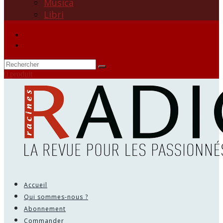
Musica
Libri
0 produit
Accueil
Qui sommes-nous ?
Abonnement
Commander