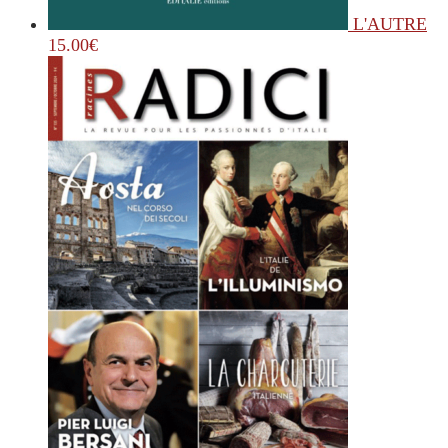
L'AUTRE
15.00
€