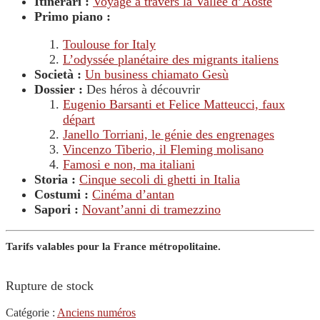
Itinerari :
Voyage à travers la Vallée d’Aoste
Primo piano :
Toulouse for Italy
L’odyssée planétaire des migrants italiens
Società :
Un business chiamato Gesù
Dossier :
Des héros à découvrir
Eugenio Barsanti et Felice Matteucci, faux
départ
Janello Torriani, le génie des engrenages
Vincenzo Tiberio, il Fleming molisano
Famosi e non, ma italiani
Storia :
Cinque secoli di ghetti in Italia
Costumi :
Cinéma d’antan
Sapori :
Novant’anni di tramezzino
Tarifs valables pour la France métropolitaine.
Rupture de stock
Catégorie :
Anciens numéros