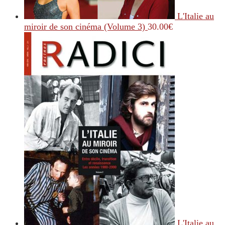
L'Italie au
miroir de son cinéma (Volume 3)
30.00
€
L'Italie au