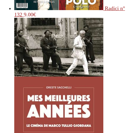
Radici n°
132
9.00
€