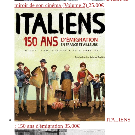
miroir de son cinéma (Volume 2)
25.00
€
ITALIENS
: 150 ans d'émigration
35.00
€