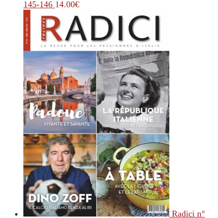
145-146
14.00
€
Radici n°