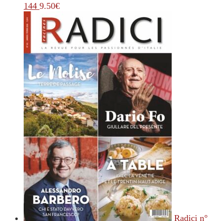
144
9.50
€
Radici n°