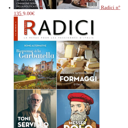
Radici n°
135
9.00
€