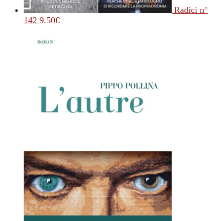
Radici n°
142
9.50
€