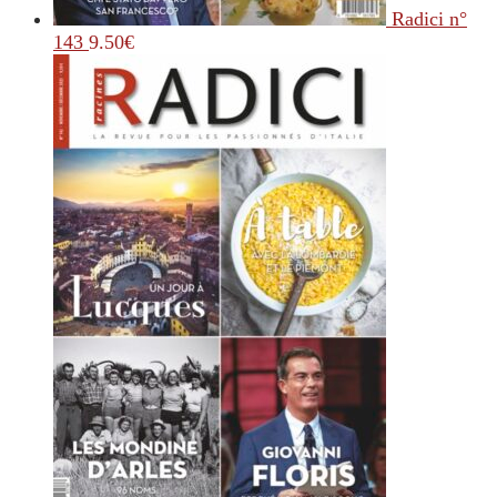
Radici n°
143
9.50
€