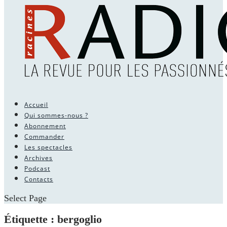
Accueil
Qui sommes-nous ?
Abonnement
Commander
Les spectacles
Archives
Podcast
Contacts
Select Page
Étiquette :
bergoglio