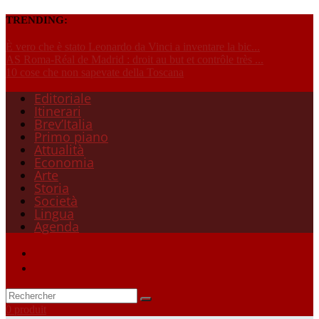
TRENDING:
È vero che è stato Leonardo da Vinci a inventare la bic...
AS Roma-Réal de Madrid : droit au but et contrôle très ...
10 cose che non sapevate della Toscana
Editoriale
Itinerari
Brev’Italia
Primo piano
Attualità
Economia
Arte
Storia
Società
Lingua
Agenda
0 produit