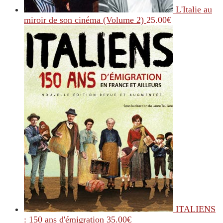
L'Italie au
miroir de son cinéma (Volume 2)
25.00
€
ITALIENS
: 150 ans d'émigration
35.00
€