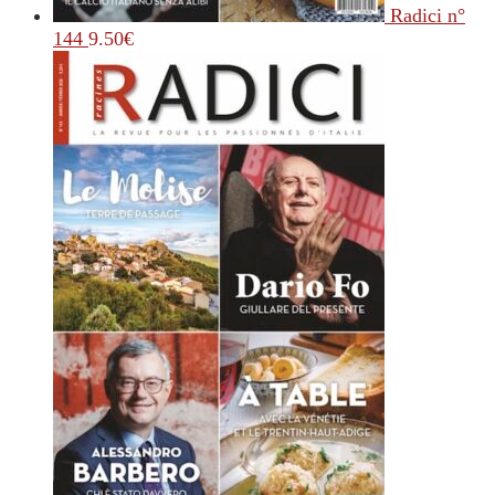
Radici n°
144
9.50
€