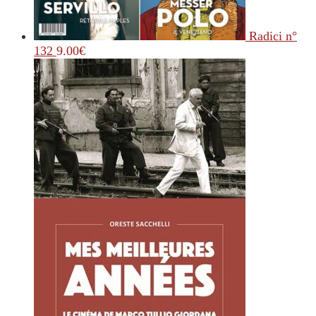
Radici n°
132
9.00
€