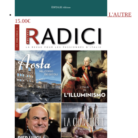
L'AUTRE
15.00
€