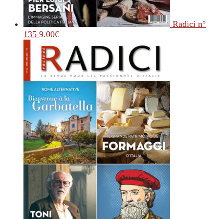
Radici n°
135
9.00
€