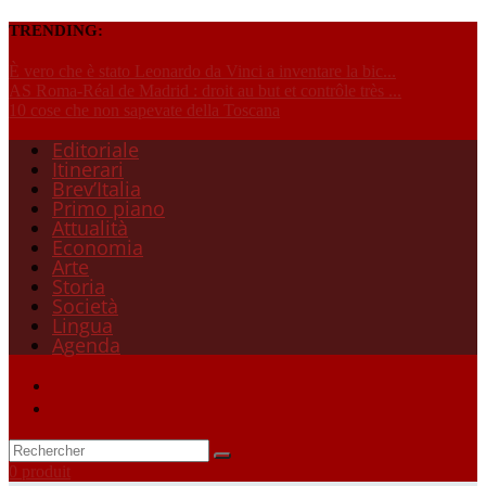
TRENDING:
È vero che è stato Leonardo da Vinci a inventare la bic...
AS Roma-Réal de Madrid : droit au but et contrôle très ...
10 cose che non sapevate della Toscana
Editoriale
Itinerari
Brev’Italia
Primo piano
Attualità
Economia
Arte
Storia
Società
Lingua
Agenda
0 produit