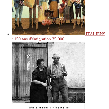
ITALIENS
: 150 ans d'émigration
35.00
€