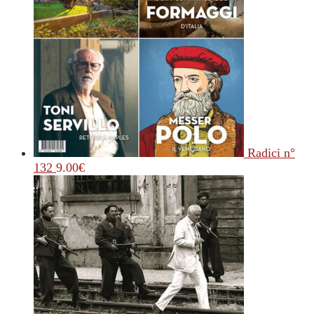
Radici n°
132
9.00
€