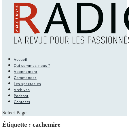
Accueil
Qui sommes-nous ?
Abonnement
Commander
Les spectacles
Archives
Podcast
Contacts
Select Page
Étiquette :
cachemire