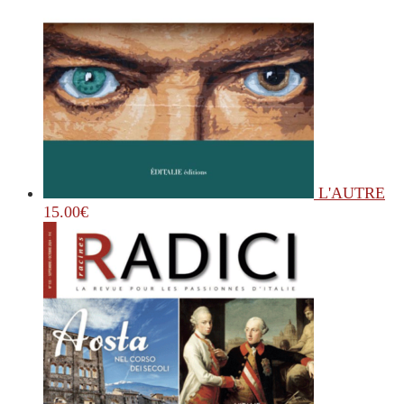
L'AUTRE
15.00
€