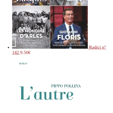
Radici n°
142
9.50
€