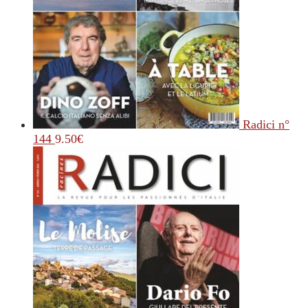
Radici n°
144
9.50
€