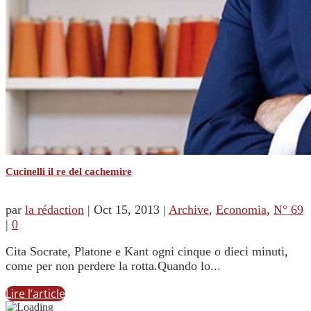
Cucinelli il re del cachemire
par
la rédaction
|
Oct 15, 2013
|
Archive
,
Economia
,
N° 69
|
0
Cita Socrate, Platone e Kant ogni cinque o dieci minuti,
come per non perdere la rotta.Quando lo...
Lire l’article