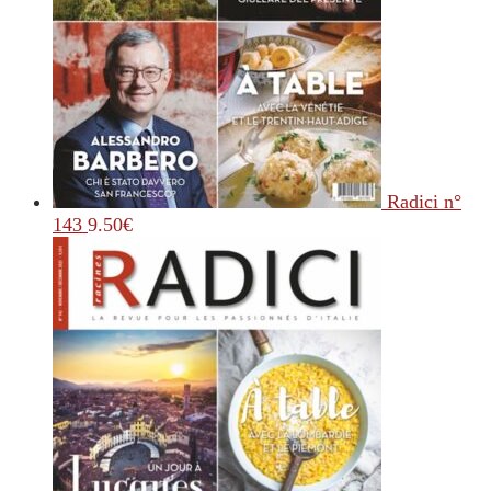
Radici n°
143
9.50
€