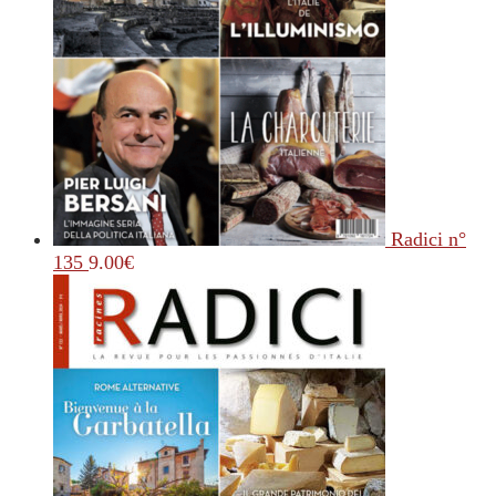
Radici n°
135
9.00
€