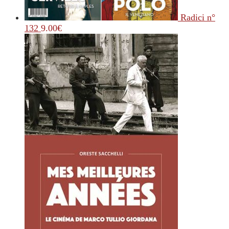
Radici n°
132
9.00
€