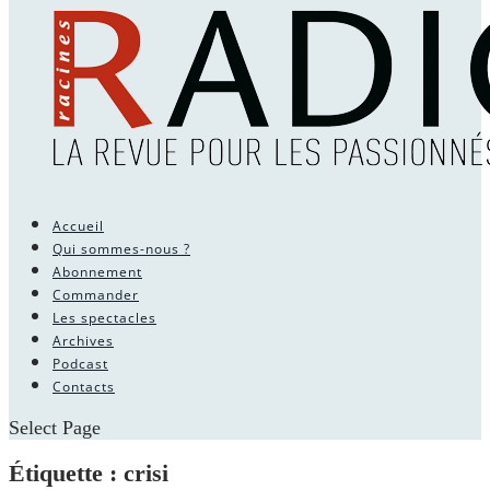
Accueil
Qui sommes-nous ?
Abonnement
Commander
Les spectacles
Archives
Podcast
Contacts
Select Page
Étiquette :
crisi