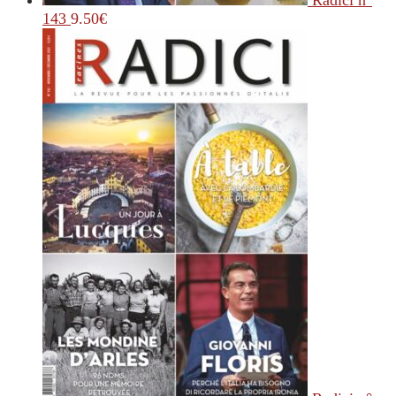
Radici n°
143
9.50
€