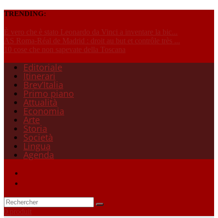
TRENDING:
È vero che è stato Leonardo da Vinci a inventare la bic...
AS Roma-Réal de Madrid : droit au but et contrôle très ...
10 cose che non sapevate della Toscana
Editoriale
Itinerari
Brev’Italia
Primo piano
Attualità
Economia
Arte
Storia
Società
Lingua
Agenda
0 produit