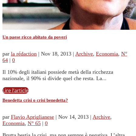
Un paese ricco abitato da poveri
par
la rédaction
|
Nov 18, 2013
|
Archive
,
Economia
,
N°
64
|
0
Il 10% degli italiani possiede metà della ricchezza
nazionale, il 90% si divide quel che resta. La...
Lire l’article
Benedetta crisi o crisi benedetta?
par
Flavio Apriglianese
|
Nov 14, 2013
|
Archive
,
Economia
,
N° 65
|
0
Brutta bestia la crisi, ma non sempre è negativa. L’altra