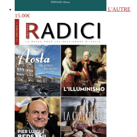
L'AUTRE
15.00
€