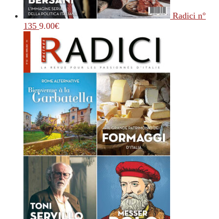
Radici n°
135
9.00
€