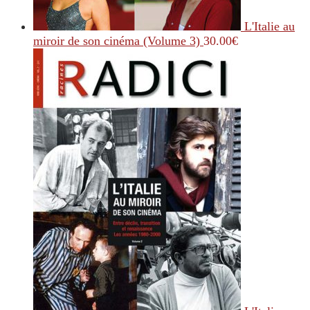
L'Italie au
miroir de son cinéma (Volume 3)
30.00
€