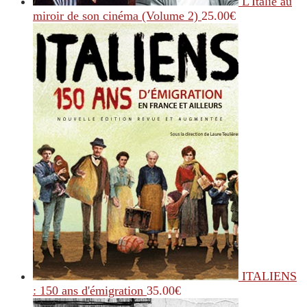
L'Italie au
miroir de son cinéma (Volume 2)
25.00
€
ITALIENS
: 150 ans d'émigration
35.00
€