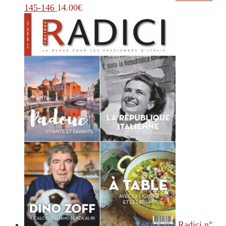
145-146
14.00
€
Radici n°