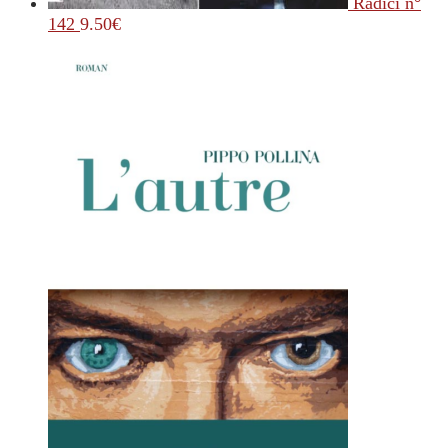
Radici n°
142
9.50
€