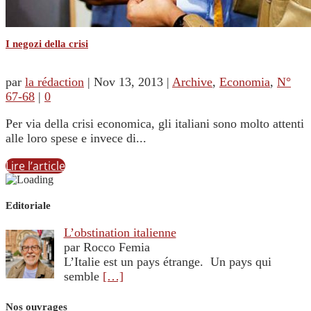
I negozi della crisi
par
la rédaction
|
Nov 13, 2013
|
Archive
,
Economia
,
N°
67-68
|
0
Per via della crisi economica, gli italiani sono molto attenti
alle loro spese e invece di...
Lire l’article
Editoriale
L’obstination italienne
par Rocco Femia
L’Italie est un pays étrange. Un pays qui
semble
[…]
Nos ouvrages