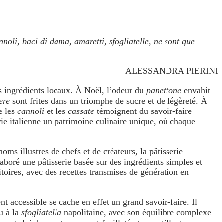
nnoli, baci di dama, amaretti, sfogliatelle, ne sont que
ALESSANDRA PIERINI
les ingrédients locaux. À Noël, l’odeur du
panettone
envahit
ere
sont frites dans un triomphe de sucre et de légèreté. À
e les
cannoli
et les
cassate
témoignent du savoir-faire
erie italienne un patrimoine culinaire unique, où chaque
noms illustres de chefs et de créateurs, la pâtisserie
élaboré une pâtisserie basée sur des ingrédients simples et
ritoires, avec des recettes transmises de génération en
nt accessible se cache en effet un grand savoir-faire. Il
ou à la
sfogliatella
napolitaine, avec son équilibre complexe