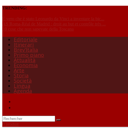
TRENDING:
È vero che è stato Leonardo da Vinci a inventare la bic...
AS Roma-Réal de Madrid : droit au but et contrôle très ...
10 cose che non sapevate della Toscana
Editoriale
Itinerari
Brev’Italia
Primo piano
Attualità
Economia
Arte
Storia
Società
Lingua
Agenda
0 produit