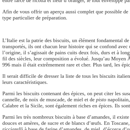
entre farce de ricotta et fleur d’oranger, le tout enveloppé pa
Afin de vous offrir un aperçu aussi complet que possible de la
type particulier de préparation.
L’Italie est la patrie des biscuits, un élément fondamental de 
transportés, ils ont chacun leur histoire qui se confond avec
l’origine, il s’agissait de pains cuits deux fois, durs et à l
fil des siècles, leur composition a évolué. Jusqu’au Moyen Âge
996 mais il était extrêmement rare et cher. Plus tard, les épice
Il serait difficile de dresser la liste de tous les biscuits i
leurs caractéristiques.
Parmi les biscuits contenant des épices, on peut citer les
sus
cannelle, de noix de muscade, de miel et de
pisto
napolitain
Calabre et la Sicile, sont également riches en épices. Ils son
Parmi les très nombreux biscuits à base d’amandes, il existe
douces et amères, de sucre et de blancs d’œufs. En Toscane,
ricciarelli
à base de farine d’amandes, de miel, d’écorce d’ora