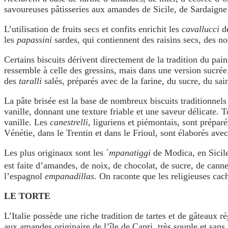
savoureuses pâtisseries aux amandes de Sicile, de Sardaigne
L’utilisation de fruits secs et confits enrichit les
cavallucci
de
les
papassini
sardes, qui contiennent des raisins secs, des n
Certains biscuits dérivent directement de la tradition du pai
ressemble à celle des gressins, mais dans une version sucré
des
taralli
salés, préparés avec de la farine, du sucre, du sa
La pâte brisée est la base de nombreux biscuits traditionnels
vanille, donnant une texture friable et une saveur délicate. 
vanille. Les
canestrelli
, liguriens et piémontais, sont prépar
Vénétie, dans le Trentin et dans le Frioul, sont élaborés avec
Les plus originaux sont les ´
mpanatiggi
de Modica, en Sicile
est faite d’amandes, de noix, de chocolat, de sucre, de canne
l’espagnol
empanadillas
. On raconte que les religieuses cac
LE TORTE
L’Italie possède une riche tradition de tartes et de gâteaux 
aux amandes originaire de l’île de Capri, très souple et sans