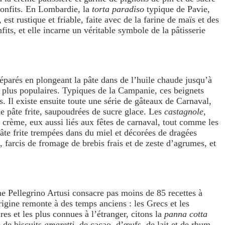
 confits. En Lombardie, la
torta paradiso
typique de Pavie,
 est rustique et friable, faite avec de la farine de maïs et des
its, et elle incarne un véritable symbole de la pâtisserie
préparés en plongeant la pâte dans de l’huile chaude jusqu’à
s plus populaires. Typiques de la Campanie, ces beignets
s. Il existe ensuite toute une série de gâteaux de Carnaval,
de pâte frite, saupoudrées de sucre glace. Les
castagnole
,
la crème, eux aussi liés aux fêtes de carnaval, tout comme les
 pâte frite trempées dans du miel et décorées de dragées
s, farcis de fromage de brebis frais et de zeste d’agrumes, et
e Pellegrino Artusi consacre pas moins de 85 recettes à
origine remonte à des temps anciens : les Grecs et les
es et les plus connues à l’étranger, citons la
panna cotta
e de biscuits
amaretti
, de cacao, d’œufs, de lait et de rhum,