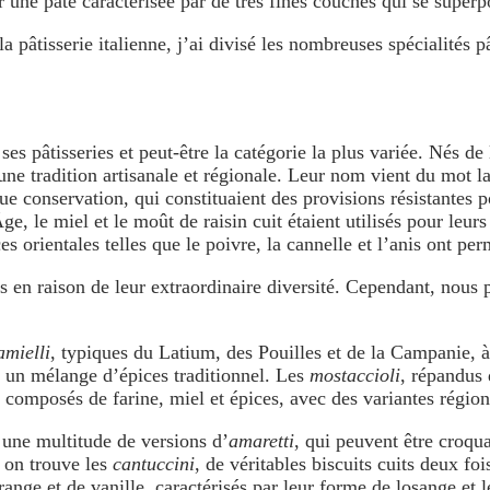
r une pâte caractérisée par de très fines couches qui se superpo
 pâtisserie italienne, j’ai divisé les nombreuses spécialités p
ses pâtisseries et peut-être la catégorie la plus variée. Nés de
 une tradition artisanale et régionale. Leur nom vient du mot 
ongue conservation, qui constituaient des provisions résistantes
, le miel et le moût de raisin cuit étaient utilisés pour leurs
s orientales telles que le poivre, la cannelle et l’anis ont perm
taliens en raison de leur extraordinaire diversité. Cependant, 
amielli
, typiques du Latium, des Pouilles et de la Campanie, à
, un mélange d’épices traditionnel. Les
mostaccioli
, répandus 
t composés de farine, miel et épices, avec des variantes régiona
 une multitude de versions d’
amaretti
, qui peuvent être croq
 on trouve les
cantuccini
, de véritables biscuits cuits deux fo
nge et de vanille, caractérisés par leur forme de losange et 