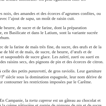
es noix, des amandes et des écorces d’agrumes confites, ou
avec l’ajout de
sapa
, un moût de raisin cuit.
 beurre, de sucre et de farine, dont la préparation
 en Basilicate et dans le Latium, sont la variante sucrée
 rhum.
 de la farine de maïs très fine, du sucre, des œufs et de la
ne de blé et de maïs, de sucre, de beurre, d’œufs et de
, et saupoudrés de sucre glace. Les
zaleti
,
zaeti
ou
xaeti
en
 des raisins secs, des pignons de pin et des écorces de citron.
 celle des petits
panzerotti
, de gros raviolis. Leur garniture
e
VI
siècle sous la domination espagnole, leur nom dérive de
ur contourner les restrictions imposées par le Carême.
x. En Campanie, la
torta caprese
est un gâteau au chocolat et
à la crème pâtissière et garnie de pignons de pin et de sucre