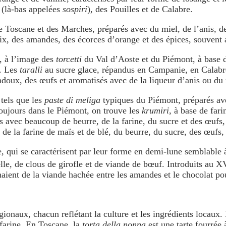
 (là-bas appelées
sospiri
), des Pouilles et de Calabre.
 Toscane et des Marches, préparés avec du miel, de l’anis, d
oix, des amandes, des écorces d’orange et des épices, souvent 
n, à l’image des
torcetti
du Val d’Aoste et du Piémont, à base de
e. Les
taralli
au sucre glace, répandus en Campanie, en Calabre,
indoux, des œufs et aromatisés avec de la liqueur d’anis ou du
 tels que les
paste di meliga
typiques du Piémont, préparés avec
Toujours dans le Piémont, on trouve les
krumiri
, à base de fari
és avec beaucoup de beurre, de la farine, du sucre et des œufs
 de la farine de maïs et de blé, du beurre, du sucre, des œufs,
, qui se caractérisent par leur forme en demi-lune semblable à
lle, de clous de girofle et de viande de bœuf. Introduits au X
haient de la viande hachée entre les amandes et le chocolat po
régionaux, chacun reflétant la culture et les ingrédients locau
 farine. En Toscane, la
torta della nonna
est une tarte fourrée 