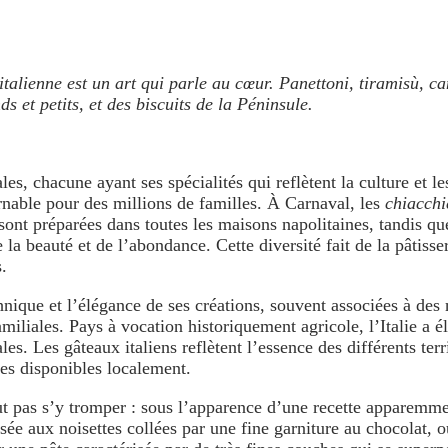
italienne est un art qui parle au cœur. Panettoni, tiramisù, ca
s et petits, et des biscuits de la Péninsule.
les, chacune ayant ses spécialités qui reflètent la culture et 
urnable pour des millions de familles. À Carnaval, les
chiacchi
sont préparées dans toutes les maisons napolitaines, tandis qu
 la beauté et de l’abondance. Cette diversité fait de la pâtiss
.
chnique et l’élégance de ses créations, souvent associées à des 
familiales. Pays à vocation historiquement agricole, l’Italie a 
les. Les gâteaux italiens reflètent l’essence des différents ter
res disponibles localement.
 faut pas s’y tromper : sous l’apparence d’une recette apparemme
isée aux noisettes collées par une fine garniture au chocolat, 