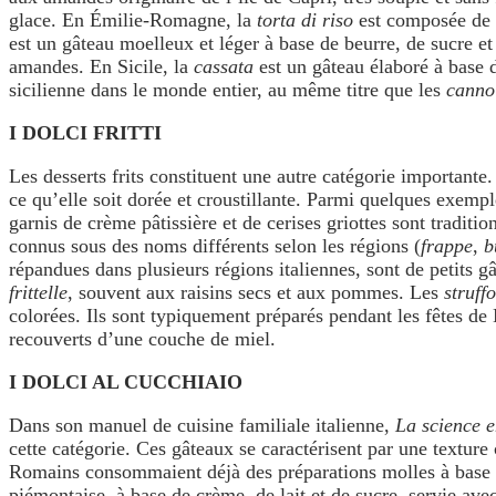
glace. En Émilie-Romagne, la
torta di riso
est composée de r
est un gâteau moelleux et léger à base de beurre, de sucre e
amandes. En Sicile, la
cassata
est un gâteau élaboré à base d
sicilienne dans le monde entier, au même titre que les
canno
I DOLCI FRITTI
Les desserts frits constituent une autre catégorie importante.
ce qu’elle soit dorée et croustillante. Parmi quelques exemple
garnis de crème pâtissière et de cerises griottes sont traditi
connus sous des noms différents selon les régions (
frappe
,
b
répandues dans plusieurs régions italiennes, sont de petits g
frittelle
, souvent aux raisins secs et aux pommes. Les
struffo
colorées. Ils sont typiquement préparés pendant les fêtes de
recouverts d’une couche de miel.
I DOLCI AL CUCCHIAIO
Dans son manuel de cuisine familiale italienne,
La science e
cette catégorie. Ces gâteaux se caractérisent par une texture
Romains consommaient déjà des préparations molles à base de m
piémontaise, à base de crème, de lait et de sucre, servie avec