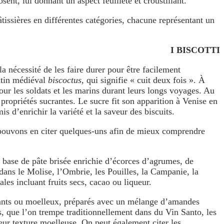
sent, lui donnant un aspect feuilleté et croustillant.
âtissières en différentes catégories, chacune représentant un
I BISCOTTI
 la nécessité de les faire durer pour être facilement
latin médiéval
biscoctus
, qui signifie « cuit deux fois ». À
 pour les soldats et les marins durant leurs longs voyages. Au
 propriétés sucrantes. Le sucre fit son apparition à Venise en
is d’enrichir la variété et la saveur des biscuits.
nous pouvons en citer quelques-uns afin de mieux comprendre
 base de pâte brisée enrichie d’écorces d’agrumes, de
dans le Molise, l’Ombrie, les Pouilles, la Campanie, la
les incluant fruits secs, cacao ou liqueur.
uants ou moelleux, préparés avec un mélange d’amandes
is, que l’on trempe traditionnellement dans du Vin Santo, les
leur texture moelleuse. On peut également citer les