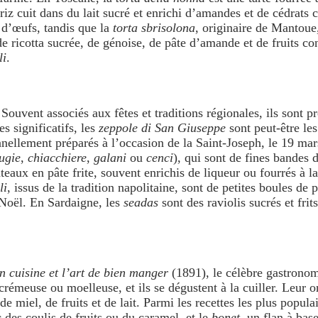
iz cuit dans du lait sucré et enrichi d’amandes et de cédrats
t d’œufs, tandis que la
torta sbrisolona
, originaire de Mantoue,
e ricotta sucrée, de génoise, de pâte d’amande et de fruits conf
li
.
 Souvent associés aux fêtes et traditions régionales, ils sont 
s significatifs, les
zeppole di San Giuseppe
sont peut-être le
onnellement préparés à l’occasion de la Saint-Joseph, le 19 mar
ugie
,
chiacchiere
,
galani
ou
cenci
), qui sont de fines bandes 
âteaux en pâte frite, souvent enrichis de liqueur ou fourrés à 
li
, issus de la tradition napolitaine, sont de petites boules de
 Noël. En Sardaigne, les
seadas
sont des raviolis sucrés et frit
n cuisine et l’art de bien manger
(1891), le célèbre gastronom
 crémeuse ou moelleuse, et ils se dégustent à la cuiller. Leur 
iel, de fruits et de lait. Parmi les recettes les plus populair
 des coulis de fruits ou du caramel, et le
bonet
, un flan à bas