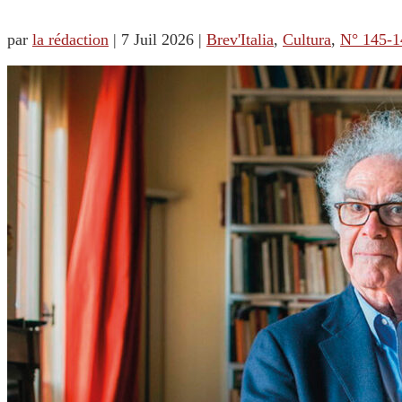
par
la rédaction
|
7 Juil 2026
|
Brev'Italia
,
Cultura
,
N° 145-1