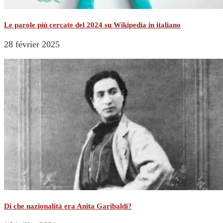
Le parole più cercate del 2024 su Wikipedia in italiano
28 février 2025
Di che nazionalità era Anita Garibaldi?