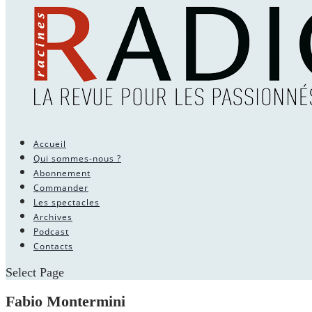
Accueil
Qui sommes-nous ?
Abonnement
Commander
Les spectacles
Archives
Podcast
Contacts
Select Page
Fabio Montermini