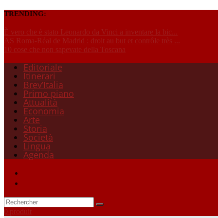
TRENDING:
È vero che è stato Leonardo da Vinci a inventare la bic...
AS Roma-Réal de Madrid : droit au but et contrôle très ...
10 cose che non sapevate della Toscana
Editoriale
Itinerari
Brev’Italia
Primo piano
Attualità
Economia
Arte
Storia
Società
Lingua
Agenda
0 produit