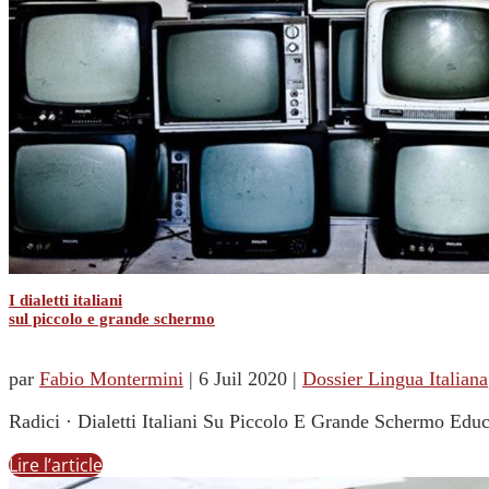
I dialetti italiani
sul piccolo e grande schermo
par
Fabio Montermini
|
6 Juil 2020
|
Dossier Lingua Italiana
Radici · Dialetti Italiani Su Piccolo E Grande Schermo Educa
Lire l’article