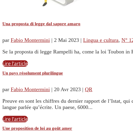
Una proposta di legge dal sapore amaro
par
Fabio Montermini
|
2 Mai 2023
|
Lingua e cultura
,
N° 1
Se la proposta di legge Rampelli ha, come la loi Toubon in F
Lire l’article
Un pays résolument plurilingue
par
Fabio Montermini
|
20 Avr 2023
|
QR
Preuve en sont les chiffres du dernier rapport de l’Istat, qui 
langue parlée qu’écrite. Un paese, 6000...
Lire l’article
Une proposition de loi au goût amer