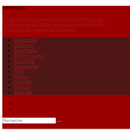
TRENDING:
È vero che è stato Leonardo da Vinci a inventare la bic...
AS Roma-Réal de Madrid : droit au but et contrôle très ...
10 cose che non sapevate della Toscana
Editoriale
Itinerari
Brev’Italia
Primo piano
Attualità
Economia
Arte
Storia
Società
Lingua
Agenda
0 produit