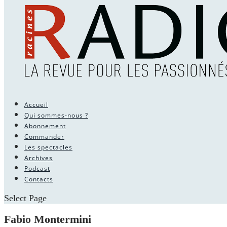
Accueil
Qui sommes-nous ?
Abonnement
Commander
Les spectacles
Archives
Podcast
Contacts
Select Page
Fabio Montermini