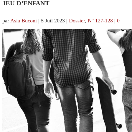
JEU D’ENFANT
par
Asia Buconi
|
5 Juil 2023
|
Dossier
,
N° 127-128
|
0