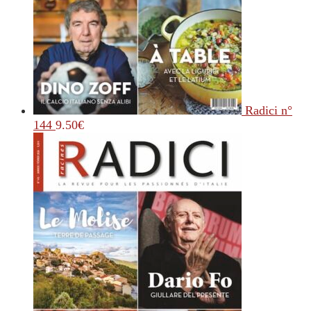
Radici n°
144
9.50
€