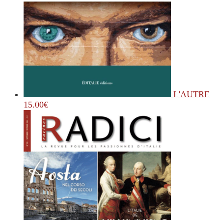
L'AUTRE
15.00
€