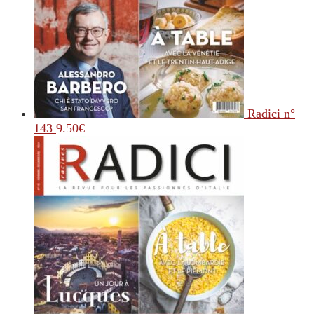
Radici n°
143
9.50
€