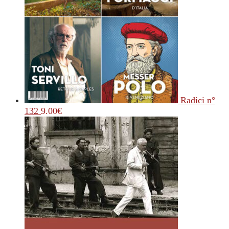
Radici n°
132
9.00
€