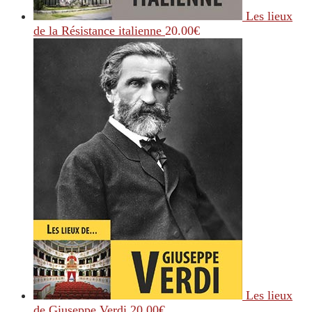
Les lieux
de la Résistance italienne
20.00
€
Les lieux
de Giuseppe Verdi
20.00
€