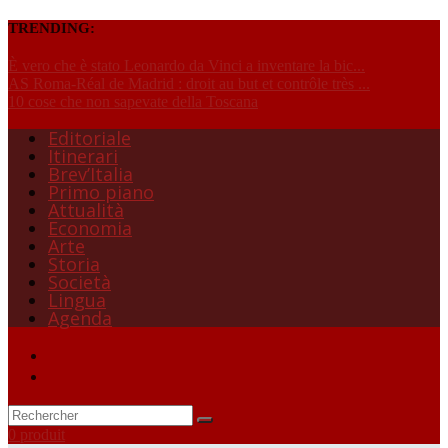
TRENDING:
È vero che è stato Leonardo da Vinci a inventare la bic...
AS Roma-Réal de Madrid : droit au but et contrôle très ...
10 cose che non sapevate della Toscana
Editoriale
Itinerari
Brev’Italia
Primo piano
Attualità
Economia
Arte
Storia
Società
Lingua
Agenda
0 produit