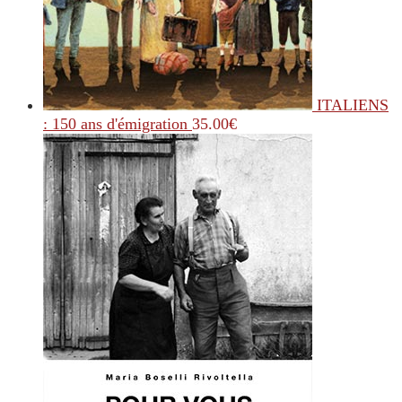
ITALIENS
: 150 ans d'émigration
35.00
€