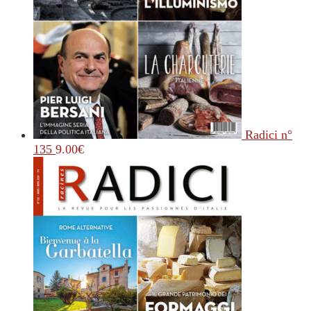
Radici n°
135
9.00
€