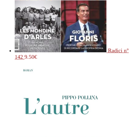
Radici n°
142
9.50
€