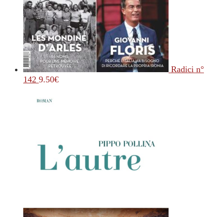
Radici n°
142
9.50
€