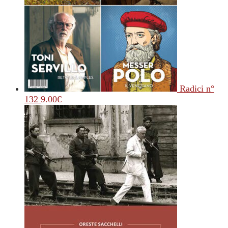
Radici n°
132
9.00
€