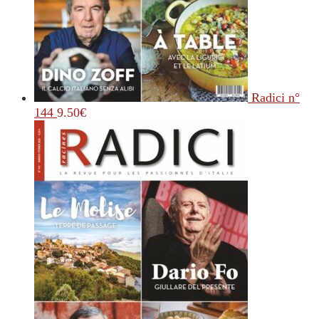
Radici n°
144
9.50
€