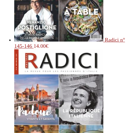
Radici n°
145-146
14.00
€