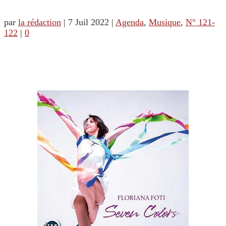
par
la rédaction
|
7 Juil 2022
|
Agenda
,
Musique
,
N° 121-
122
|
0