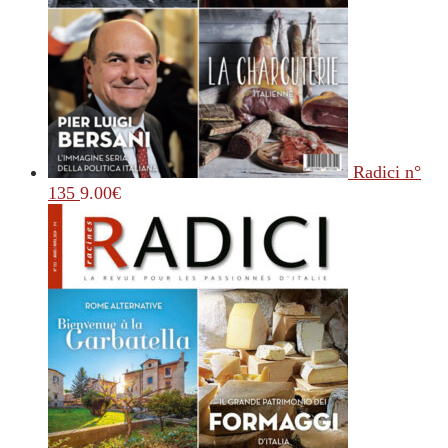
Radici n°
135
9.00
€