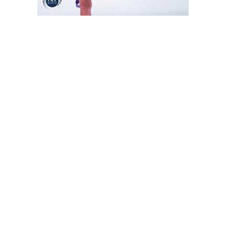
TRP Music
Cu ti lu dissi
Scitame
If You Stayed with Me