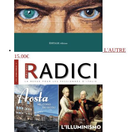
L'AUTRE
15.00
€