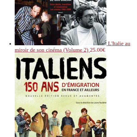
L'Italie au
miroir de son cinéma (Volume 2)
25.00
€