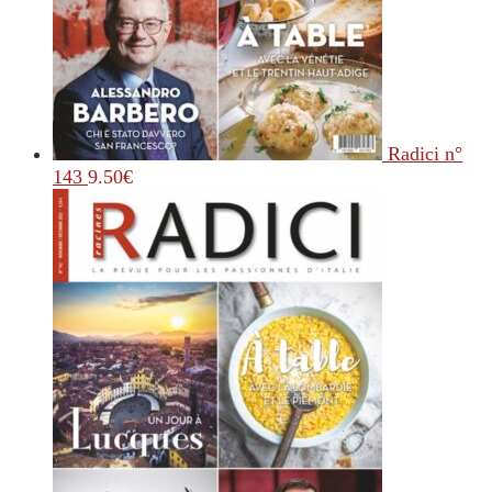
Radici n°
143
9.50
€