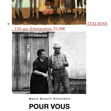
ITALIENS
: 150 ans d'émigration
35.00
€