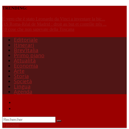
TRENDING:
È vero che è stato Leonardo da Vinci a inventare la bic...
AS Roma-Réal de Madrid : droit au but et contrôle très ...
10 cose che non sapevate della Toscana
Editoriale
Itinerari
Brev’Italia
Primo piano
Attualità
Economia
Arte
Storia
Società
Lingua
Agenda
0 produit