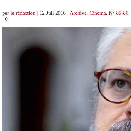
par
la rédaction
|
12 Juil 2016
|
Archive
,
Cinema
,
N° 85-86
|
0