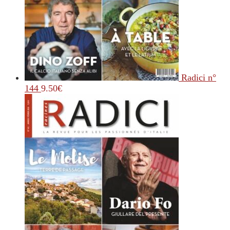
Radici n°
144
9.50
€