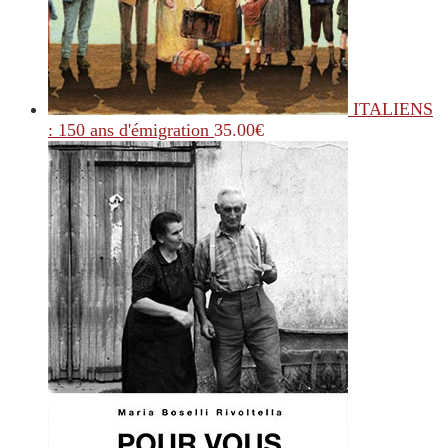
ITALIENS
: 150 ans d'émigration
35.00
€