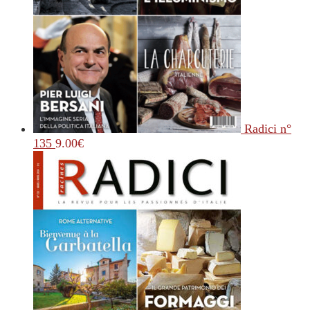
Radici n°
135
9.00
€