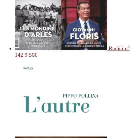
Radici n°
142
9.50
€