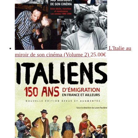
L'Italie au
miroir de son cinéma (Volume 2)
25.00
€