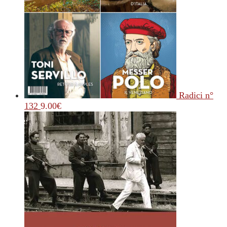
Radici n°
132
9.00
€