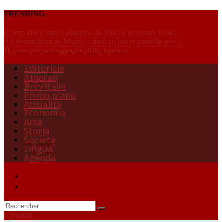
TRENDING:
È vero che è stato Leonardo da Vinci a inventare la bic...
AS Roma-Réal de Madrid : droit au but et contrôle très ...
10 cose che non sapevate della Toscana
Editoriale
Itinerari
Brev’Italia
Primo piano
Attualità
Economia
Arte
Storia
Società
Lingua
Agenda
0 produit