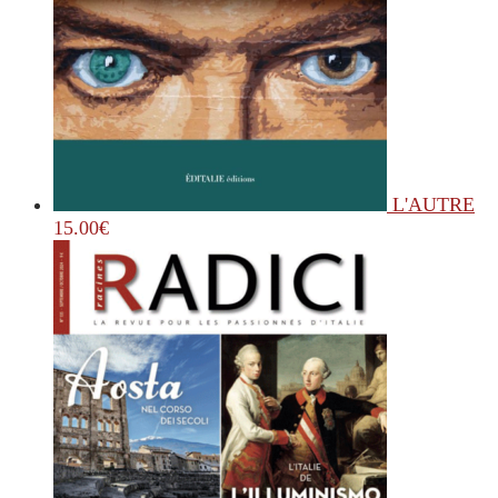
L'AUTRE
15.00
€