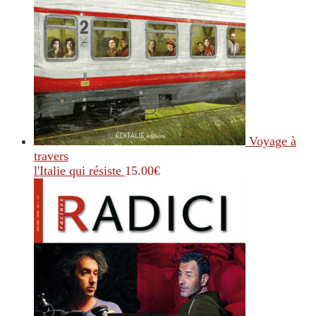
Voyage à
travers
l'Italie qui résiste
15.00
€