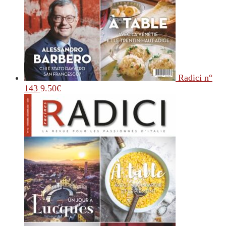
Radici n°
143
9.50
€