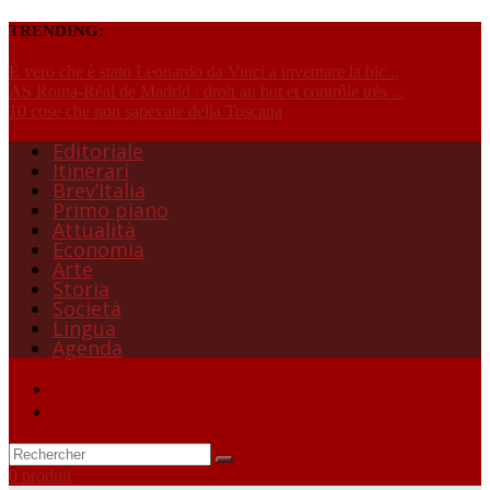
TRENDING:
È vero che è stato Leonardo da Vinci a inventare la bic...
AS Roma-Réal de Madrid : droit au but et contrôle très ...
10 cose che non sapevate della Toscana
Editoriale
Itinerari
Brev’Italia
Primo piano
Attualità
Economia
Arte
Storia
Società
Lingua
Agenda
0 produit