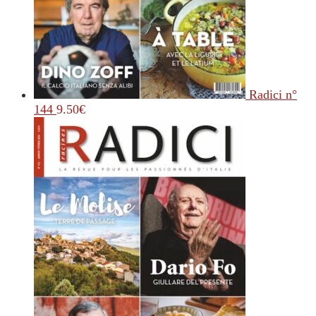
Radici n°
144
9.50
€