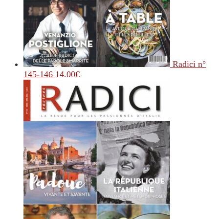
Radici n°
145-146
14.00
€