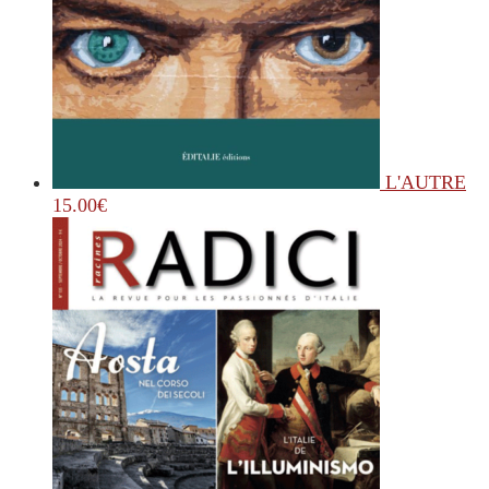
L'AUTRE
15.00
€