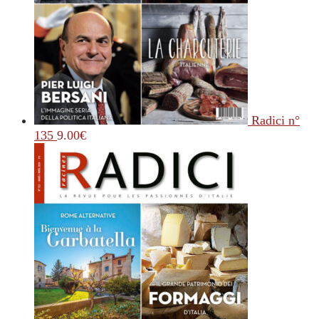
Radici n°
135
9.00
€