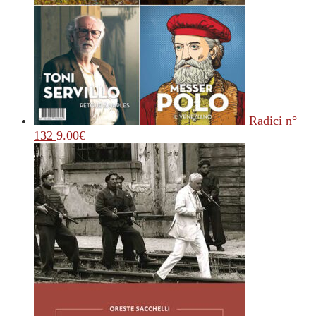
Radici n°
132
9.00
€