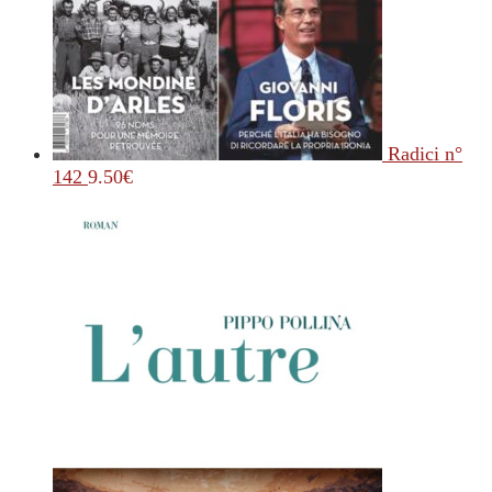
Radici n°
142
9.50
€