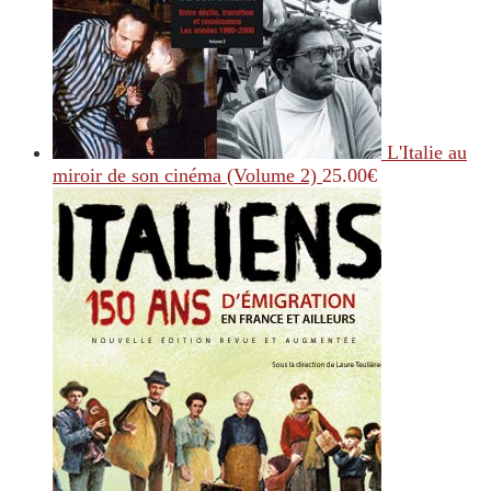
L'Italie au
miroir de son cinéma (Volume 2)
25.00
€