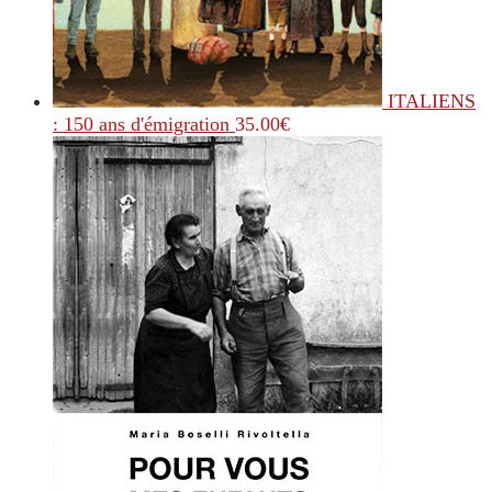
ITALIENS
: 150 ans d'émigration
35.00
€