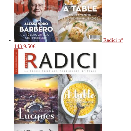
Radici n°
143
9.50
€