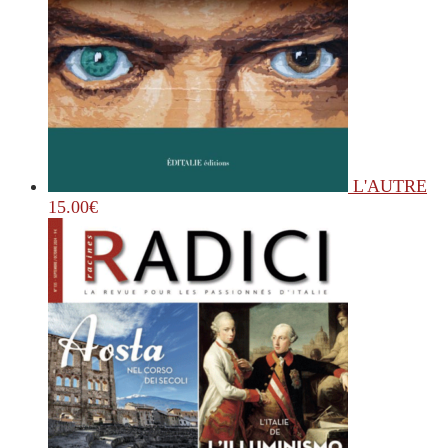
L'AUTRE
15.00
€