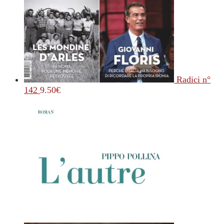
Radici n°
142
9.50
€