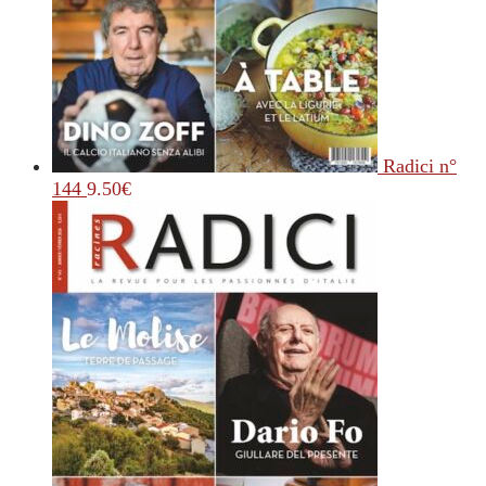
Radici n°
144
9.50
€