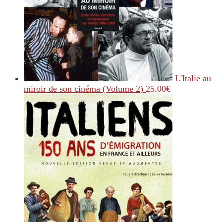
L'Italie au
miroir de son cinéma (Volume 2)
25.00
€