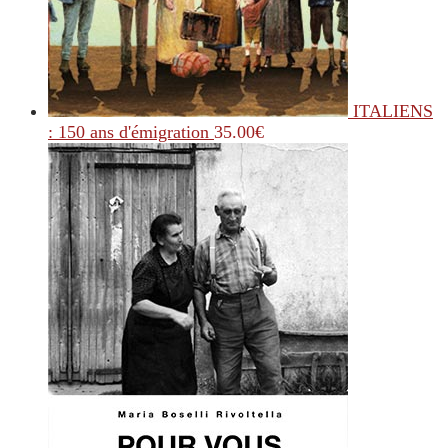
ITALIENS
: 150 ans d'émigration
35.00
€