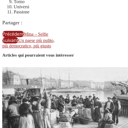
Torno
Universi
Passione
Partager :
Précédent
Mina – Selfie
Suivant
Un paese più pulito,
più democratico, più giusto
Articles qui pourraient vous intéresser