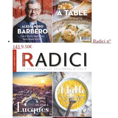
Radici n°
143
9.50
€