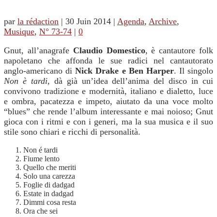
par
la rédaction
|
30 Juin 2014
|
Agenda
,
Archive
,
Musique
,
N° 73-74
|
0
Gnut, all’anagrafe
Claudio Domestico
, è cantautore folk
napoletano che affonda le sue radici nel cantautorato
anglo-americano di
Nick Drake e Ben Harper
.
Il singolo
Non è tardi
, dà già un’idea dell’anima del disco in cui
convivono tradizione e modernità, italiano e dialetto, luce
e ombra, pacatezza e impeto, aiutato da una voce molto
“blues” che rende l’album interessante e mai noioso; Gnut
gioca con i ritmi e con i generi, ma la sua musica e il suo
stile sono chiari e ricchi di personalità.
Non é tardi
Fiume lento
Quello che meriti
Solo una carezza
Foglie di dadgad
Estate in dadgad
Dimmi cosa resta
Ora che sei