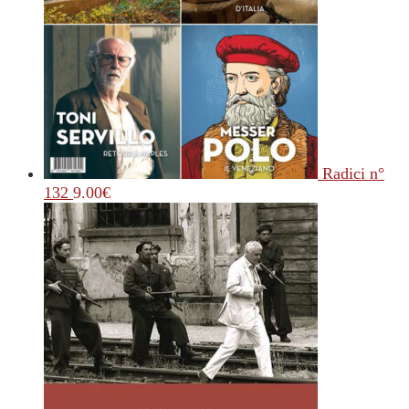
Radici n°
132
9.00
€