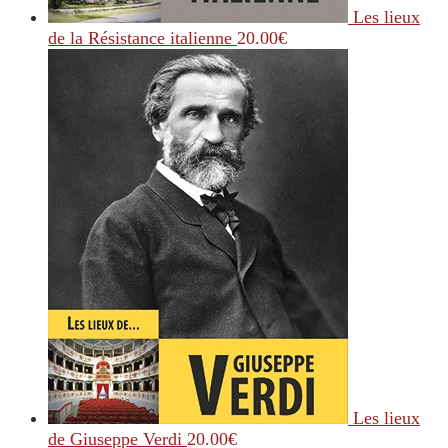
Les lieux
de la Résistance italienne
20.00
€
Les lieux
de Giuseppe Verdi
20.00
€