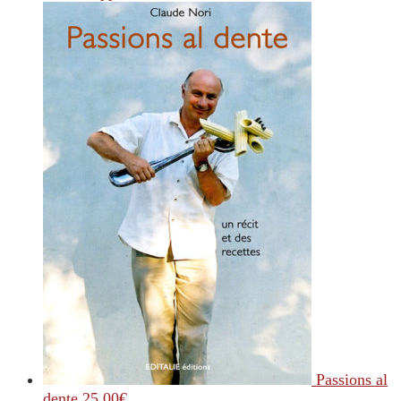
Passions al
dente
25.00
€