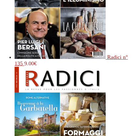
Radici n°
135
9.00
€