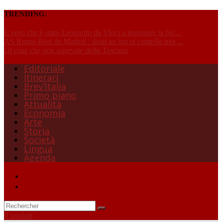
TRENDING:
È vero che è stato Leonardo da Vinci a inventare la bic...
AS Roma-Réal de Madrid : droit au but et contrôle très ...
10 cose che non sapevate della Toscana
Editoriale
Itinerari
Brev’Italia
Primo piano
Attualità
Economia
Arte
Storia
Società
Lingua
Agenda
0 produit