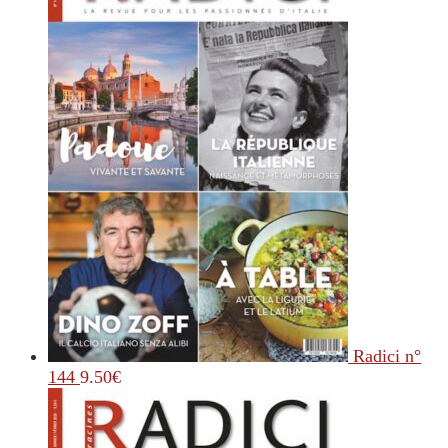
Radici n°
144
9.50
€