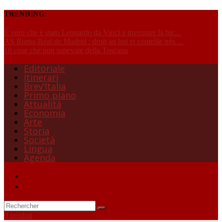
TRENDING:
È vero che è stato Leonardo da Vinci a inventare la bic...
AS Roma-Réal de Madrid : droit au but et contrôle très ...
10 cose che non sapevate della Toscana
Editoriale
Itinerari
Brev’Italia
Primo piano
Attualità
Economia
Arte
Storia
Società
Lingua
Agenda
0 produit