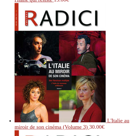
L'Italie au
miroir de son cinéma (Volume 3)
30.00
€