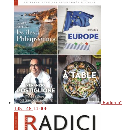
Radici n°
145-146
14.00
€