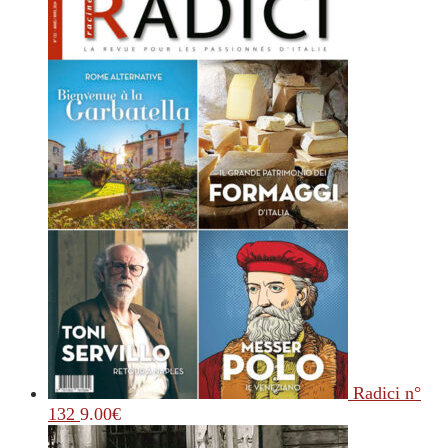
Radici n°
132
9.00
€