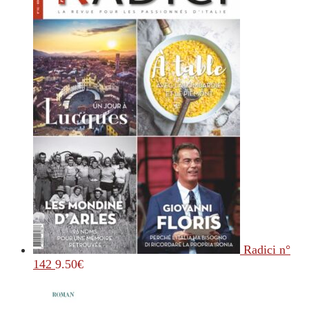
Radici n°
142
9.50
€