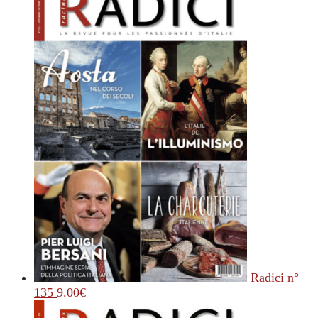
Radici n°
135
9.00
€