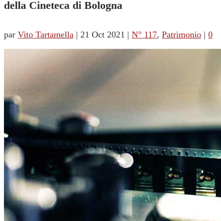
della Cineteca di Bologna
par
Vito Tartamella
|
21 Oct 2021
|
N° 117
,
Patrimonio
|
0