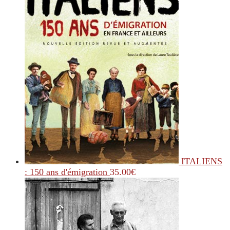
ITALIENS
: 150 ans d'émigration
35.00
€