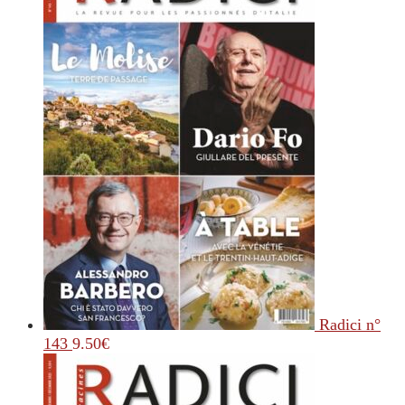
Radici n°
143
9.50
€