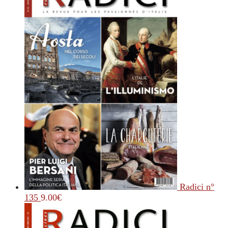
Radici n°
135
9.00
€