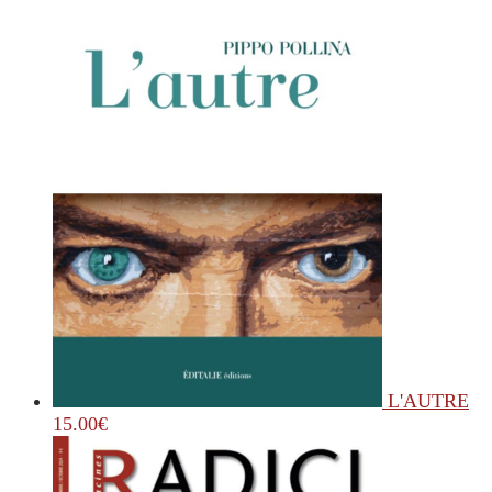
L'AUTRE
15.00
€