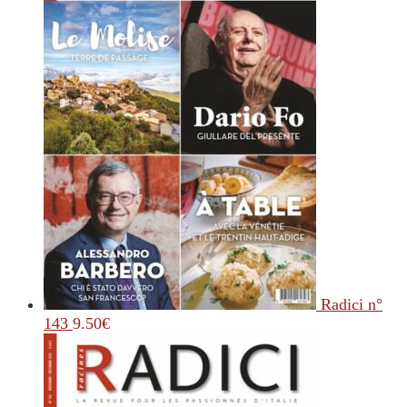
Radici n°
143
9.50
€