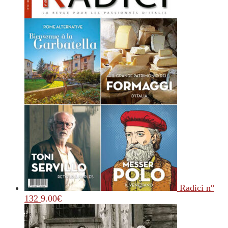
Radici n°
132
9.00
€