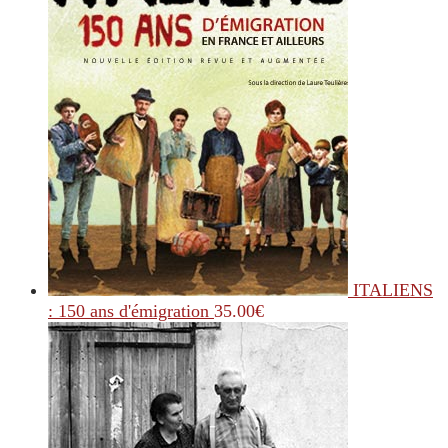
ITALIENS
: 150 ans d'émigration
35.00
€