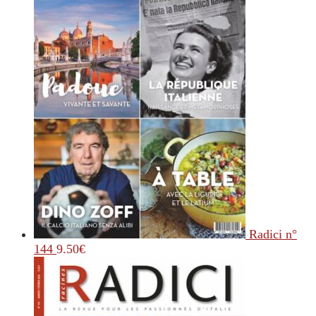
Radici n°
144
9.50
€