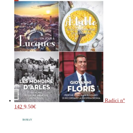
Radici n°
142
9.50
€