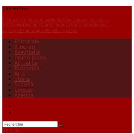
TRENDING:
È vero che è stato Leonardo da Vinci a inventare la bic...
AS Roma-Réal de Madrid : droit au but et contrôle très ...
10 cose che non sapevate della Toscana
Editoriale
Itinerari
Brev’Italia
Primo piano
Attualità
Economia
Arte
Storia
Società
Lingua
Agenda
0 produit