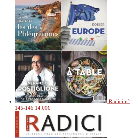
Radici n°
145-146
14.00
€