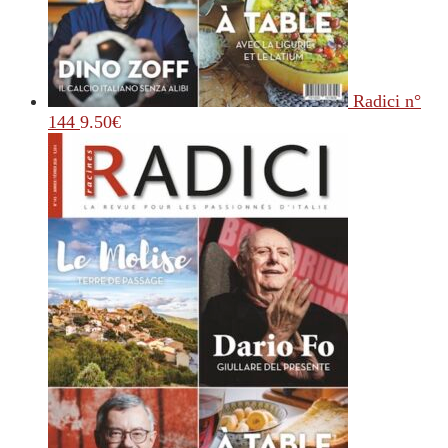
Radici n°
144
9.50
€