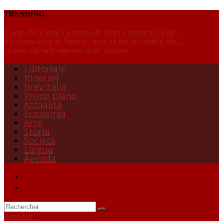
TRENDING:
È vero che è stato Leonardo da Vinci a inventare la bic...
AS Roma-Réal de Madrid : droit au but et contrôle très ...
10 cose che non sapevate della Toscana
Editoriale
Itinerari
Brev’Italia
Primo piano
Attualità
Economia
Arte
Storia
Società
Lingua
Agenda
0 produit