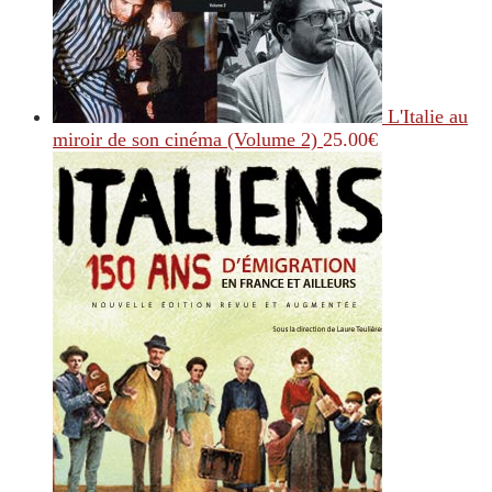
L'Italie au
miroir de son cinéma (Volume 2)
25.00
€