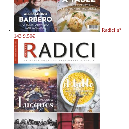
Radici n°
143
9.50
€