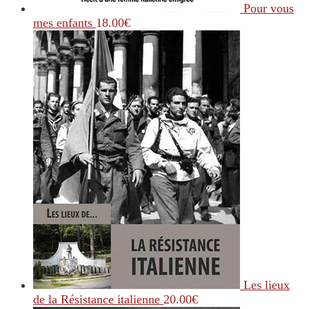
Pour vous
mes enfants
18.00
€
Les lieux
de la Résistance italienne
20.00
€