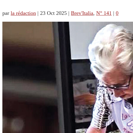
par
la rédaction
|
23 Oct 2025
|
Brev'Italia
,
N° 141
|
0