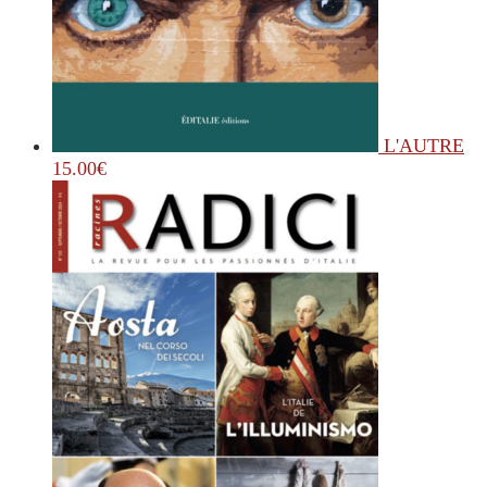
L'AUTRE
15.00
€