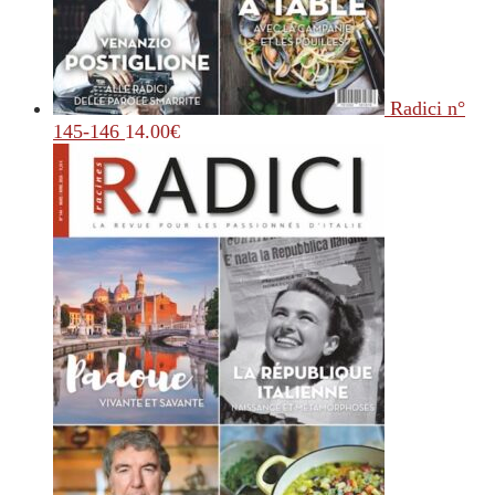
Radici n°
145-146
14.00
€