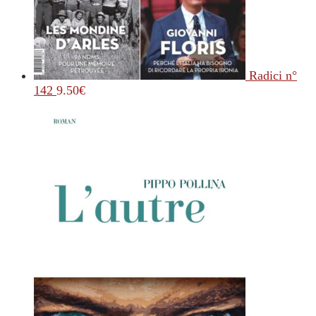
Radici n°
142
9.50
€