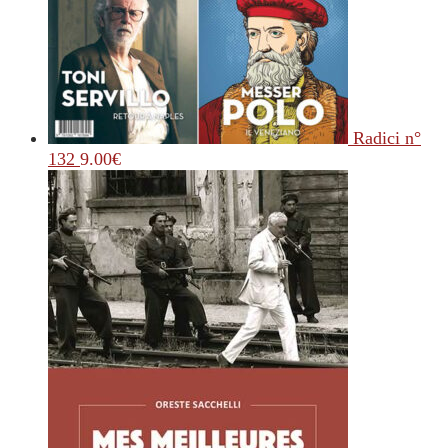
Radici n°
132
9.00
€