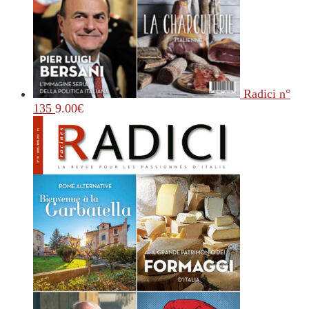
Radici n°
135
9.00
€