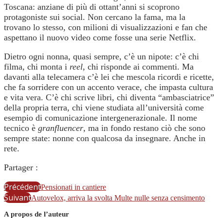
Toscana: anziane di più di ottant’anni si scoprono
protagoniste sui social. Non cercano la fama, ma la
trovano lo stesso, con milioni di visualizzazioni e fan che
aspettano il nuovo video come fosse una serie Netflix.
Dietro ogni nonna, quasi sempre, c’è un nipote: c’è chi
filma, chi monta i
reel
, chi risponde ai commenti. Ma
davanti alla telecamera c’è lei che mescola ricordi e ricette,
che fa sorridere con un accento verace, che impasta cultura
e vita vera. C’è chi scrive libri, chi diventa “ambasciatrice”
della propria terra, chi viene studiata all’università come
esempio di comunicazione intergenerazionale. Il nome
tecnico è
granfluencer
, ma in fondo restano ciò che sono
sempre state: nonne con qualcosa da insegnare. Anche in
rete.
Partager :
Précédent
Pensionati in cantiere
Suivant
Autovelox, arriva la svolta Multe nulle senza censimento
A propos de l’auteur