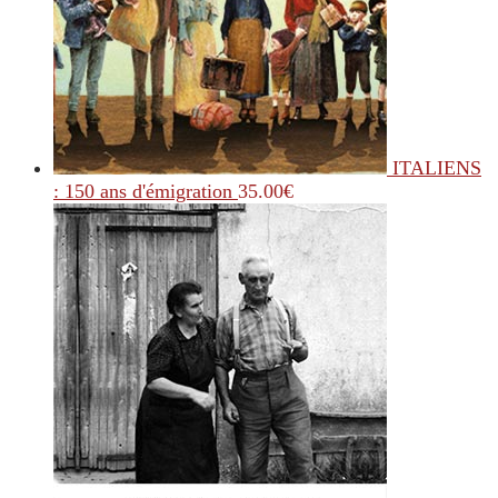
ITALIENS
: 150 ans d'émigration
35.00
€