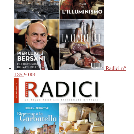
Radici n°
135
9.00
€