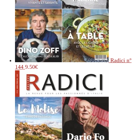
Radici n°
144
9.50
€