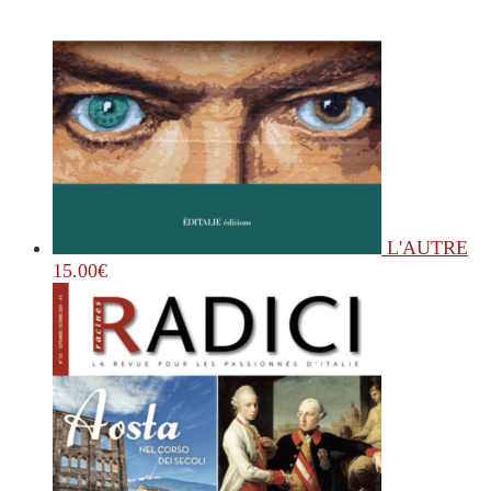
L'AUTRE
15.00
€