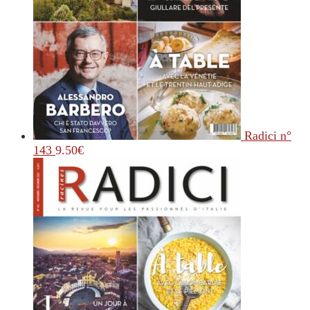
Radici n°
143
9.50
€