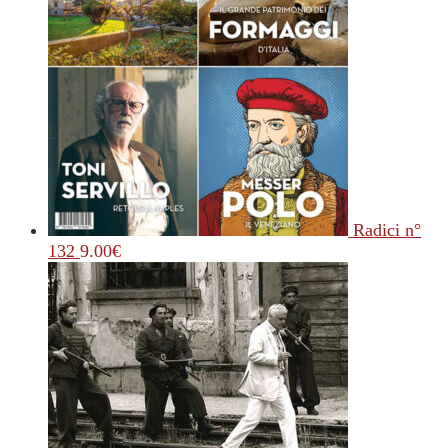
Radici n°
132
9.00
€