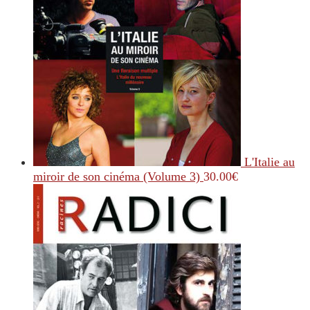
L'Italie au
miroir de son cinéma (Volume 3)
30.00
€