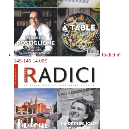
Radici n°
145-146
14.00
€