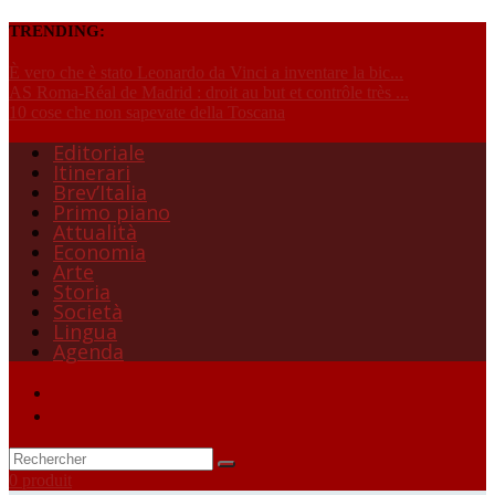
TRENDING:
È vero che è stato Leonardo da Vinci a inventare la bic...
AS Roma-Réal de Madrid : droit au but et contrôle très ...
10 cose che non sapevate della Toscana
Editoriale
Itinerari
Brev’Italia
Primo piano
Attualità
Economia
Arte
Storia
Società
Lingua
Agenda
0 produit