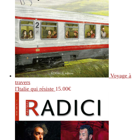
Voyage à
travers
l'Italie qui résiste
15.00
€