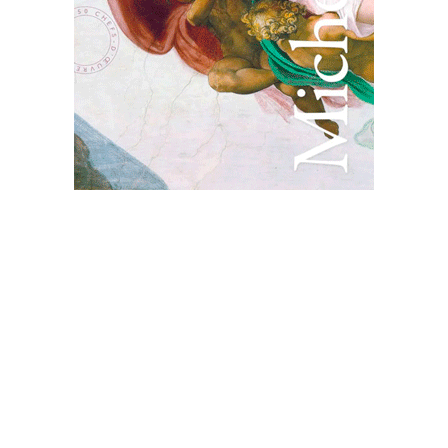
MICHEL-ANGE
L’ESSENTIEL
Hazan
|
238 p.
|
35 €