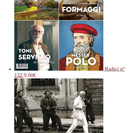
Radici n°
132
9.00
€