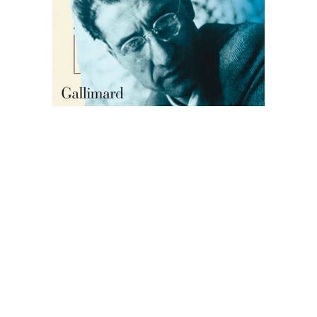
HOTEL ROMA
Gallimard
|
192 p.
|
19,50 €
Le Métier de vivre