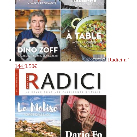
Radici n°
144
9.50
€