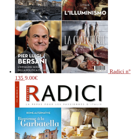
Radici n°
135
9.00
€