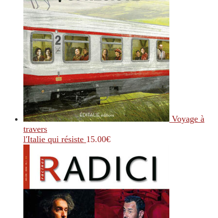
Voyage à
travers
l'Italie qui résiste
15.00
€