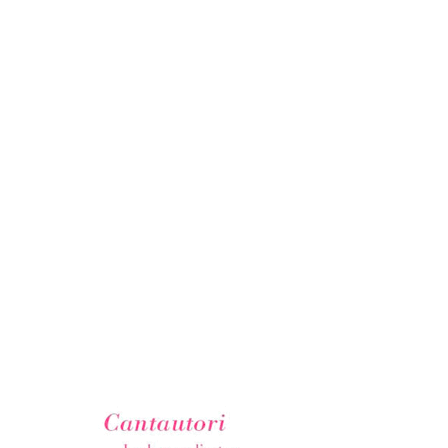
Arènes
|
112 p.
|
15 €