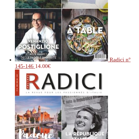
Radici n°
145-146
14.00
€