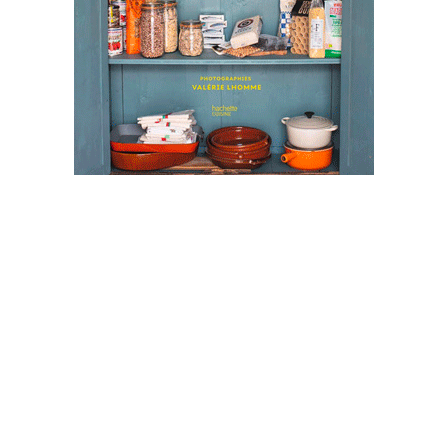
LA CUCINA POVERA
Hachette
|
240 p.
|
24,95 €
cucina povera