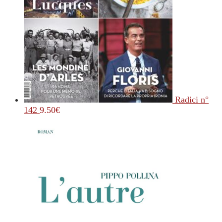
Radici n°
142
9.50
€