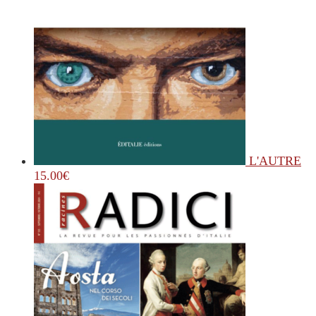
L'AUTRE
15.00
€