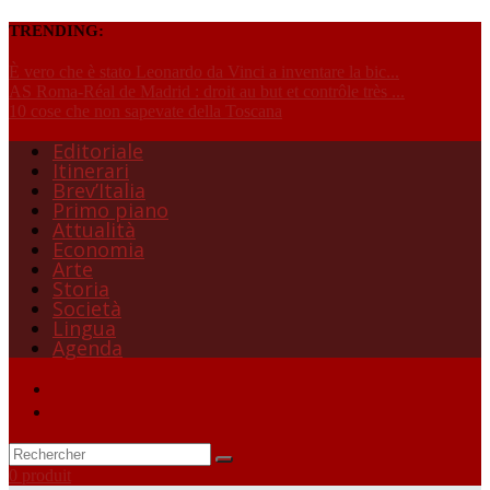
TRENDING:
È vero che è stato Leonardo da Vinci a inventare la bic...
AS Roma-Réal de Madrid : droit au but et contrôle très ...
10 cose che non sapevate della Toscana
Editoriale
Itinerari
Brev’Italia
Primo piano
Attualità
Economia
Arte
Storia
Società
Lingua
Agenda
0 produit