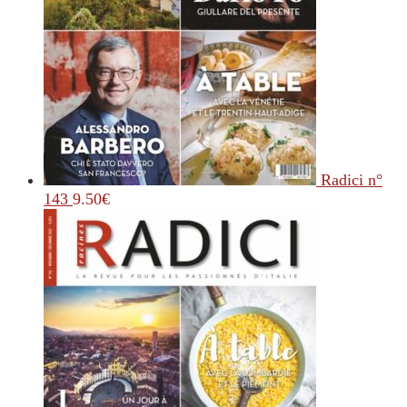
Radici n°
143
9.50
€