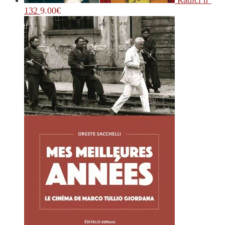
Radici n°
132
9.00
€