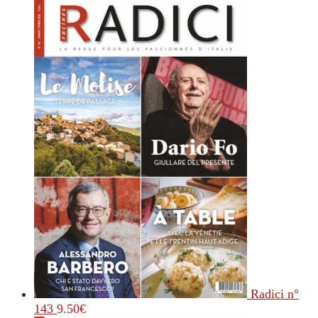
Radici n°
143
9.50
€