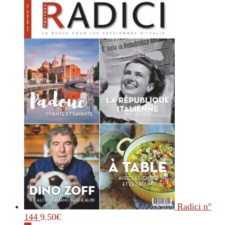
Radici n°
144
9.50
€