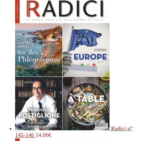
Radici n°
145-146
14.00
€