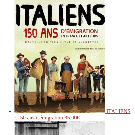
ITALIENS
: 150 ans d'émigration
35.00
€