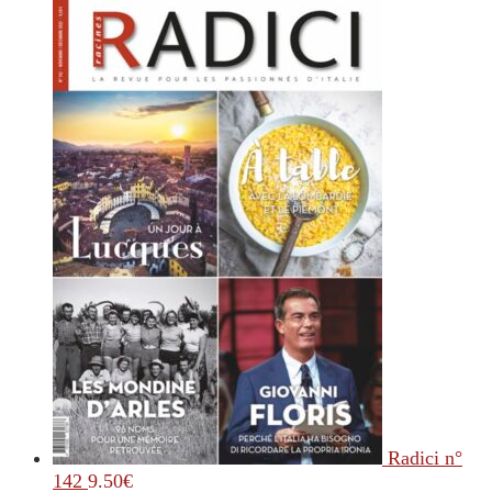
Radici n°
142
9.50
€