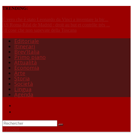
TRENDING:
È vero che è stato Leonardo da Vinci a inventare la bic...
AS Roma-Réal de Madrid : droit au but et contrôle très ...
10 cose che non sapevate della Toscana
Editoriale
Itinerari
Brev’Italia
Primo piano
Attualità
Economia
Arte
Storia
Società
Lingua
Agenda
0 produit