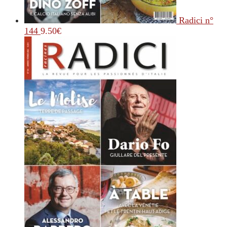
Radici n°
144
9.50
€