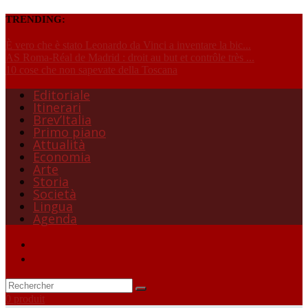
TRENDING:
È vero che è stato Leonardo da Vinci a inventare la bic...
AS Roma-Réal de Madrid : droit au but et contrôle très ...
10 cose che non sapevate della Toscana
Editoriale
Itinerari
Brev’Italia
Primo piano
Attualità
Economia
Arte
Storia
Società
Lingua
Agenda
0 produit