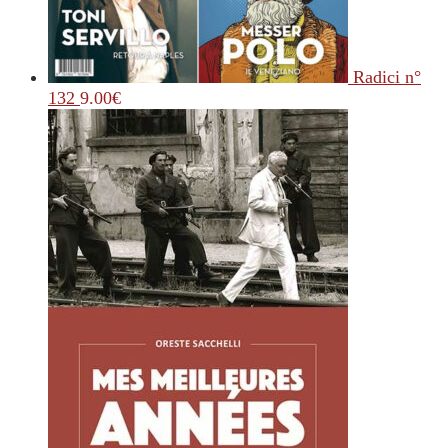
Radici n°
132
9.00
€