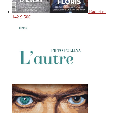
Radici n°
142
9.50
€