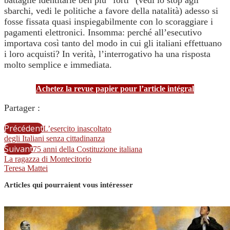
battaglie identitarie ben più “forti” (vedi lo stop agli
sbarchi, vedi le politiche a favore della natalità) adesso si
fosse fissata quasi inspiegabilmente con lo scoraggiare i
pagamenti elettronici. Insomma: perché all’esecutivo
importava così tanto del modo in cui gli italiani effettuano
i loro acquisti? In verità, l’interrogativo ha una risposta
molto semplice e immediata.
Achetez la revue papier pour l’article intégral
Partager :
Précédent
L’esercito inascoltato
degli Italiani senza cittadinanza
Suivant
75 anni della Costituzione italiana
La ragazza di Montecitorio
Teresa Mattei
Articles qui pourraient vous intéresser