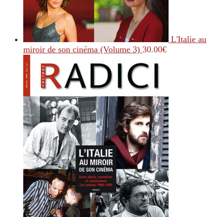
L'Italie au
miroir de son cinéma (Volume 3)
30.00
€