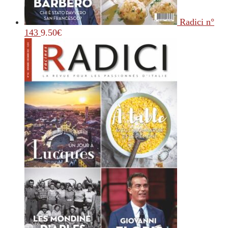
Radici n°
143
9.50
€