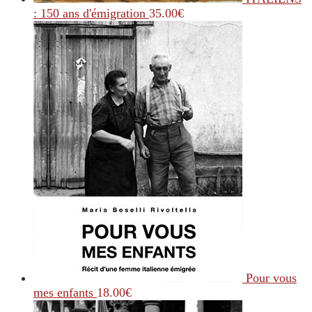
: 150 ans d'émigration
35.00
€
Pour vous
mes enfants
18.00
€