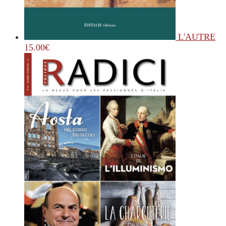
L'AUTRE
15.00
€