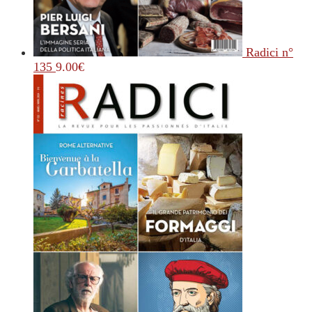
Radici n°
135
9.00
€