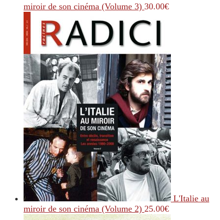
miroir de son cinéma (Volume 3)
30.00
€
L'Italie au
miroir de son cinéma (Volume 2)
25.00
€