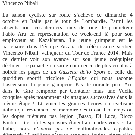
Vincenzo Nibali
La saison cycliste sur route s’achève ce dimanche 4
octobre en Italie par le tour de Lombardie. Parmi les
absents pour ces derniers tours de roue, le prometteur
Fabio Aru en représentation ce week-end là pour son
employeur au Kazakhstan. Le jeune grimpeur est le
partenaire dans l’équipe Astana du célébrissime sicilien
Vincenzo Nibali, vainqueur du Tour de France 2014. Mais
ce dernier voit son avance sur son jeune coéquipier
décliner. Le panache du sarde commence de plus en plus à
noircir les pages de
La Gazzetta dello Sport
et celle du
quotidien sportif tricolore
l’Equipe
qui nous raconte
l’ascension du jeune grimpeur. Pas de miracle pour Aru
dans le Giro remporté par Contador mais une Vuelta
conquise après notamment six attaques successives dans la
même étape ! Et voici les grandes heures du cyclisme
italien qui reviennent en mémoire des tifosi. Un temps où
les dopés n’étaient pas légion (Basso, Di Luca, Ricco
Paolini…) et où les sponsors étaient au rendez-vous. « En
Italie, nous n’avons pas de multinationales capables
d’investir 20 millions d’euros dans une équipe, sinon elles