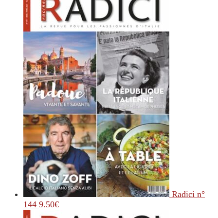
Radici n°
144
9.50
€