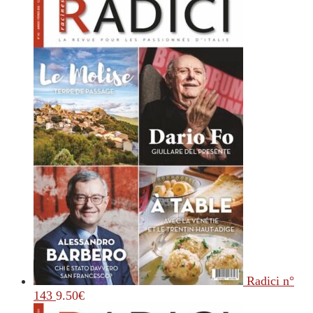
Radici n°
143
9.50
€