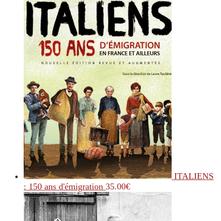
ITALIENS
: 150 ans d'émigration
35.00
€