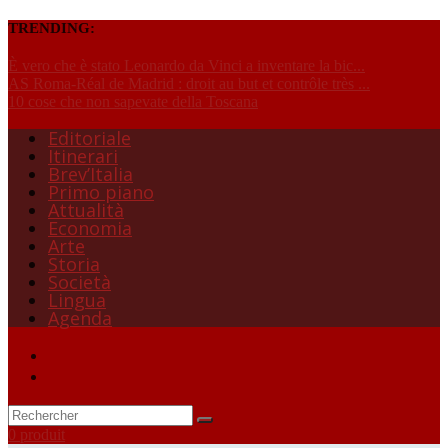
TRENDING:
È vero che è stato Leonardo da Vinci a inventare la bic...
AS Roma-Réal de Madrid : droit au but et contrôle très ...
10 cose che non sapevate della Toscana
Editoriale
Itinerari
Brev’Italia
Primo piano
Attualità
Economia
Arte
Storia
Società
Lingua
Agenda
0 produit