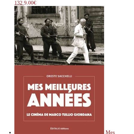
132
9.00
€
Mes