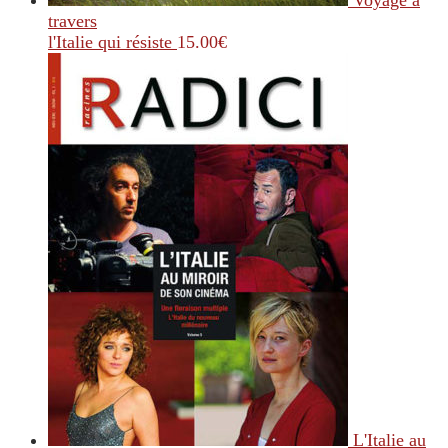
travers
l'Italie qui résiste
15.00
€
L'Italie au