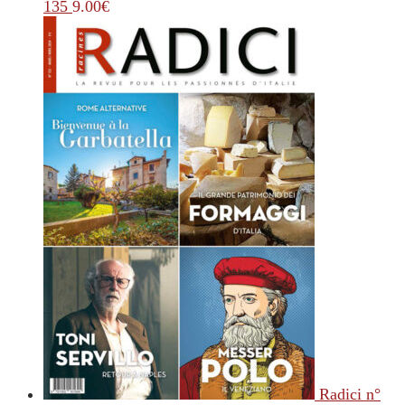
135
9.00
€
Radici n°