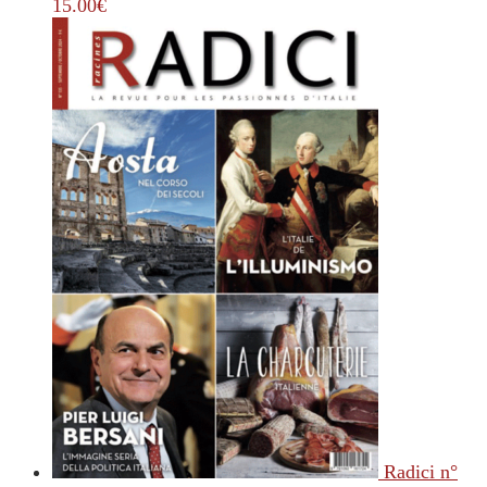
15.00
€
Radici n°