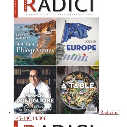
Radici n°
145-146
14.00
€