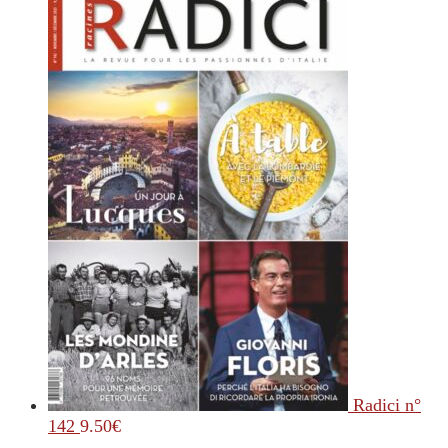
Radici n°
142
9.50
€