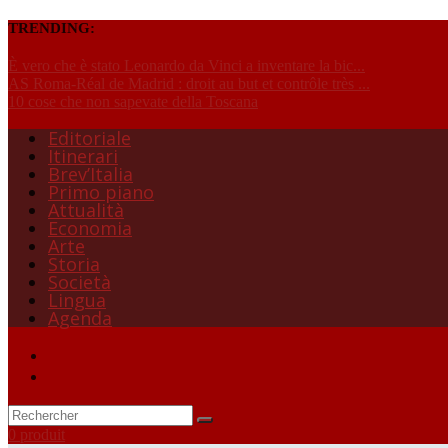
TRENDING:
È vero che è stato Leonardo da Vinci a inventare la bic...
AS Roma-Réal de Madrid : droit au but et contrôle très ...
10 cose che non sapevate della Toscana
Editoriale
Itinerari
Brev’Italia
Primo piano
Attualità
Economia
Arte
Storia
Società
Lingua
Agenda
0 produit