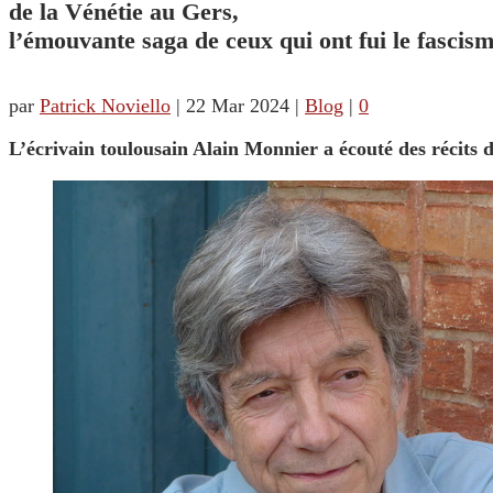
de la Vénétie au Gers,
l’émouvante saga de ceux qui ont fui le fascis
par
Patrick Noviello
|
22 Mar 2024
|
Blog
|
0
L’écrivain toulousain Alain Monnier a écouté des récits d