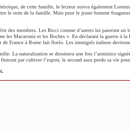
éroïque, de cette famille, le lecteur suivra également Lorenzo
e le nom de la famille. Mais pour le jeune homme fougueux « 
érir des membres. Les Ricci comme d’autres lui paieront un lou
me les Macaronis et les Boches ». En déclarant la guerre à la
 de France à Rome fait florès. Les immigrés italiens devienne
mille. La naturalisation se dessinera une fois l’armistice sign
iniront par cultiver l’espoir, le second aura perdu sa vie pour
t.