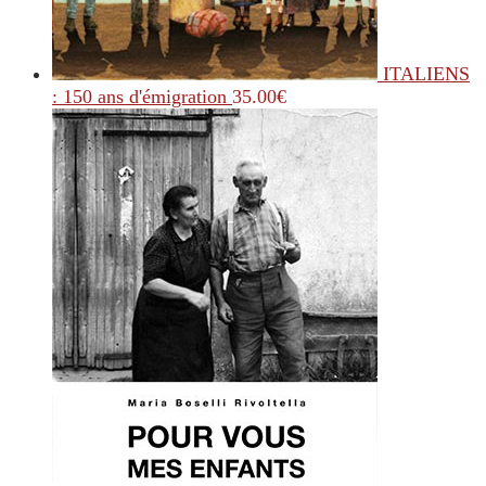
ITALIENS
: 150 ans d'émigration
35.00
€