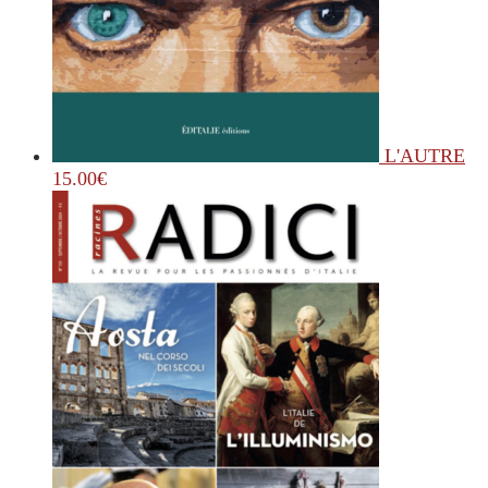
L'AUTRE
15.00
€