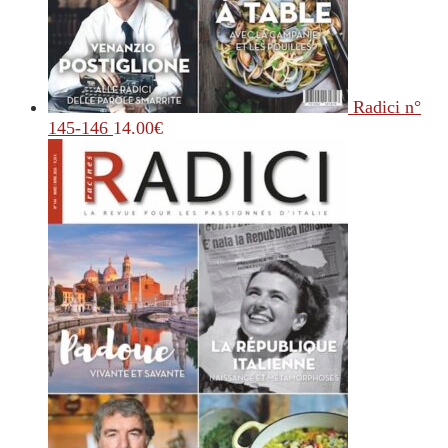
Radici n°
145-146
14.00
€