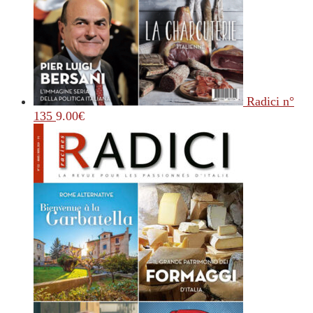
Radici n°
135
9.00
€