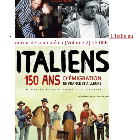
L'Italie au
miroir de son cinéma (Volume 2)
25.00
€