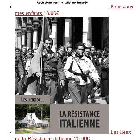
Pour vous
mes enfants
18.00
€
Les lieux
de la Résistance italienne
20.00
€