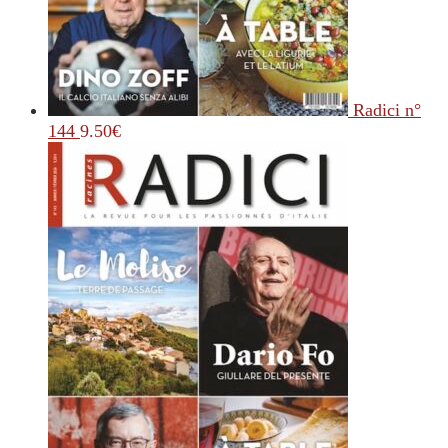
Radici n°
144
9.50
€