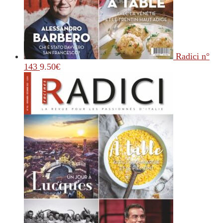
Radici n°
143
9.50
€