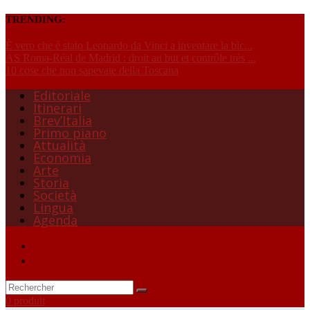
TRENDING:
È vero che è stato Leonardo da Vinci a inventare la bic...
AS Roma-Réal de Madrid : droit au but et contrôle très ...
10 cose che non sapevate della Toscana
Editoriale
Itinerari
Brev’Italia
Primo piano
Attualità
Economia
Arte
Storia
Società
Lingua
Agenda
0 produit