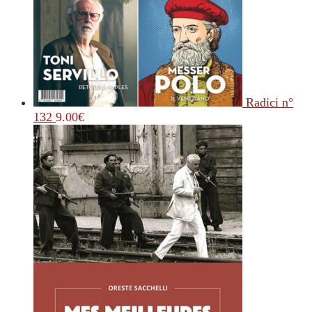
Radici n°
132
9.00
€