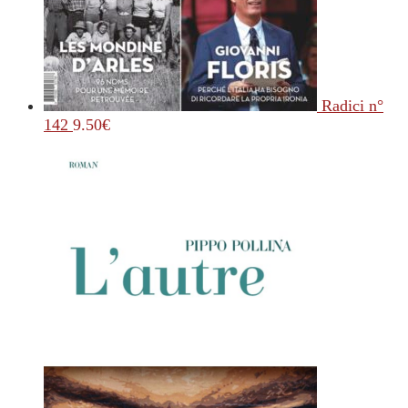
Radici n°
142
9.50
€