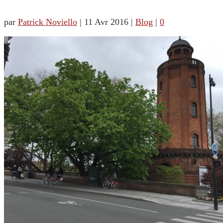
par
Patrick Noviello
|
11 Avr 2016
|
Blog
|
0