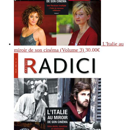
L'Italie au
miroir de son cinéma (Volume 3)
30.00
€