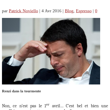
par
Patrick Noviello
|
4 Avr 2016
|
Blog
,
Espresso
|
0
Renzi dans la tourmente
er
Non, ce n’est pas le 1
avril… C’est bel et bien une