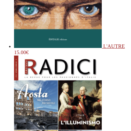
L'AUTRE
15.00
€