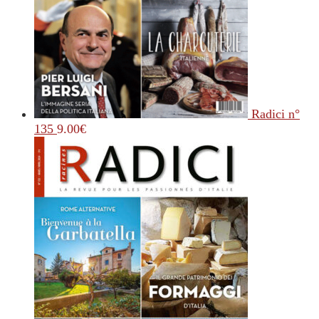
Radici n°
135
9.00
€