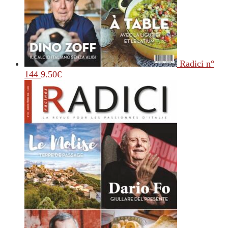
Radici n°
144
9.50
€