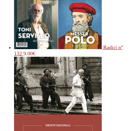
Radici n°
132
9.00
€