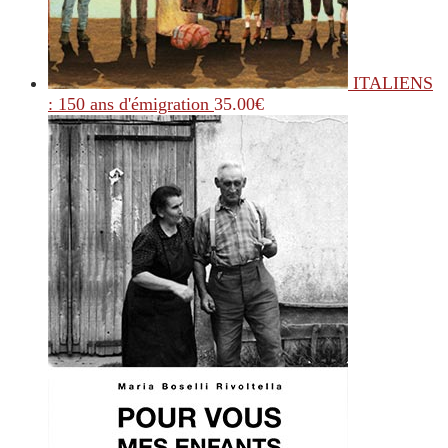
ITALIENS
: 150 ans d'émigration
35.00
€