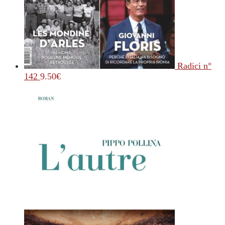
Radici n°
142
9.50
€