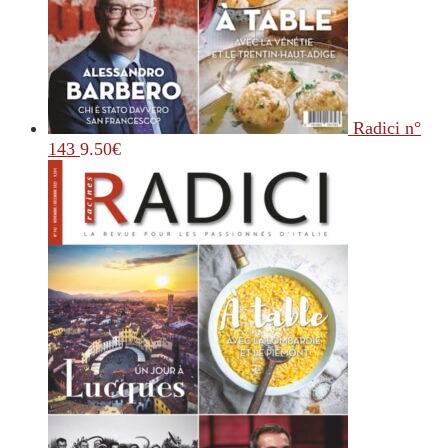
Radici n°
143
9.50
€