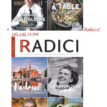
Radici n°
145-146
14.00
€