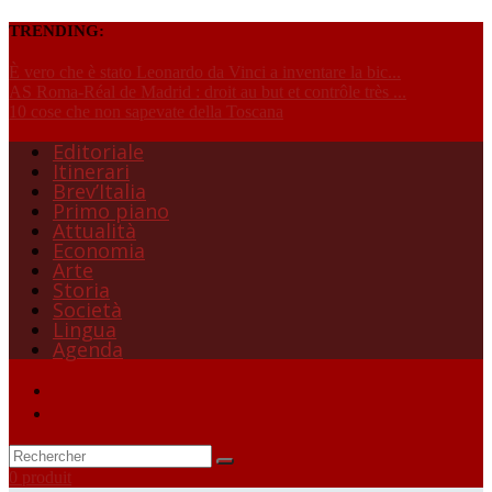
TRENDING:
È vero che è stato Leonardo da Vinci a inventare la bic...
AS Roma-Réal de Madrid : droit au but et contrôle très ...
10 cose che non sapevate della Toscana
Editoriale
Itinerari
Brev’Italia
Primo piano
Attualità
Economia
Arte
Storia
Società
Lingua
Agenda
0 produit