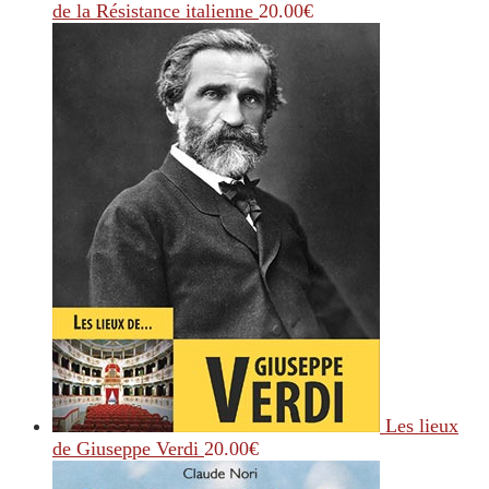
de la Résistance italienne
20.00
€
Les lieux
de Giuseppe Verdi
20.00
€