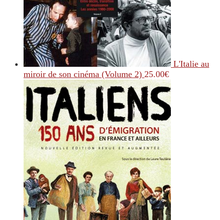
L'Italie au
miroir de son cinéma (Volume 2)
25.00
€