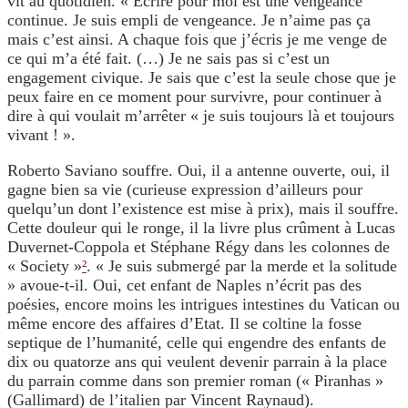
vit au quotidien. « Ecrire pour moi est une vengeance
continue. Je suis empli de vengeance. Je n’aime pas ça
mais c’est ainsi. A chaque fois que j’écris je me venge de
ce qui m’a été fait. (…) Je ne sais pas si c’est un
engagement civique. Je sais que c’est la seule chose que je
peux faire en ce moment pour survivre, pour continuer à
dire à qui voulait m’arrêter « je suis toujours là et toujours
vivant ! ».
Roberto Saviano souffre. Oui, il a antenne ouverte, oui, il
gagne bien sa vie (curieuse expression d’ailleurs pour
quelqu’un dont l’existence est mise à prix), mais il souffre.
Cette douleur qui le ronge, il la livre plus crûment à Lucas
Duvernet-Coppola et Stéphane Régy dans les colonnes de
« Society »
²
. « Je suis submergé par la merde et la solitude
» avoue-t-il. Oui, cet enfant de Naples n’écrit pas des
poésies, encore moins les intrigues intestines du Vatican ou
même encore des affaires d’Etat. Il se coltine la fosse
septique de l’humanité, celle qui engendre des enfants de
dix ou quatorze ans qui veulent devenir parrain à la place
du parrain comme dans son premier roman (« Piranhas »
(Gallimard) de l’italien par Vincent Raynaud).