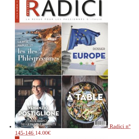
Radici n°
145-146
14.00
€