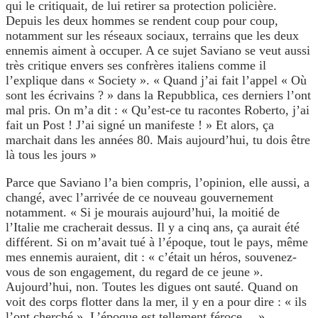
qui le critiquait, de lui retirer sa protection policière.
Depuis les deux hommes se rendent coup pour coup,
notamment sur les réseaux sociaux, terrains que les deux
ennemis aiment à occuper. A ce sujet Saviano se veut aussi
très critique envers ses confrères italiens comme il
l’explique dans « Society ». « Quand j’ai fait l’appel « Où
sont les écrivains ? » dans la Repubblica, ces derniers l’ont
mal pris. On m’a dit : « Qu’est-ce tu racontes Roberto, j’ai
fait un Post ! J’ai signé un manifeste ! » Et alors, ça
marchait dans les années 80. Mais aujourd’hui, tu dois être
là tous les jours »
Parce que Saviano l’a bien compris, l’opinion, elle aussi, a
changé, avec l’arrivée de ce nouveau gouvernement
notamment. « Si je mourais aujourd’hui, la moitié de
l’Italie me cracherait dessus. Il y a cinq ans, ça aurait été
différent. Si on m’avait tué à l’époque, tout le pays, même
mes ennemis auraient, dit : « c’était un héros, souvenez-
vous de son engagement, du regard de ce jeune ».
Aujourd’hui, non. Toutes les digues ont sauté. Quand on
voit des corps flotter dans la mer, il y en a pour dire : « ils
l’ont cherché ». L’époque est tellement féroce… »