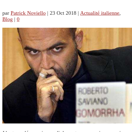
par
Patrick Noviello
|
23 Oct 2018
|
Actualité italienne
,
Blog
|
0