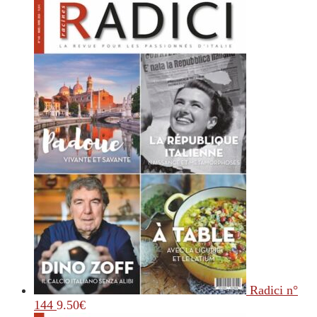
Radici n°
144
9.50
€