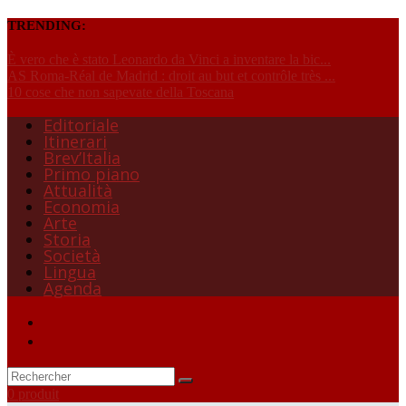
TRENDING:
È vero che è stato Leonardo da Vinci a inventare la bic...
AS Roma-Réal de Madrid : droit au but et contrôle très ...
10 cose che non sapevate della Toscana
Editoriale
Itinerari
Brev’Italia
Primo piano
Attualità
Economia
Arte
Storia
Società
Lingua
Agenda
0 produit