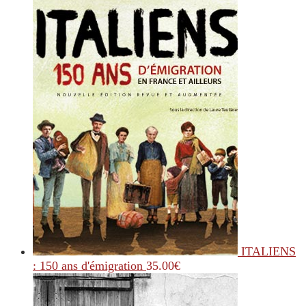
ITALIENS
: 150 ans d'émigration
35.00
€