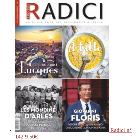
Radici n°
142
9.50
€