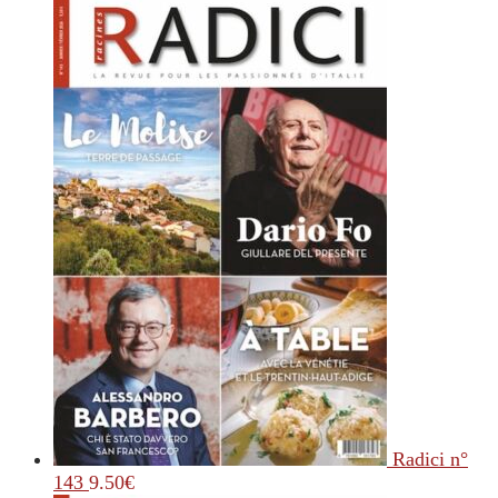
Radici n°
143
9.50
€