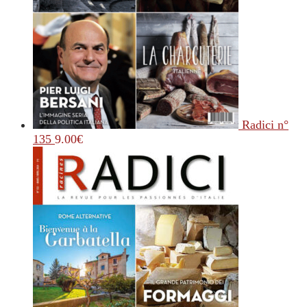
Radici n°
135
9.00
€