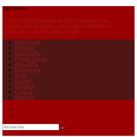
TRENDING:
È vero che è stato Leonardo da Vinci a inventare la bic...
AS Roma-Réal de Madrid : droit au but et contrôle très ...
10 cose che non sapevate della Toscana
Editoriale
Itinerari
Brev’Italia
Primo piano
Attualità
Economia
Arte
Storia
Società
Lingua
Agenda
0 produit