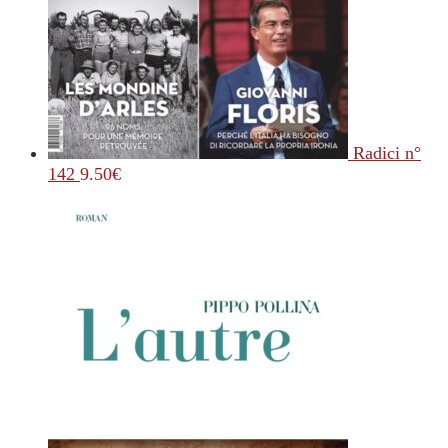
Radici n°
142
9.50
€