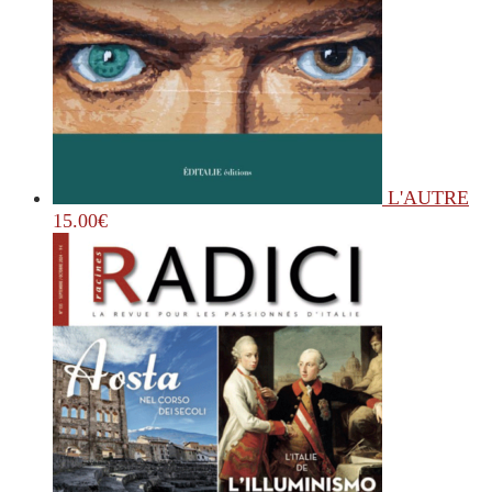
L'AUTRE
15.00
€