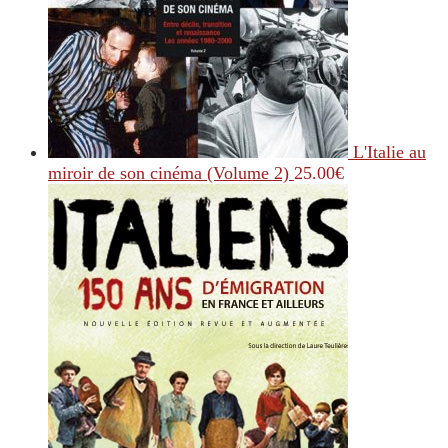
L'Italie au
miroir de son cinéma (Volume 2)
25.00
€