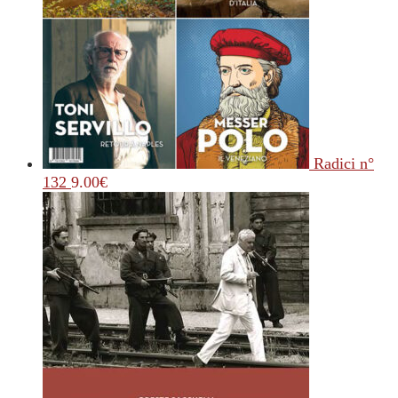
Radici n°
132
9.00
€