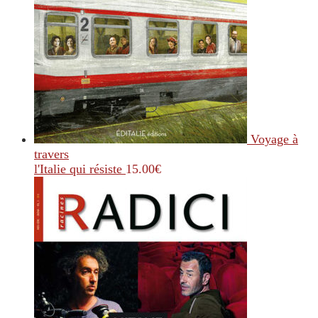
Voyage à
travers
l'Italie qui résiste
15.00
€