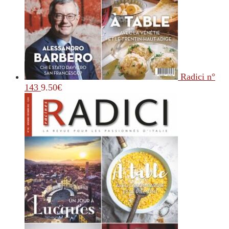
Radici n°
143
9.50
€