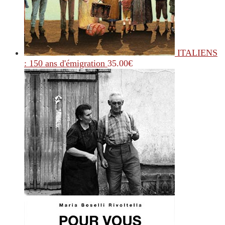
ITALIENS
: 150 ans d'émigration
35.00
€