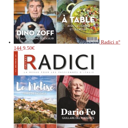
Radici n°
144
9.50
€