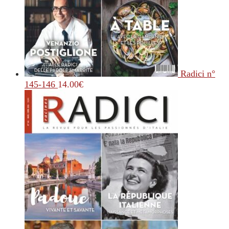
Radici n°
145-146
14.00
€