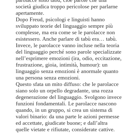
parolacce sono tabù, cioè parole che una
società giudica troppo pericolose per parlarne
apertamente.
Dopo Freud, psicologi e linguisti hanno
sviluppato teorie del linguaggio sempre più
complesse, ma era come se le parolacce non
esistessero. Anche parlare di tabù era… tabù.
Invece, le parolacce vanno incluse nella teoria
del linguaggio perché sono parole specializzate
nell’esprimere emozioni (ira, odio, eccitazione,
frustrazione, gioia, intimità, humour): un
linguaggio senza emozioni è anormale quanto
una persona senza emozioni.
Questo sfata un mito diffuso: che le parolacce
siano solo un orpello degradante, una rozza
degenerazione del linguaggio. Svolgono invece
funzioni fondamentali. Le parolacce nascono
quando, in un gruppo, si crea un sistema di
valori binario: da una parte le azioni permesse
ed accettate, giudicate buone; e dall’altra
quelle vietate e rifiutate, considerate cattive.