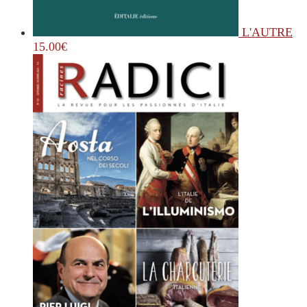
L'AUTRE
15.00
€