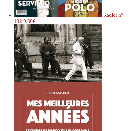
Radici n°
132
9.00
€