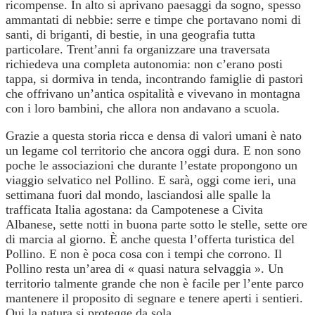
ricompense. In alto si aprivano paesaggi da sogno, spesso
ammantati di nebbie: serre e timpe che portavano nomi di
santi, di briganti, di bestie, in una geografia tutta
particolare. Trent’anni fa organizzare una traversata
richiedeva una completa autonomia: non c’erano posti
tappa, si dormiva in tenda, incontrando famiglie di pastori
che offrivano un’antica ospitalità e vivevano in montagna
con i loro bambini, che allora non andavano a scuola.
Grazie a questa storia ricca e densa di valori umani è nato
un legame col territorio che ancora oggi dura. E non sono
poche le associazioni che durante l’estate propongono un
viaggio selvatico nel Pollino. E sarà, oggi come ieri, una
settimana fuori dal mondo, lasciandosi alle spalle la
trafficata Italia agostana: da Campotenese a Civita
Albanese, sette notti in buona parte sotto le stelle, sette ore
di marcia al giorno. È anche questa l’offerta turistica del
Pollino. E non è poca cosa con i tempi che corrono. Il
Pollino resta un’area di « quasi natura selvaggia ». Un
territorio talmente grande che non è facile per l’ente parco
mantenere il proposito di segnare e tenere aperti i sentieri.
Qui la natura si protegge da sola.