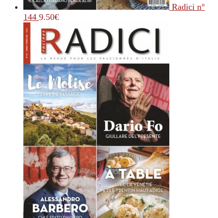
Radici n°
144
9.50
€