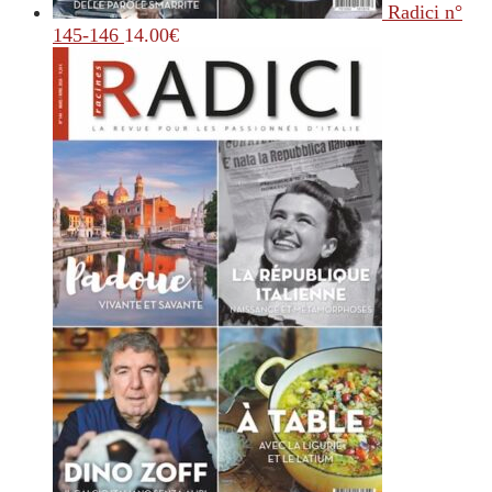
Radici n°
145-146
14.00
€