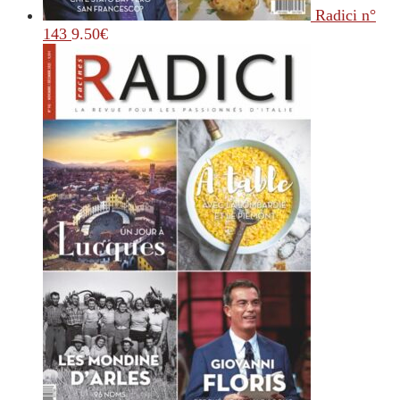
Radici n°
143
9.50
€