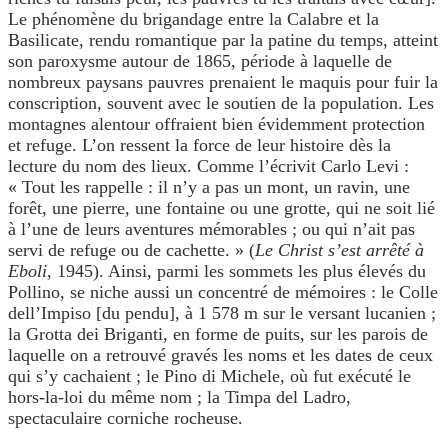
Le phénomène du brigandage entre la Calabre et la
Basilicate, rendu romantique par la patine du temps, atteint
son paroxysme autour de 1865, période à laquelle de
nombreux paysans pauvres prenaient le maquis pour fuir la
conscription, souvent avec le soutien de la population. Les
montagnes alentour offraient bien évidemment protection
et refuge. L’on ressent la force de leur histoire dès la
lecture du nom des lieux. Comme l’écrivit Carlo Levi :
« Tout les rappelle : il n’y a pas un mont, un ravin, une
forêt, une pierre, une fontaine ou une grotte, qui ne soit lié
à l’une de leurs aventures mémorables ; ou qui n’ait pas
servi de refuge ou de cachette. » (
Le Christ s’est arrêté à
Eboli
, 1945). Ainsi, parmi les sommets les plus élevés du
Pollino, se niche aussi un concentré de mémoires : le Colle
dell’Impiso [du pendu], à 1 578 m sur le versant lucanien ;
la Grotta dei Briganti, en forme de puits, sur les parois de
laquelle on a retrouvé gravés les noms et les dates de ceux
qui s’y cachaient ; le Pino di Michele, où fut exécuté le
hors-la-loi du même nom ; la Timpa del Ladro,
spectaculaire corniche rocheuse.