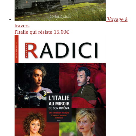
Voyage à
travers
l'Italie qui résiste
15.00
€