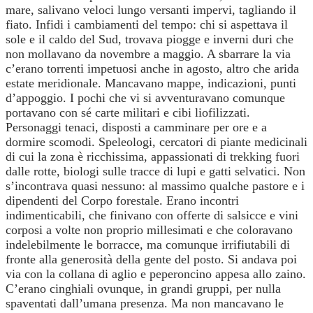
mare, salivano veloci lungo versanti impervi, tagliando il
fiato. Infidi i cambiamenti del tempo: chi si aspettava il
sole e il caldo del Sud, trovava piogge e inverni duri che
non mollavano da novembre a maggio. A sbarrare la via
c’erano torrenti impetuosi anche in agosto, altro che arida
estate meridionale. Mancavano mappe, indicazioni, punti
d’appoggio. I pochi che vi si avventuravano comunque
portavano con sé carte militari e cibi liofilizzati.
Personaggi tenaci, disposti a camminare per ore e a
dormire scomodi. Speleologi, cercatori di piante medicinali
di cui la zona è ricchissima, appassionati di trekking fuori
dalle rotte, biologi sulle tracce di lupi e gatti selvatici. Non
s’incontrava quasi nessuno: al massimo qualche pastore e i
dipendenti del Corpo forestale. Erano incontri
indimenticabili, che finivano con offerte di salsicce e vini
corposi a volte non proprio millesimati e che coloravano
indelebilmente le borracce, ma comunque irrifiutabili di
fronte alla generosità della gente del posto. Si andava poi
via con la collana di aglio e peperoncino appesa allo zaino.
C’erano cinghiali ovunque, in grandi gruppi, per nulla
spaventati dall’umana presenza. Ma non mancavano le