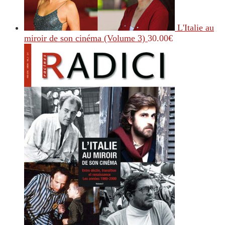
L'Italie au
miroir de son cinéma (Volume 3)
30.00
€