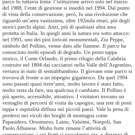
parco fu tuttavia lenta: l’istituzione arrivò solo nel marzo
del 1988, l’ente di gestione si insediò nel 1994. Dal punto
di vista della conservazione, però, fu una rivoluzione che
riguardò un’area vastissima, oltre 192mila ettari, più degli
storici parchi alpini. Anzi, più di qualsiasi altra area
protetta in Italia. In quegli anni la natura era sotto attacco:
nel 1993, uno dei pini loricati monumentali, Ziu Peppe,
simbolo del Pollino, venne dato alle fiamme. Il parco ha
conosciuto molti episodi di degrado. Un posto tappa
storico, il Conte Orlando, il primo rifugio della Calabria
costruito nel 1804 dai cacciatori nella Valle dell’Argentino,
versava in stato di semiabbandono. Il giovane ente parco si
trovava di fronte a un impegno gigantesco. Da quel 1994
sono passati quasi trent’anni, molto lavoro è stato fatto,
molto resta da fare, ma qualcosa è cambiato. Il Pollino è
più aperto, accessibile, attrattivo. I visitatori trovano un
ventaglio di percorsi di visita da capogiro, una rete di posti
tappa e ospitalità diffusa nei piccoli paesi. Vale la pena di
perdersi nei vicoli dei borghi di montagna come
Papasidero, Orsomarso, Laino, Valsinni, Noepoli, San
Paolo Albanese. Molto forte rimane l’attività di
conservazione, i cui frutti si raccolgono ora, a distanza di