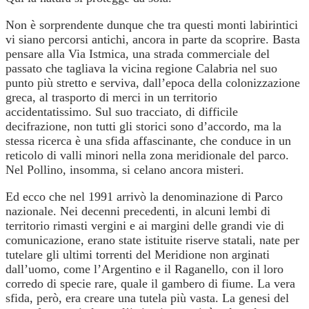
Non è sorprendente dunque che tra questi monti labirintici
vi siano percorsi antichi, ancora in parte da scoprire. Basta
pensare alla Via Istmica, una strada commerciale del
passato che tagliava la vicina regione Calabria nel suo
punto più stretto e serviva, dall’epoca della colonizzazione
greca, al trasporto di merci in un territorio
accidentatissimo. Sul suo tracciato, di difficile
decifrazione, non tutti gli storici sono d’accordo, ma la
stessa ricerca è una sfida affascinante, che conduce in un
reticolo di valli minori nella zona meridionale del parco.
Nel Pollino, insomma, si celano ancora misteri.
Ed ecco che nel 1991 arrivò la denominazione di Parco
nazionale. Nei decenni precedenti, in alcuni lembi di
territorio rimasti vergini e ai margini delle grandi vie di
comunicazione, erano state istituite riserve statali, nate per
tutelare gli ultimi torrenti del Meridione non arginati
dall’uomo, come l’Argentino e il Raganello, con il loro
corredo di specie rare, quale il gambero di fiume. La vera
sfida, però, era creare una tutela più vasta. La genesi del