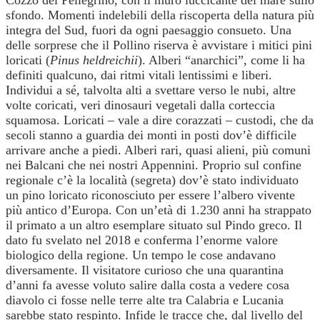
Cozzo del Pellegrino, con il muro luccicante del mare sullo
sfondo. Momenti indelebili della riscoperta della natura più
integra del Sud, fuori da ogni paesaggio consueto. Una
delle sorprese che il Pollino riserva è avvistare i mitici pini
loricati (
Pinus heldreichii
). Alberi “anarchici”, come li ha
definiti qualcuno, dai ritmi vitali lentissimi e liberi.
Individui a sé, talvolta alti a svettare verso le nubi, altre
volte coricati, veri dinosauri vegetali dalla corteccia
squamosa. Loricati – vale a dire corazzati – custodi, che da
secoli stanno a guardia dei monti in posti dov’è difficile
arrivare anche a piedi. Alberi rari, quasi alieni, più comuni
nei Balcani che nei nostri Appennini. Proprio sul confine
regionale c’è la località (segreta) dov’è stato individuato
un pino loricato riconosciuto per essere l’albero vivente
più antico d’Europa. Con un’età di 1.230 anni ha strappato
il primato a un altro esemplare situato sul Pindo greco. Il
dato fu svelato nel 2018 e conferma l’enorme valore
biologico della regione. Un tempo le cose andavano
diversamente. Il visitatore curioso che una quarantina
d’anni fa avesse voluto salire dalla costa a vedere cosa
diavolo ci fosse nelle terre alte tra Calabria e Lucania
sarebbe stato respinto. Infide le tracce che, dal livello del