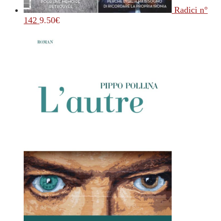
Radici n°
142
9.50
€