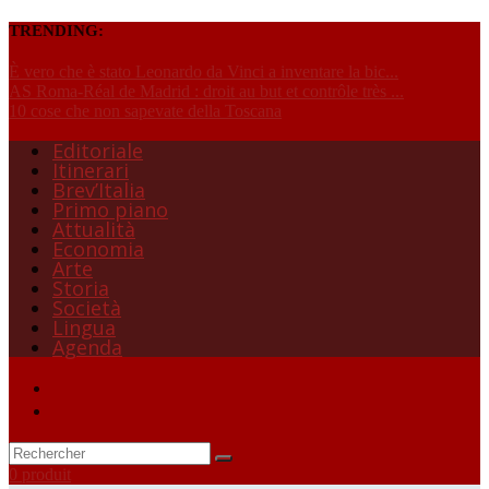
TRENDING:
È vero che è stato Leonardo da Vinci a inventare la bic...
AS Roma-Réal de Madrid : droit au but et contrôle très ...
10 cose che non sapevate della Toscana
Editoriale
Itinerari
Brev’Italia
Primo piano
Attualità
Economia
Arte
Storia
Società
Lingua
Agenda
0 produit