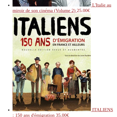
L'Italie au
miroir de son cinéma (Volume 2)
25.00
€
ITALIENS
: 150 ans d'émigration
35.00
€