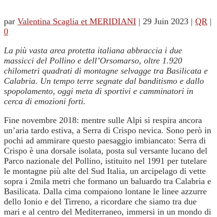
par
Valentina Scaglia et MERIDIANI
|
29 Juin 2023
|
QR
|
0
La più vasta area protetta italiana abbraccia i due
massicci del Pollino e dell’Orsomarso, oltre 1.920
chilometri quadrati di montagne selvagge tra Basilicata e
Calabria. Un tempo terre segnate dal banditismo e dallo
spopolamento, oggi meta di sportivi e camminatori in
cerca di emozioni forti.
Fine novembre 2018: mentre sulle Alpi si respira ancora
un’aria tardo estiva, a Serra di Crispo nevica. Sono però in
pochi ad ammirare questo paesaggio imbiancato: Serra di
Crispo è una dorsale isolata, posta sul versante lucano del
Parco nazionale del Pollino, istituito nel 1991 per tutelare
le montagne più alte del Sud Italia, un arcipelago di vette
sopra i 2mila metri che formano un baluardo tra Calabria e
Basilicata. Dalla cima compaiono lontane le linee azzurre
dello Ionio e del Tirreno, a ricordare che siamo tra due
mari e al centro del Mediterraneo, immersi in un mondo di