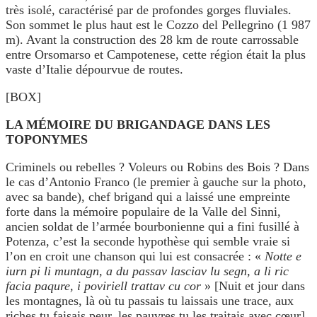
très isolé, caractérisé par de profondes gorges fluviales.
Son sommet le plus haut est le Cozzo del Pellegrino (1 987
m). Avant la construction des 28 km de route carrossable
entre Orsomarso et Campotenese, cette région était la plus
vaste d’Italie dépourvue de routes.
[BOX]
LA MÉMOIRE DU BRIGANDAGE DANS LES
TOPONYMES
Criminels ou rebelles ? Voleurs ou Robins des Bois ? Dans
le cas d’Antonio Franco (le premier à gauche sur la photo,
avec sa bande), chef brigand qui a laissé une empreinte
forte dans la mémoire populaire de la Valle del Sinni,
ancien soldat de l’armée bourbonienne qui a fini fusillé à
Potenza, c’est la seconde hypothèse qui semble vraie si
l’on en croit une chanson qui lui est consacrée : «
Notte e
iurn pi li muntagn, a du passav lasciav lu segn, a li ric
facia paqure, i poviriell trattav cu cor
» [Nuit et jour dans
les montagnes, là où tu passais tu laissais une trace, aux
riches tu faisais peur, les pauvres tu les traitais avec cœur].