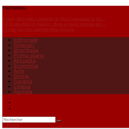
TRENDING:
È vero che è stato Leonardo da Vinci a inventare la bic...
AS Roma-Réal de Madrid : droit au but et contrôle très ...
10 cose che non sapevate della Toscana
Editoriale
Itinerari
Brev’Italia
Primo piano
Attualità
Economia
Arte
Storia
Società
Lingua
Agenda
0 produit