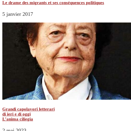
Le drame des migrants et ses conséquences politiques
5 janvier 2017
Grandi capolavori letterari
di ieri e di oggi
L’anima ciliegia
2 mai 2023