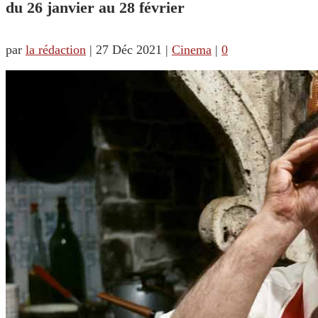
du 26 janvier au 28 février
par
la rédaction
|
27 Déc 2021
|
Cinema
|
0