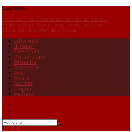
TRENDING:
È vero che è stato Leonardo da Vinci a inventare la bic...
AS Roma-Réal de Madrid : droit au but et contrôle très ...
10 cose che non sapevate della Toscana
Editoriale
Itinerari
Brev’Italia
Primo piano
Attualità
Economia
Arte
Storia
Società
Lingua
Agenda
0 produit