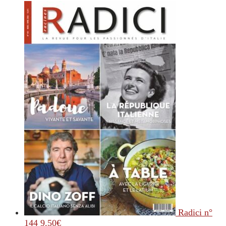
Radici n°
144
9.50
€