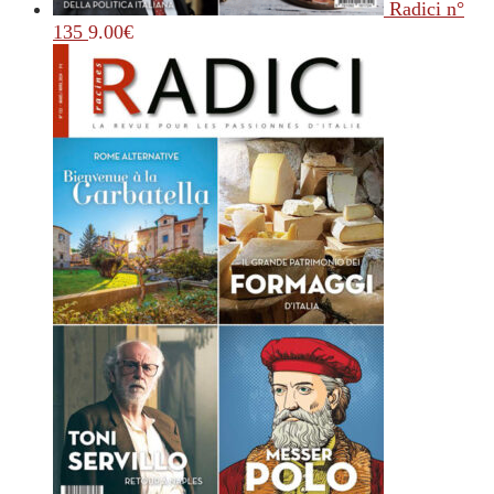
Radici n°
135
9.00
€