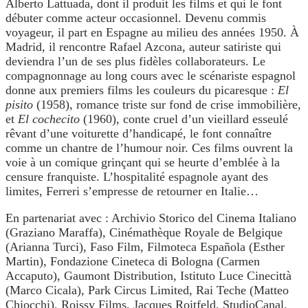
Alberto Lattuada, dont il produit les films et qui le font
débuter comme acteur occasionnel. Devenu commis
voyageur, il part en Espagne au milieu des années 1950. À
Madrid, il rencontre Rafael Azcona, auteur satiriste qui
deviendra l’un de ses plus fidèles collaborateurs. Le
compagnonnage au long cours avec le scénariste espagnol
donne aux premiers films les couleurs du picaresque :
El
pisito
(1958), romance triste sur fond de crise immobilière,
et
El cochecito
(1960), conte cruel d’un vieillard esseulé
rêvant d’une voiturette d’handicapé, le font connaître
comme un chantre de l’humour noir. Ces films ouvrent la
voie à un comique grinçant qui se heurte d’emblée à la
censure franquiste. L’hospitalité espagnole ayant des
limites, Ferreri s’empresse de retourner en Italie…
En partenariat avec : Archivio Storico del Cinema Italiano
(Graziano Maraffa), Cinémathèque Royale de Belgique
(Arianna Turci), Faso Film, Filmoteca Española (Esther
Martin), Fondazione Cineteca di Bologna (Carmen
Accaputo), Gaumont Distribution, Istituto Luce Cinecittà
(Marco Cicala), Park Circus Limited, Rai Teche (Matteo
Chiocchi), Roissy Films, Jacques Roitfeld, StudioCanal,