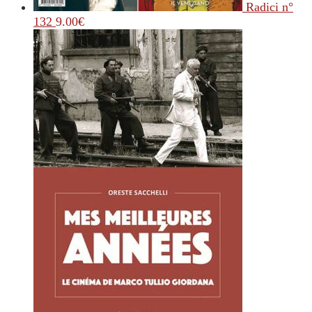
Radici n°
132
9.00
€