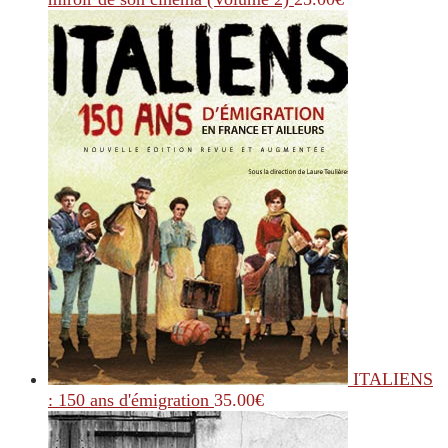
ITALIENS
: 150 ans d'émigration
35.00
€