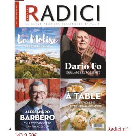
Radici n°
143
9.50
€