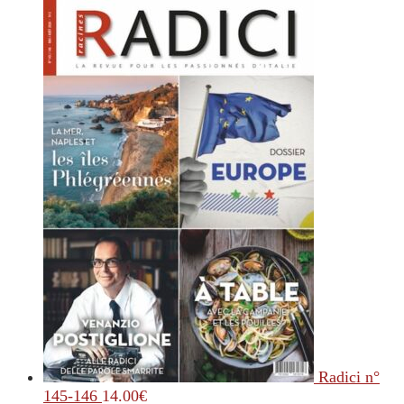
Radici n°
145-146
14.00
€