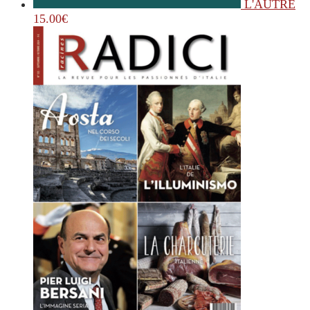
L'AUTRE
15.00
€