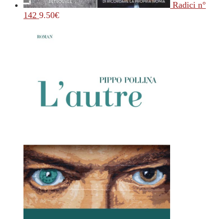
Radici n°
142
9.50
€