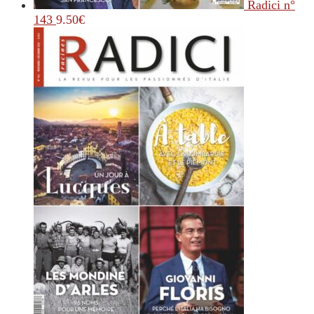
Radici n°
143
9.50
€