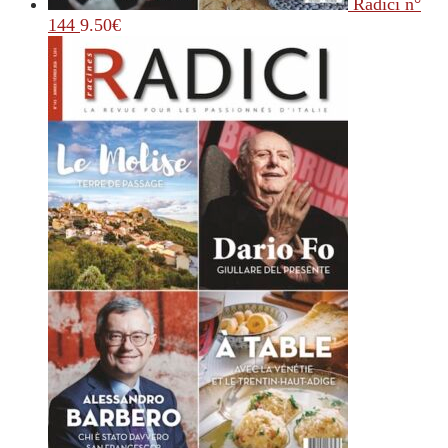
Radici n°
144
9.50
€