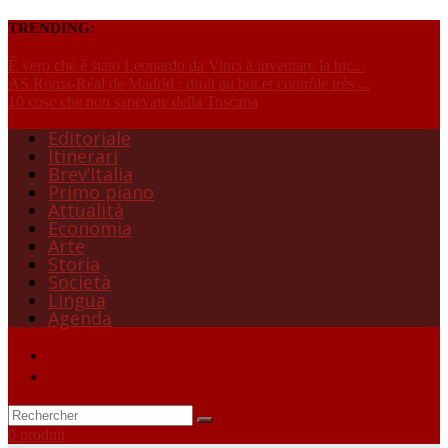
TRENDING:
È vero che è stato Leonardo da Vinci a inventare la bic...
AS Roma-Réal de Madrid : droit au but et contrôle très ...
10 cose che non sapevate della Toscana
Editoriale
Itinerari
Brev’Italia
Primo piano
Attualità
Economia
Arte
Storia
Società
Lingua
Agenda
0 produit