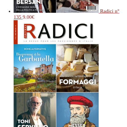
Radici n°
135
9.00
€