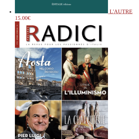
L'AUTRE
15.00
€