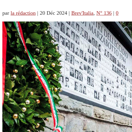
par
la rédaction
|
20 Déc 2024
|
Brev'Italia
,
N° 136
|
0