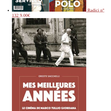
Radici n°
132
9.00
€