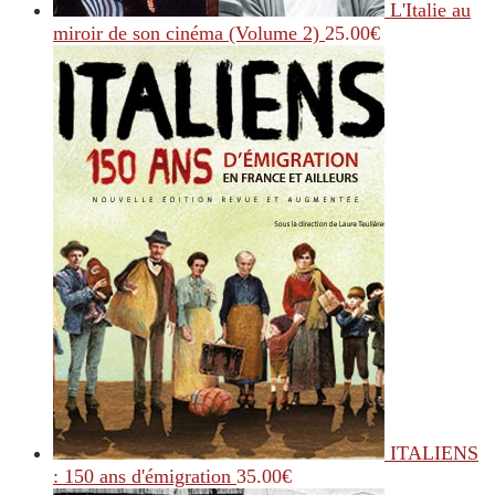
L'Italie au
miroir de son cinéma (Volume 2)
25.00
€
ITALIENS
: 150 ans d'émigration
35.00
€