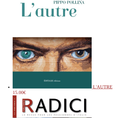
L'AUTRE
15.00
€