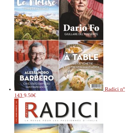
Radici n°
143
9.50
€