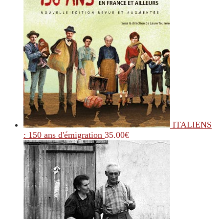
ITALIENS
: 150 ans d'émigration
35.00
€