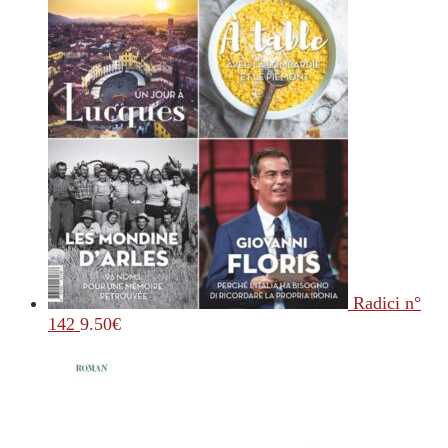
Radici n°
142
9.50
€