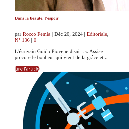
Dans la beauté, l’espoir
par
Rocco Femia
|
Déc 20, 2024
|
Editoriale
,
N° 136
|
0
L’écrivain Guido Piovene disait : « Assise
procure le bonheur qui vient de la grâce et...
Lire l’article