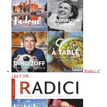
Radici n°
144
9.50
€