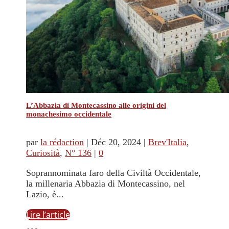
L’Abbazia di Montecassino alle origini del
monachesimo occidentale
par
la rédaction
|
Déc 20, 2024
|
Brev'Italia
,
Curiosità
,
N° 136
|
0
Soprannominata faro della Civiltà Occidentale,
la millenaria Abbazia di Montecassino, nel
Lazio, è...
Lire l’article