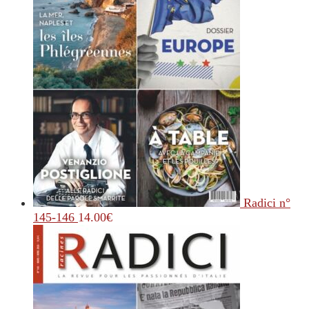
Radici n°
145-146
14.00
€