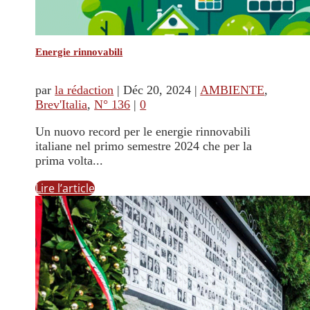
Energie rinnovabili
par
la rédaction
|
Déc 20, 2024
|
AMBIENTE
,
Brev'Italia
,
N° 136
|
0
Un nuovo record per le energie rinnovabili
italiane nel primo semestre 2024 che per la
prima volta...
Lire l’article