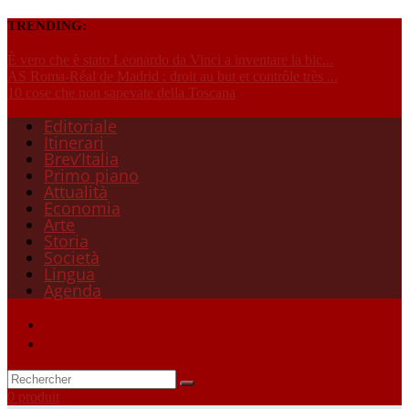
TRENDING:
È vero che è stato Leonardo da Vinci a inventare la bic...
AS Roma-Réal de Madrid : droit au but et contrôle très ...
10 cose che non sapevate della Toscana
Editoriale
Itinerari
Brev’Italia
Primo piano
Attualità
Economia
Arte
Storia
Società
Lingua
Agenda
0 produit