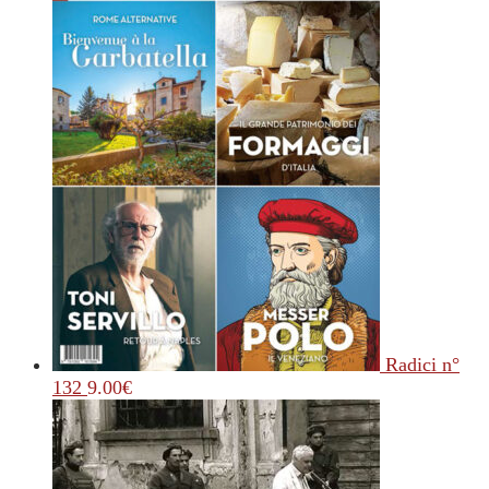
Radici n°
132
9.00
€