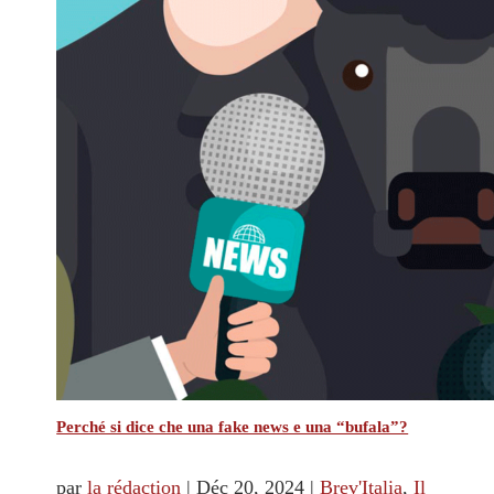
Perché si dice che una fake news e una “bufala”?
par
la rédaction
|
Déc 20, 2024
|
Brev'Italia
,
Il