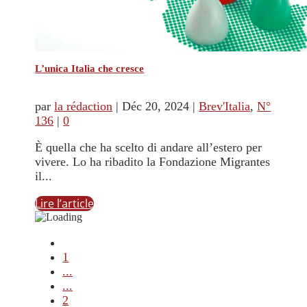
L’unica Italia che cresce
par
la rédaction
|
Déc 20, 2024
|
Brev'Italia
,
N°
136
|
0
È quella che ha scelto di andare all’estero per
vivere. Lo ha ribadito la Fondazione Migrantes
il...
Lire l’article
1
...
...
2