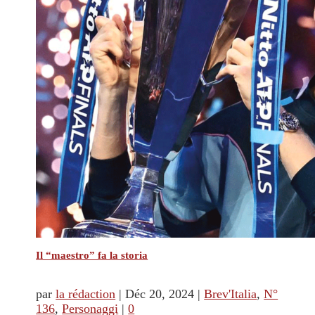
Il “maestro” fa la storia
par
la rédaction
|
Déc 20, 2024
|
Brev'Italia
,
N°
136
,
Personaggi
|
0