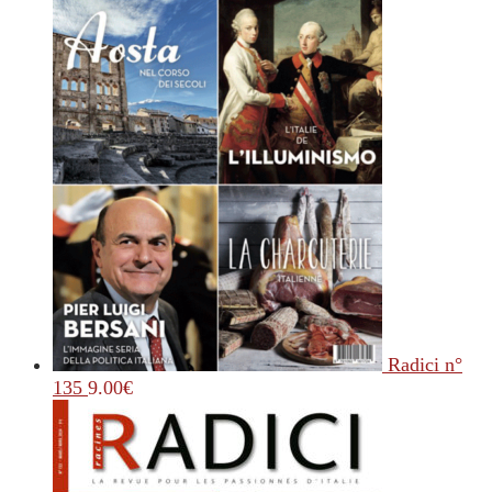
Radici n°
135
9.00
€