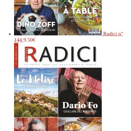
Radici n°
144
9.50
€