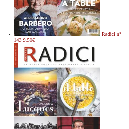
Radici n°
143
9.50
€