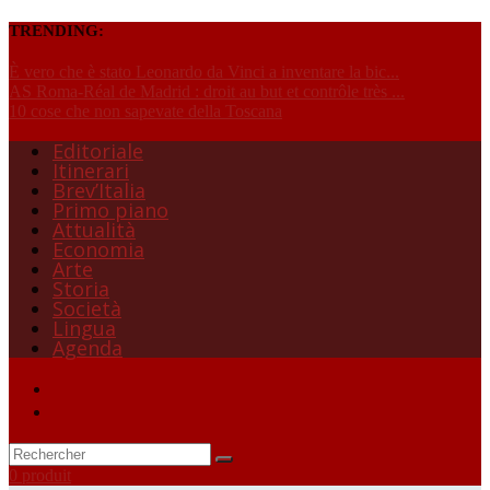
TRENDING:
È vero che è stato Leonardo da Vinci a inventare la bic...
AS Roma-Réal de Madrid : droit au but et contrôle très ...
10 cose che non sapevate della Toscana
Editoriale
Itinerari
Brev’Italia
Primo piano
Attualità
Economia
Arte
Storia
Società
Lingua
Agenda
0 produit