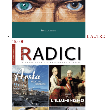
L'AUTRE
15.00
€