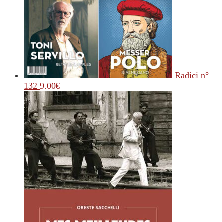
Radici n°
132
9.00
€