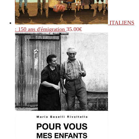
ITALIENS
: 150 ans d'émigration
35.00
€