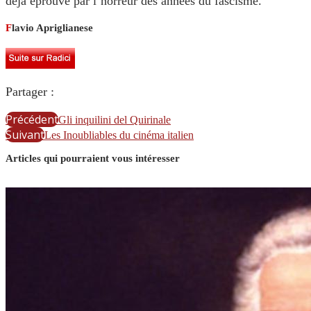
déjà éprouvé par l’horreur des années du fascisme.
F
lavio Apriglianese
Partager :
Précédent
Gli inquilini del Quirinale
Suivant
Les Inoubliables du cinéma italien
Articles qui pourraient vous intéresser