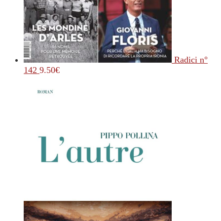
Radici n°
142
9.50
€