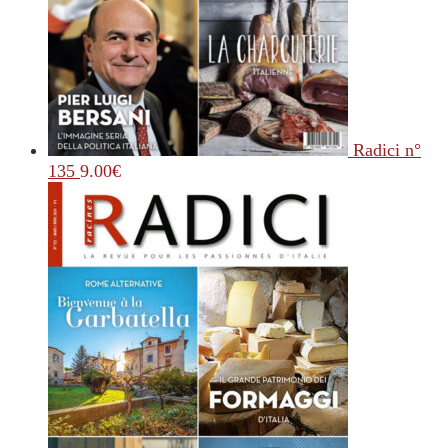
Radici n°
135
9.00
€