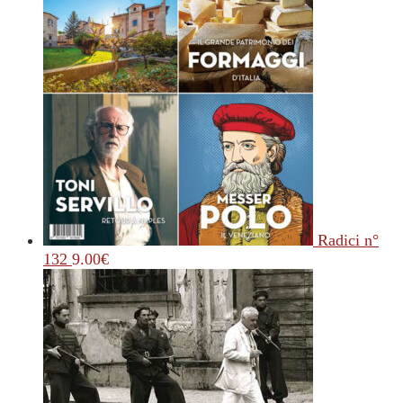
Radici n°
132
9.00
€