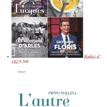
Radici n°
142
9.50
€