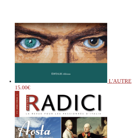
L'AUTRE
15.00
€