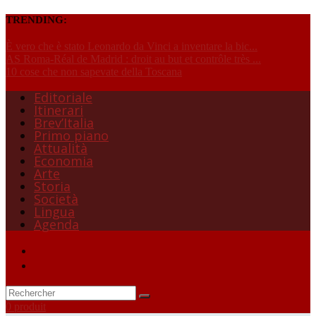
TRENDING:
È vero che è stato Leonardo da Vinci a inventare la bic...
AS Roma-Réal de Madrid : droit au but et contrôle très ...
10 cose che non sapevate della Toscana
Editoriale
Itinerari
Brev’Italia
Primo piano
Attualità
Economia
Arte
Storia
Società
Lingua
Agenda
0 produit