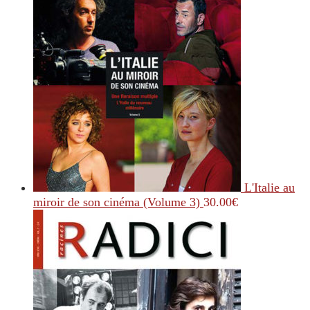
L'Italie au
miroir de son cinéma (Volume 3)
30.00
€