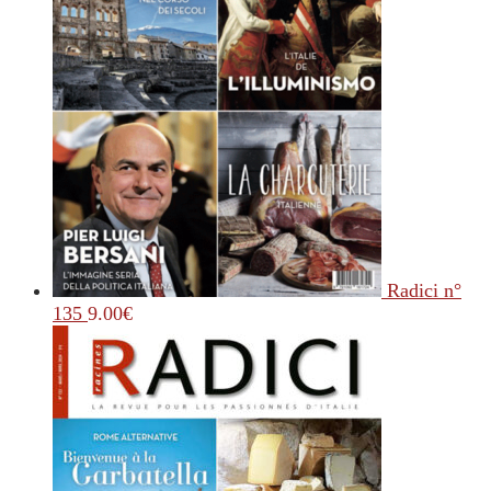
Radici n°
135
9.00
€