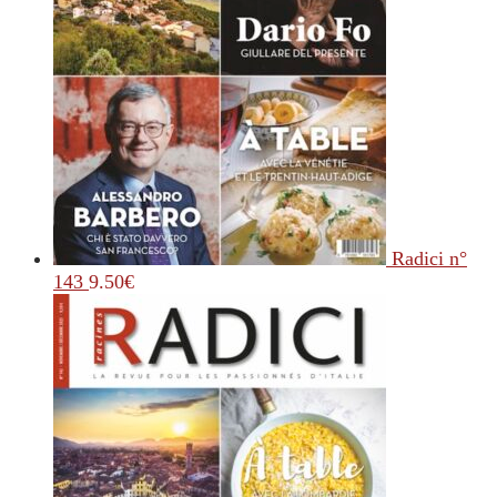
Radici n°
143
9.50
€