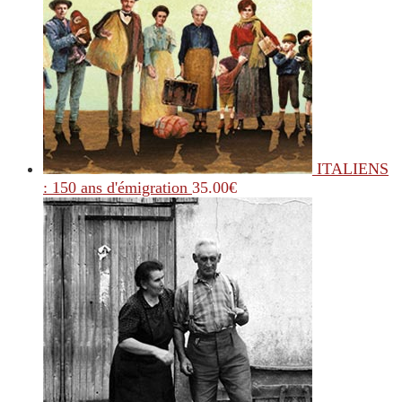
ITALIENS
: 150 ans d'émigration
35.00
€