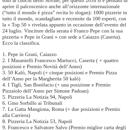
solo ai cuochi dello Stivale, per questo 2018 si è pensato di
aprire il palcoscenico anche all’orizzonte internazionale
(“tutto il mondo è pizza” recita lo slogan): 1000 pizzerie in
tutto il mondo, scandagliate e recensite da 100 esperti, con
la « Top 50 » rivelata appunto in occasione dell’evento del
24 luglio. Vincitore della serata è Franco Pepe con la sua
pizzeria « Pepe in Grani » con sede a Caiazzo (Caserta).
Ecco la classifica.
1. Pepe in Grani, Caiazzo
2. I Masanielli Francesco Martucci, Caserta ( + quattro
posizioni e Premio Novità dell’Anno)
3. 50 Kalò, Napoli (+ cinque posizioni e Premio Pizza
dell’Anno per la Margherita 50 kalò)
4. I Tigli, San Bonifacio (+ una posizione e Premio
Pizzaiolo dell’Anno per Simone Padoan)
5. Pizzeria La Notizia 94, Napoli
6. Gino Sorbillo ai Tribunali
7. La Gatta Mangiona, Roma (+ due posizioni e Premio
alla Carriera)
8. Pizzeria La Notizia 53, Napoli
9. Francesco e Salvatore Salvo (Premio miglior carta degli