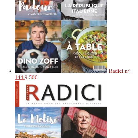
Radici n°
144
9.50
€