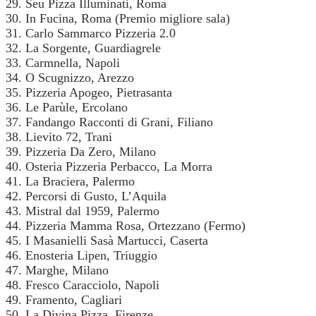
29. Seu Pizza Illuminati, Roma
30. In Fucina, Roma (Premio migliore sala)
31. Carlo Sammarco Pizzeria 2.0
32. La Sorgente, Guardiagrele
33. Carmnella, Napoli
34. O Scugnizzo, Arezzo
35. Pizzeria Apogeo, Pietrasanta
36. Le Parùle, Ercolano
37. Fandango Racconti di Grani, Filiano
38. Lievito 72, Trani
39. Pizzeria Da Zero, Milano
40. Osteria Pizzeria Perbacco, La Morra
41. La Braciera, Palermo
42. Percorsi di Gusto, L’Aquila
43. Mistral dal 1959, Palermo
44. Pizzeria Mamma Rosa, Ortezzano (Fermo)
45. I Masanielli Sasà Martucci, Caserta
46. Enosteria Lipen, Triuggio
47. Marghe, Milano
48. Fresco Caracciolo, Napoli
49. Framento, Cagliari
50. La Divina Pizza, Firenze