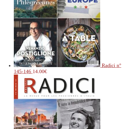
Radici n°
145-146
14.00
€