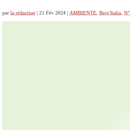
par
la rédaction
|
21 Fév 2024
|
AMBIENTE
,
Brev'Italia
,
N°