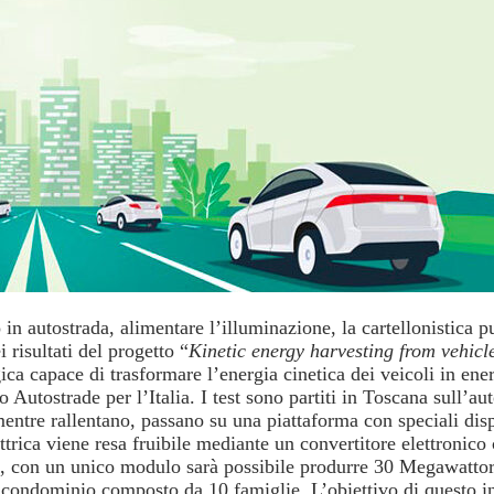
n autostrada, alimentare l’illuminazione, la cartellonistica pubb
 risultati del progetto “
Kinetic energy harvesting from vehicl
ica capace di trasformare l’energia cinetica dei veicoli in en
 Autostrade per l’Italia. I test sono partiti in Toscana sull’a
 mentre rallentano, passano su una piattaforma con speciali di
trica viene resa fruibile mediante un convertitore elettronico
li, con un unico modulo sarà possibile produrre 30 Megawattor
 condominio composto da 10 famiglie. L’obiettivo di questo in