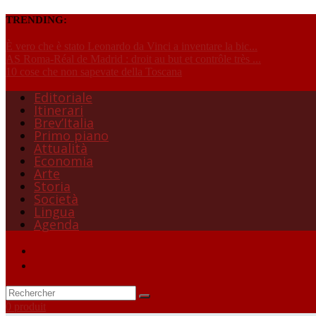
TRENDING:
È vero che è stato Leonardo da Vinci a inventare la bic...
AS Roma-Réal de Madrid : droit au but et contrôle très ...
10 cose che non sapevate della Toscana
Editoriale
Itinerari
Brev’Italia
Primo piano
Attualità
Economia
Arte
Storia
Società
Lingua
Agenda
0 produit