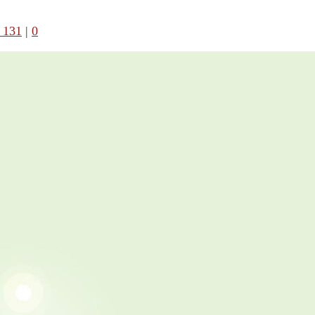
 131
|
0