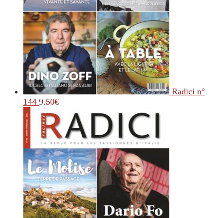
Radici n°
144
9.50
€