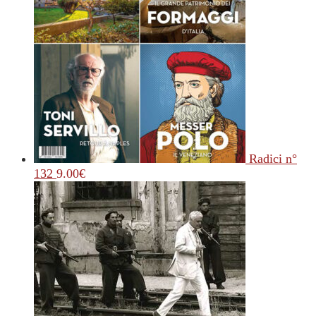
Radici n°
132
9.00
€