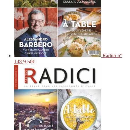
Radici n°
143
9.50
€