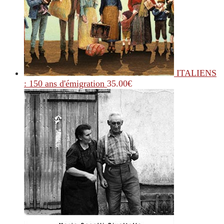
ITALIENS
: 150 ans d'émigration
35.00
€