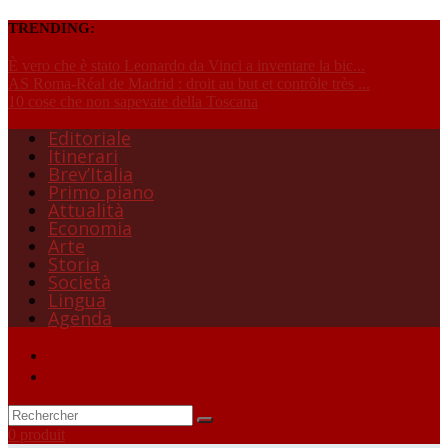
TRENDING:
È vero che è stato Leonardo da Vinci a inventare la bic...
AS Roma-Réal de Madrid : droit au but et contrôle très ...
10 cose che non sapevate della Toscana
Editoriale
Itinerari
Brev’Italia
Primo piano
Attualità
Economia
Arte
Storia
Società
Lingua
Agenda
0 produit