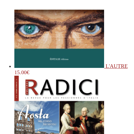
L'AUTRE
15.00
€