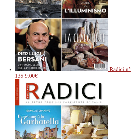
Radici n°
135
9.00
€