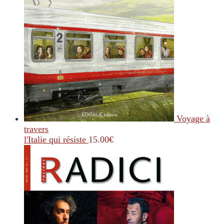
Voyage à
travers
l'Italie qui résiste
15.00
€