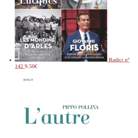
Radici n°
142
9.50
€