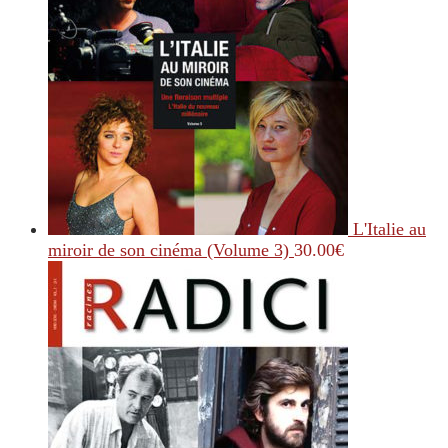
L'Italie au
miroir de son cinéma (Volume 3)
30.00
€