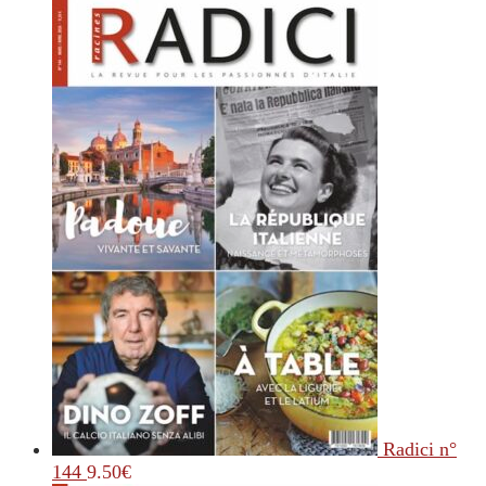
Radici n°
144
9.50
€