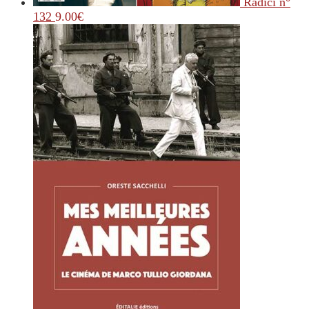
Radici n°
132
9.00
€