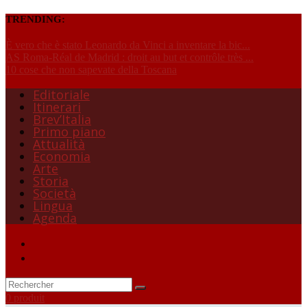
TRENDING:
È vero che è stato Leonardo da Vinci a inventare la bic...
AS Roma-Réal de Madrid : droit au but et contrôle très ...
10 cose che non sapevate della Toscana
Editoriale
Itinerari
Brev’Italia
Primo piano
Attualità
Economia
Arte
Storia
Società
Lingua
Agenda
0 produit