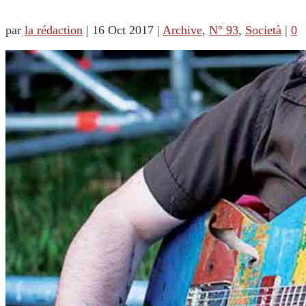
par
la rédaction
|
16 Oct 2017
|
Archive
,
N° 93
,
Società
|
0