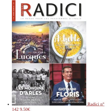
Radici n°
142
9.50
€