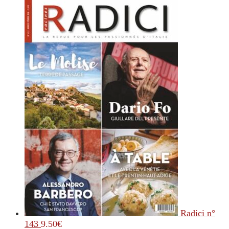
Radici n°
143
9.50
€