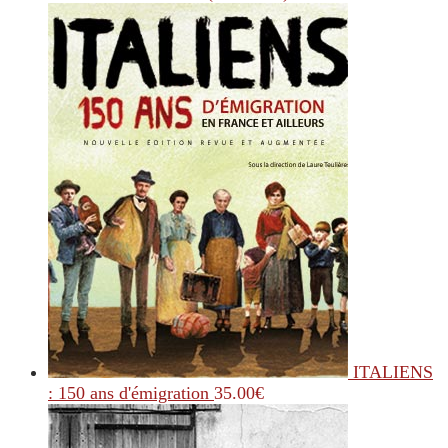
ITALIENS
: 150 ans d'émigration
35.00
€