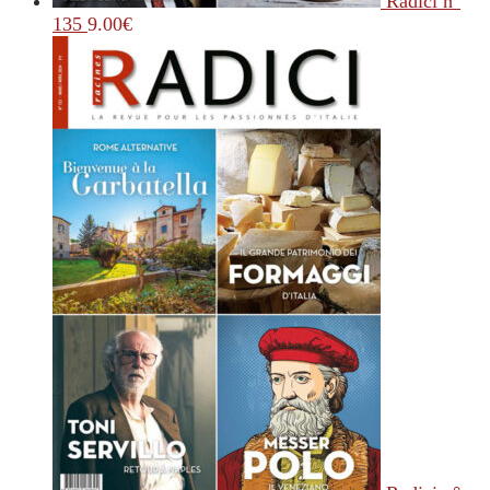
Radici n°
135
9.00
€