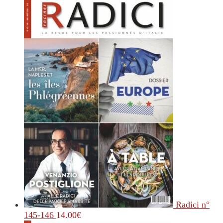
Radici n°
145-146
14.00
€