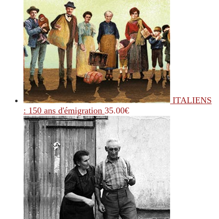
ITALIENS
: 150 ans d'émigration
35.00
€