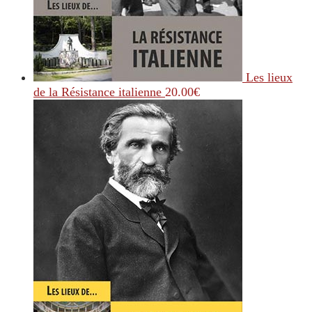
Les lieux
de la Résistance italienne
20.00
€