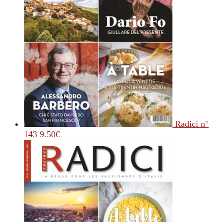
Radici n°
143
9.50
€