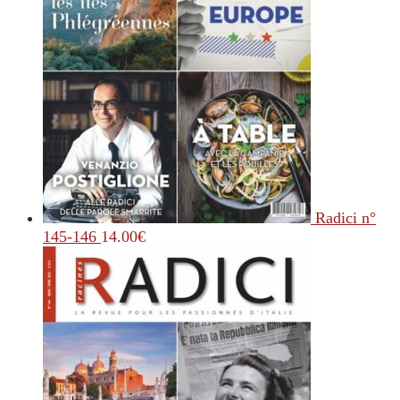
Radici n°
145-146
14.00
€