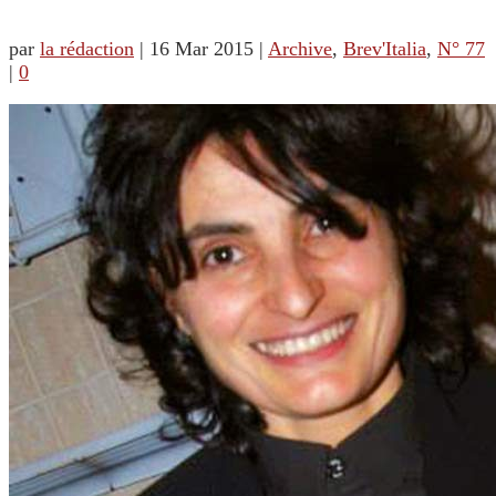
par
la rédaction
|
16 Mar 2015
|
Archive
,
Brev'Italia
,
N° 77
|
0