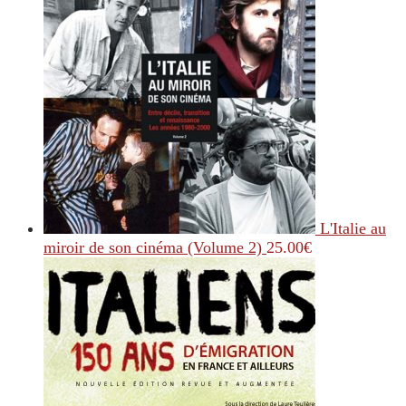
L'Italie au
miroir de son cinéma (Volume 2)
25.00
€