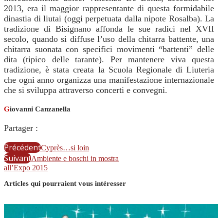
2013, era il maggior rappresentante di questa formidabile
dinastia di liutai (oggi perpetuata dalla nipote Rosalba). La
tradizione di Bisignano affonda le sue radici nel XVII
secolo, quando si diffuse l’uso della chitarra battente, una
chitarra suonata con specifici movimenti “battenti” delle
dita (tipico delle tarante). Per mantenere viva questa
tradizione, è stata creata la Scuola Regionale di Liuteria
che ogni anno organizza una manifestazione internazionale
che si sviluppa attraverso concerti e convegni.
G
iovanni Canzanella
Partager :
Précédent
Cyprès…si loin
Suivant
Ambiente e boschi in mostra
all’Expo 2015
Articles qui pourraient vous intéresser