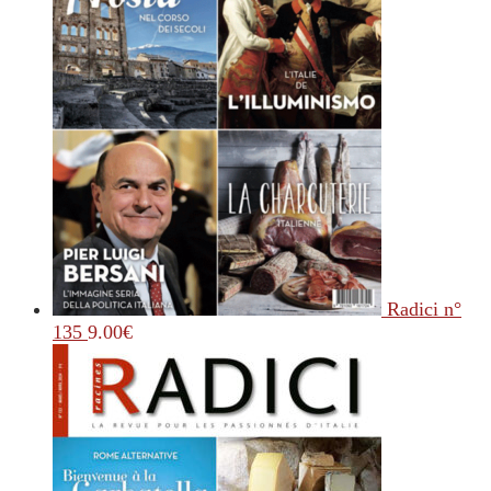
Radici n°
135
9.00
€