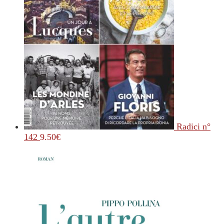
Radici n°
142
9.50
€