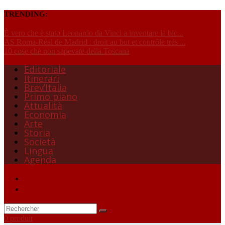
TRENDING:
È vero che è stato Leonardo da Vinci a inventare la bic...
AS Roma-Réal de Madrid : droit au but et contrôle très ...
10 cose che non sapevate della Toscana
Editoriale
Itinerari
Brev’Italia
Primo piano
Attualità
Economia
Arte
Storia
Società
Lingua
Agenda
0 produit