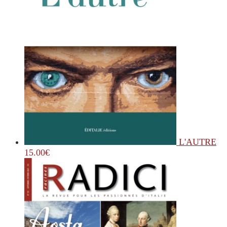
L'AUTRE
15.00
€