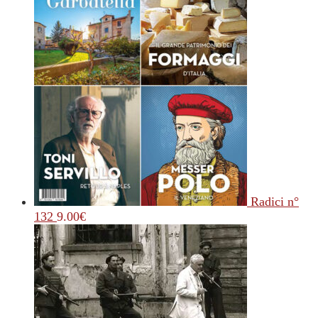
Radici n°
132
9.00
€