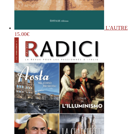
L'AUTRE
15.00
€