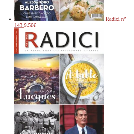
Radici n°
143
9.50
€