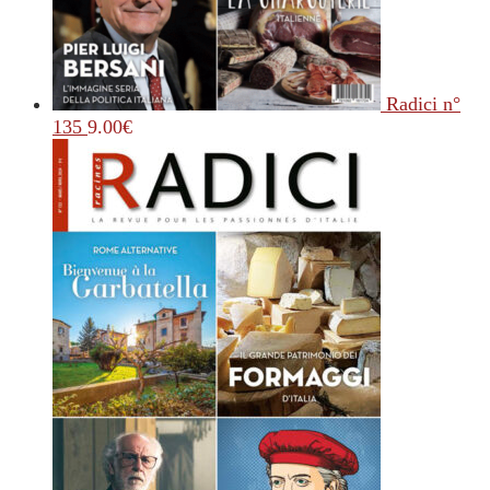
Radici n°
135
9.00
€