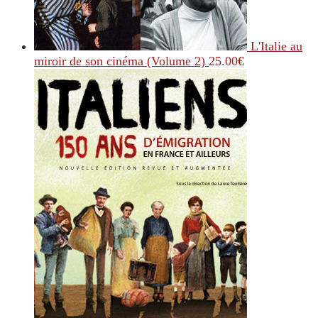
L'Italie au
miroir de son cinéma (Volume 2)
25.00
€