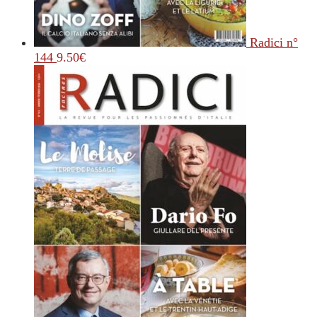
Radici n°
144
9.50
€