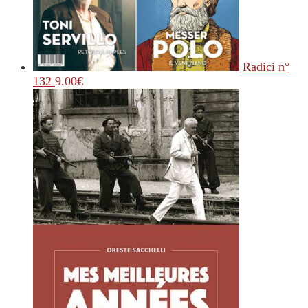
Radici n°
132
9.00
€