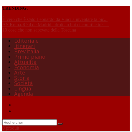
TRENDING:
È vero che è stato Leonardo da Vinci a inventare la bic...
AS Roma-Réal de Madrid : droit au but et contrôle très ...
10 cose che non sapevate della Toscana
Editoriale
Itinerari
Brev’Italia
Primo piano
Attualità
Economia
Arte
Storia
Società
Lingua
Agenda
0 produit