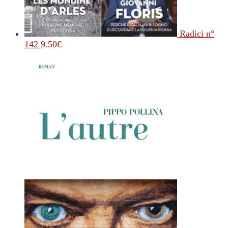
Radici n°
142
9.50
€