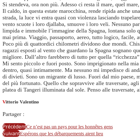
Si stendeva, ora non più. Adesso ci resta il mare, quel mare
Il caldo, in questa estate marocchina, rende ripida anche una
strada, la luce vi entra quasi con violenza lasciando trapelar
vento scuote i loro djallaba, smuove i loro veli. Nessuno parl
limpida e immobile l’immagine della Spagna, lontana solo qu
mai prima. Viaggio, passaporto, aereo, tutto logico, facile, 
Poco più di quattordici chilometri dividono due mondi. Chissà 
ragazzi esposti al vento che guardano la Spagna sognano que
migliore. Dall’altro farebbero di tutto per quella “ricchezza”
Mi sento piccolo e fuori posto. Sono imprigionato nella mia m
dentro, quasi intimamente. Ma nessuno mi impedisce di andarc
di divieti. Sono un migrante di lusso. Fuori dal mio paese, ma 
del più fortunato. Quello che sopravvive alle traversate, agli 
platea di Tangeri illuminata dal sole. Penso alle traversate, 
V
ittorio Valentino
Partager :
Précédent
Ce n’est pas un pays pour les honnêtes gens
Suivant
Espérons que les débarquements aient lieu