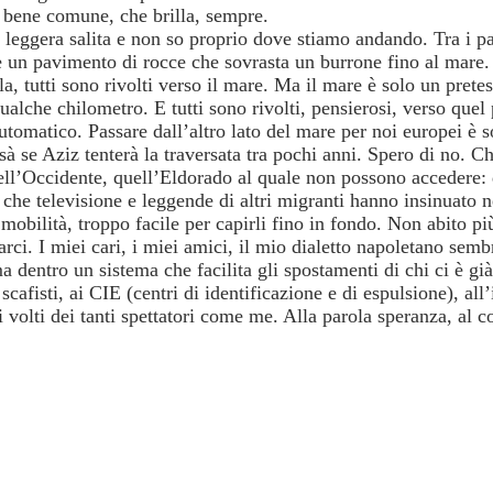
, bene comune, che brilla, sempre.
 leggera salita e non so proprio dove stiamo andando. Tra i pal
e un pavimento di rocce che sovrasta un burrone fino al mare. T
a, tutti sono rivolti verso il mare. Ma il mare è solo un prete
alche chilometro. E tutti sono rivolti, pensierosi, verso que
automatico. Passare dall’altro lato del mare per noi europei è 
se Aziz tenterà la traversata tra pochi anni. Spero di no. Che 
ll’Occidente, quell’Eldorado al quale non possono accedere: 
 che televisione e leggende di altri migranti hanno insinuato n
obilità, troppo facile per capirli fino in fondo. Non abito più
i. I miei cari, i miei amici, il mio dialetto napoletano semb
dentro un sistema che facilita gli spostamenti di chi ci è già d
scafisti, ai CIE (centri di identificazione e di espulsione), all
ai volti dei tanti spettatori come me. Alla parola speranza, al