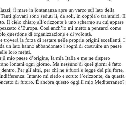
azzi, il mare in lontananza apre un varco sul lato della
anti giovani sono seduti lì, da soli, in coppia o tra amici. Il
sto. Il cielo chiaro all’orizzonte è uno schermo su cui appare
l pezzetto d’Europa. Così anch’io mi metto a pensarci come
solo questione di organizzazione e di volontà.
troverà la forza di restare nelle proprie origini eccellenti. I
da un lato hanno abbandonato i sogni di costruire un paese
elle loro menti.
 il mio paese d’origine, la mia Italia e me ne dispero
rano lontani ogni giorno. Ma nessuno di quei giorni è fatto
entro. Per gli altri, per chi ne è fuori è legge del più forte,
’indifferenza. Intanto mi siedo e scruto l’orizzonte, da questa
 concetto di futuro. È ancora questo oggi il mio Mediterraneo?