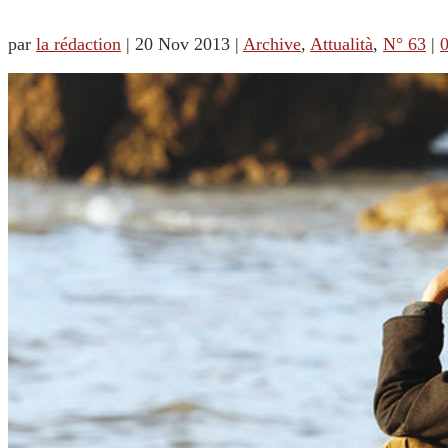
par
la rédaction
|
20 Nov 2013
|
Archive
,
Attualità
,
N° 63
|