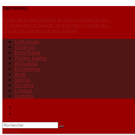
TRENDING:
È vero che è stato Leonardo da Vinci a inventare la bic...
AS Roma-Réal de Madrid : droit au but et contrôle très ...
10 cose che non sapevate della Toscana
Editoriale
Itinerari
Brev’Italia
Primo piano
Attualità
Economia
Arte
Storia
Società
Lingua
Agenda
0 produit